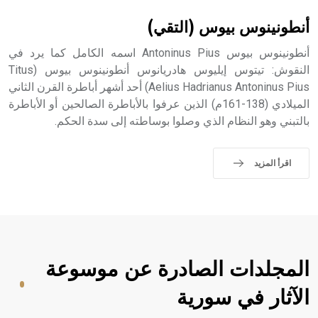
- هل تعلم أن الأبجدية الكنعانية تتألف من /22/ علامة كتابية
sign تكتب منفصلة غير متصلة، وتعتمد المبدأ الأكوروفوني،
أنطونينوس بيوس (التقي)
حيث تقتصر القيمة الصوتية للعلامة الك
أنطونينوس بيوس Antoninus Pius اسمه الكامل كما يرد في
النقوش: تيتوس إيليوس هادريانوس أنطونينوس بيوس (Titus
Aelius Hadrianus Antoninus Pius) أحد أشهر أباطرة القرن الثاني
الميلادي (138-161م) الذين عرفوا بالأباطرة الصالحين أو الأباطرة
بالتبني وهو النظام الذي وصلوا بوساطته إلى سدة الحكم.
اقرأ المزيد
المجلدات الصادرة عن موسوعة
الآثار في سورية