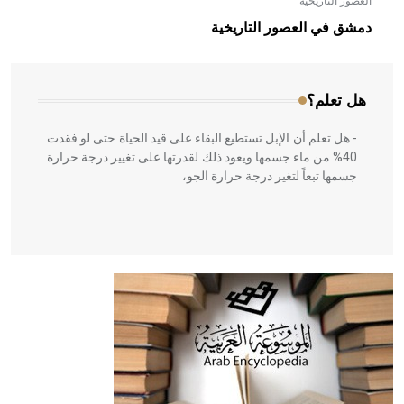
العصور التاريخية
- هل تعلم أن الأبلق نوع من الفنون الهندسية التي ارتبطت
بالعمارة الإسلامية في بلاد الشام ومصر خاصة، حيث يحرص
دمشق في العصور التاريخية
المعمار على بناء مداميكه وخاصة في الواجهات
هل تعلم؟
- هل تعلم أن الإبل تستطيع البقاء على قيد الحياة حتى لو فقدت
40% من ماء جسمها ويعود ذلك لقدرتها على تغيير درجة حرارة
جسمها تبعاً لتغير درجة حرارة الجو،
- هل تعلم أن أبقراط كتب في الطب أربعة مؤلفات هي:
الحكم، الأدلة، تنظيم التغذية، ورسالته في جروح الرأس. ويعود
له الفضل بأنه حرر الطب من الدين والفلسفة.