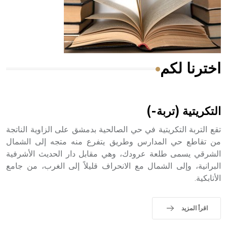
- هل تعلم أن المرجان إفراز حيواني يتكون في البحر ويتركب
من مادة كربونات الكلسيوم، وهو أحمر أو شديد الحمرة وهو
أجود أنواعه، ويمتاز بكبر الحجم ويسمى الش
اخترنا لكم
هل تعلم أن الأبسيد كلمة فرنسية اللفظ تم اعتمادها مصطلحاً
أثرياً يستخدم في العمارة عموماً وفي العمارة الدينية الخاصة
بالكنائس خصوصاً، وفي الإنكليزية أب
التكريتية (تربة-)
تقع التربة التكريتية في حي الصالحية بدمشق على الزاوية الناتجة
من تقاطع حي المدارس وطريق يتفرع منه متجه إلى الشمال
الشرقي يسمى طلعة عرودك، وهي مقابل دار الحديث الأشرفية
- هل تعلم أن أبجر Abgar اسم معروف جيداً يعود إلى عدد من
الملوك الذين حكموا مدينة إديسا (الرها) من أبجر الأول وحتى
البرانية، وإلى الشمال مع الانحراف قليلاً إلى الغرب، من جامع
التاسع، وهم ينتسبون إلى أسرة أوسروين
الأتابكية.
اقرأ المزيد