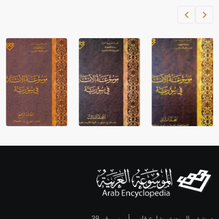
دمشق ـ الروضة ـ شارع قاسم أمين ـ رقم 39