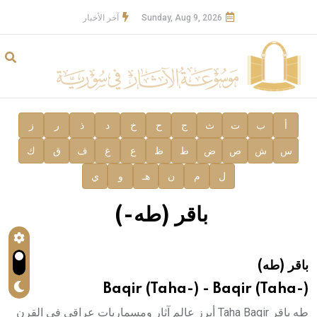
Sunday, Aug 9, 2026
آخر الأخبار
أ
ب
ت
ث
ج
ح
خ
د
ذ
ر
ز
س
ش
ص
ض
ط
ظ
ع
غ
ف
ق
ك
ل
م
ن
هـ
و
ي
باقر (طه-)
باقر (طه)
Baqir (Taha-) - Baqir (Taha-)
طه باقر Taha Baqir أبرز عالم آثار ومسماريات عراقي في القرن