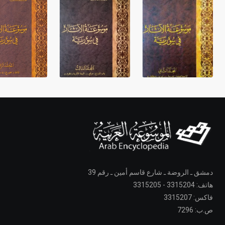
دمشق ـ الروضة ـ شارع قاسم أمين ـ رقم 39
هاتف: 3315204 - 3315205
فاكس: 3315207
ص.ب: 7296