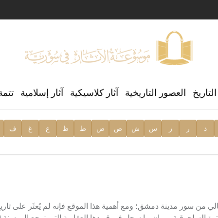
ن العالمي للغة العربية
لتاريخ
العصور التاريخية
آثار كلاسيكية
آثار إسلامية
تتمة
ذ
ر
ز
س
ش
ص
ض
ط
ظ
ع
غ
ف
ية
 من سور مدينة دمشق؛ ومع أهمية هذا الموقع فإنه لم يُعثَر على تار