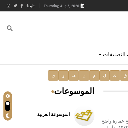
تابعنا:
Thursday, Aug 6, 2026
 التصنيفات
ق
ك
ل
م
ن
هـ
و
ي
الموسوعات
الموسوعة العربية
يخ عمارة واضح
لهذه الطاحونة على الرغم من بعض الدلائل التي ترجع بناءها إلى الفترة السلجوقية، وبيان ما سجل في قيودها العقارية التي ترجع إلى سنة 1930م؛ أنها