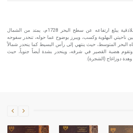
هل تعلم أن الأبسيد كلمة فرنسية اللفظ
تم اعتمادها مصطلحاً أثرياً يستخدم في
العمارة عموماً وفي العمارة الدينية
الخاصة بالكنائس خصوصاً، وفي
جبل ساحلي في محافظة اللاذقية يبلغ ارتفاعه عن سطح البحر 1728م، يمتد من الشمال
الإنكليزية أب
ين ناحيتي البهلوية وكسب، ويبرز بوضوح عما حوله، تنحدر سفوحه
ه البحر المتوسط، حيث ينتهي إلى رأس البسيط كما ينحدر شمالاً
- هل تعلم أن أبجر Abgar اسم معروف
 وتقوم هضبة القصير في شرقه، وينحدر بشدة أيضاً جنوباً، حيث
جيداً يعود إلى عدد من الملوك الذين
 وهدة دوزاغاج (الشجرة).
حكموا مدينة إديسا (الرها) من أبجر الأول
وحتى التاسع، وهم ينتسبون إلى أسرة
أوسروين
- هل تعلم أن الأبجدية الكنعانية تتألف من
/22/ علامة كتابية sign تكتب منفصلة
غير متصلة، وتعتمد المبدأ الأكوروفوني،
حيث تقتصر القيمة الصوتية للعلامة الك