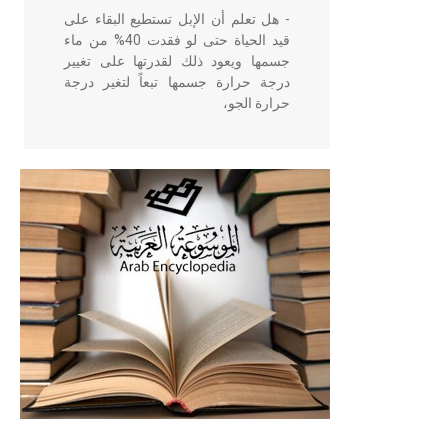
- هل تعلم أن الإبل تستطيع البقاء على
قيد الحياة حتى لو فقدت 40% من ماء
جسمها ويعود ذلك لقدرتها على تغيير
درجة حرارة جسمها تبعاً لتغير درجة
حرارة الجو،
- هل تعلم أن أبقراط كتب في الطب
أربعة مؤلفات هي: الحكم، الأدلة، تنظيم
التغذية، ورسالته في جروح الرأس.
ويعود له الفضل بأنه حرر الطب من
الدين والفلسفة.
- هل تعلم أن المرجان إفراز حيواني
يتكون في البحر ويتركب من مادة
كربونات الكلسيوم، وهو أحمر أو شديد
الحمرة وهو أجود أنواعه، ويمتاز بكبر
الحجم ويسمى الش