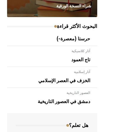
شراء النسخة الورقية
البحوث الأكثر قراءة
حرستا (معصرة-)
آثار كلاسيكية
تاج العمود
آثار إسلامية
الخزف في العصر الإسلامي
العصور التاريخية
- هل تعلم أن الأبلق نوع من الفنون
الهندسية التي ارتبطت بالعمارة الإسلامية
دمشق في العصور التاريخية
في بلاد الشام ومصر خاصة، حيث يحرص
المعمار على بناء مداميكه وخاصة في
الواجهات
هل تعلم؟