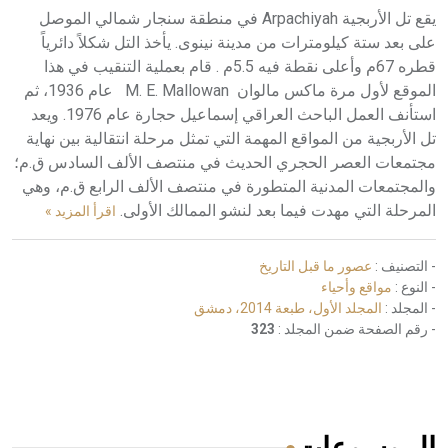
يقع تل الأربجية Arpachiyah في منطقة سنجار شمالي الموصل
على بعد ستة كيلومترات من مدينة نينوى. يأخذ التل شكلاً دائرياً
قطره 67م وأعلى نقطة فيه 5.5م . قام بعملية التنقيب في هذا
الموقع لأول مرة ماكس مالوان M. E. Mallowan عام 1936، ثم
استأنف العمل الباحث العراقي إسماعيل حجارة عام 1976. ويعد
تل الأربجية من المواقع المهمة التي تمثل مرحلة انتقالية بين نهاية
مجتمعات العصر الحجري الحديث في منتصف الألف السادس ق.م؛
والمجتمعات المدنية المتطورة في منتصف الألف الرابع ق.م، وهي
المرحلة التي مهدت فيما بعد لنشو الممالك الأولى.
اقرأ المزيد »
- التصنيف :
عصور ما قبل التاريخ
- النوع :
مواقع وأحياء
- المجلد :
المجلد الأول، طبعة 2014، دمشق
- رقم الصفحة ضمن المجلد :
323