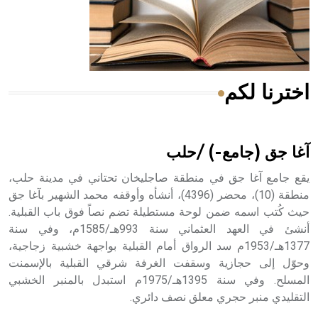
- هل تعلم أن المرجان إفراز حيواني يتكون في البحر ويتركب
من مادة كربونات الكلسيوم، وهو أحمر أو شديد الحمرة وهو
أجود أنواعه، ويمتاز بكبر الحجم ويسمى الش
اخترنا لكم
هل تعلم أن الأبسيد كلمة فرنسية اللفظ تم اعتمادها مصطلحاً
أثرياً يستخدم في العمارة عموماً وفي العمارة الدينية الخاصة
بالكنائس خصوصاً، وفي الإنكليزية أب
آغا جق (جامع-) /حلب
يقع جامع آغا جق في منطقة صاجليخان تحتاني في مدينة حلب،
منطقة (10)، محضر (4396)، أنشأه وأوقفه محمد الشهير بآغا جق
حيث كُتب اسمه ضمن لوحة مستطيلة تضم نصاً فوق باب القبلية.
- هل تعلم أن أبجر Abgar اسم معروف جيداً يعود إلى عدد من
الملوك الذين حكموا مدينة إديسا (الرها) من أبجر الأول وحتى
أنشئ في العهد العثماني سنة 993هـ/1585م، وفي سنة
التاسع، وهم ينتسبون إلى أسرة أوسروين
1377هـ/1953م سد الرواق أمام القبلية بواجهة خشبية زجاجية،
وحوّل إلى حجازية وسقفت الغرفة شرقي القبلية بالإسمنت
المسلح. وفي سنة 1395هـ/1975م استبدل بالمنبر الخشبي
التقليدي منبر حجري معلق نصف دائري.