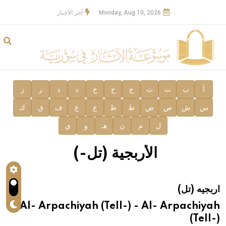
Monday, Aug 10, 2026
آخر الأخبار
أ
ب
ت
ث
ج
ح
خ
د
ذ
ر
ز
س
ش
ص
ض
ط
ظ
ع
غ
ف
ق
ك
ل
م
ن
هـ
و
ي
الأربجية (تل-)
اربجيه (تل)
Al- Arpachiyah (Tell-) - Al- Arpachiyah
(Tell-)