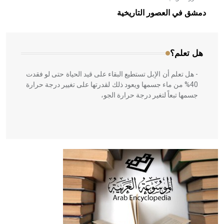
بالعمارة الإسلامية في بلاد الشام ومصر خاصة، حيث يحرص
دمشق في العصور التاريخية
المعمار على بناء مداميكه وخاصة في الواجهات
هل تعلم؟
- هل تعلم أن الإبل تستطيع البقاء على قيد الحياة حتى لو فقدت
40% من ماء جسمها ويعود ذلك لقدرتها على تغيير درجة حرارة
جسمها تبعاً لتغير درجة حرارة الجو،
- هل تعلم أن أبقراط كتب في الطب أربعة مؤلفات هي:
الحكم، الأدلة، تنظيم التغذية، ورسالته في جروح الرأس. ويعود
له الفضل بأنه حرر الطب من الدين والفلسفة.