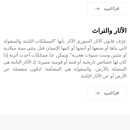
- هل تعلم أن الأبجدية الكنعانية تتألف من /22/ علامة كتابية
sign تكتب منفصلة غير متصلة، وتعتمد المبدأ الأكوروفوني،
اقرأ المزيد
حيث تقتصر القيمة الصوتية للعلامة الك
الآثار والتراث
عرّف قانون الآثار السوري الآثار بأنها "الممتلكات الثابتة والمنقولة
التي بناها أو صنعها أو أنتجها أو كتبها الإنسان قبل مئتي سنة ميلادية
أو مئتين وست سنوات هجرية". ويمكن عدّ ممتلكات أحدث أثرية إذا
كان لها خصائص تاريخية أو فنية أو قومية مميزة؛ إذ الآثار الثابتة هي
المتصلة بالأرض، والمنقولة هي المصنّعة؛ لتكون منفصلة عن
الأرض أو عن الآثار الثابتة.
اقرأ المزيد