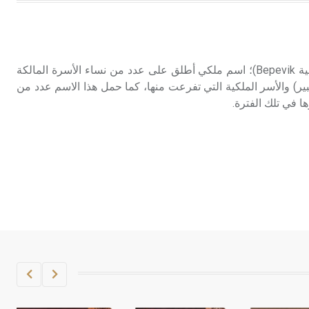
هل تعلم أن الأبسيد كلمة فرنسية اللفظ
تم اعتمادها مصطلحاً أثرياً يستخدم في
العمارة عموماً وفي العمارة الدينية
الخاصة بالكنائس خصوصاً، وفي
برنيكي Berenice (في الإغريقية Bepevik)؛ اسم ملكي أطلق على عدد من نساء الأسرة المالكة
الإنكليزية أب
بير) والأسر الملكية التي تفرعت منها، كما حمل هذا الاسم عدد من
ها في تلك الفترة.
- هل تعلم أن أبجر Abgar اسم معروف
جيداً يعود إلى عدد من الملوك الذين
حكموا مدينة إديسا (الرها) من أبجر الأول
وحتى التاسع، وهم ينتسبون إلى أسرة
أوسروين
- هل تعلم أن الأبجدية الكنعانية تتألف من
/22/ علامة كتابية sign تكتب منفصلة
غير متصلة، وتعتمد المبدأ الأكوروفوني،
حيث تقتصر القيمة الصوتية للعلامة الك