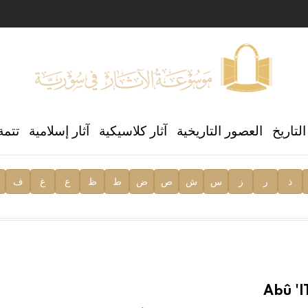
ن العالمي للغة العربية
لتاريخ
العصور التاريخية
آثار كلاسيكية
آثار إسلامية
تتمة
ذ
ر
ز
س
ش
ص
ض
ط
ظ
ع
غ
ف
ية
Abû 'l