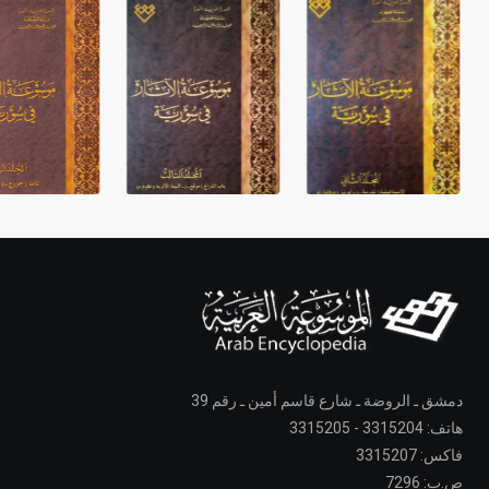
دمشق ـ الروضة ـ شارع قاسم أمين ـ رقم 39
هاتف: 3315204 - 3315205
فاكس: 3315207
ص.ب: 7296