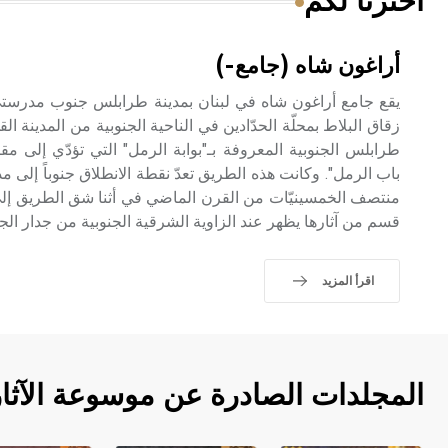
اخترنا لكم
أراغون شاه (جامع-)
يقع جامع أراغون شاه في لبنان بمدينة طرابلس جنوب مدرستيّ 
زقاق البلاط بمحلّة الحدّادين في الناحية الجنوبية من المدينة ال
طرابلس الجنوبية المعروفة بـ"بوابة الرمل" التي تؤدّي إلى مق
باب الرمل". وكانت هذه الطريق تعدّ نقطة الانطلاق جنوباً إلى مد
منتصف الخمسينيّات من القرن الماضي في أثنا شق الطريق إلى 
قسم من آثارها يظهر عند الزاوية الشرقية الجنوبية من جدار الج
اقرأ المزيد
المجلدات الصادرة عن موسوعة الآثا