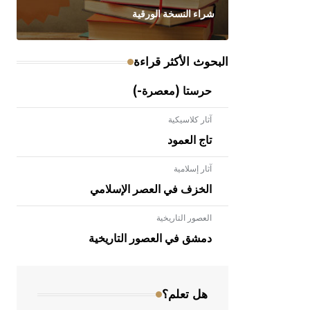
شراء النسخة الورقية
البحوث الأكثر قراءة
حرستا (معصرة-)
آثار كلاسيكية
تاج العمود
آثار إسلامية
الخزف في العصر الإسلامي
العصور التاريخية
- هل تعلم أن الأبلق نوع من الفنون
الهندسية التي ارتبطت بالعمارة الإسلامية
دمشق في العصور التاريخية
في بلاد الشام ومصر خاصة، حيث يحرص
المعمار على بناء مداميكه وخاصة في
الواجهات
هل تعلم؟