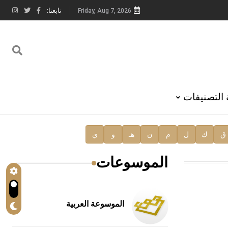
تابعنا:
Friday, Aug 7, 2026
 التصنيفات
ق
ك
ل
م
ن
هـ
و
ي
الموسوعات
الموسوعة العربية