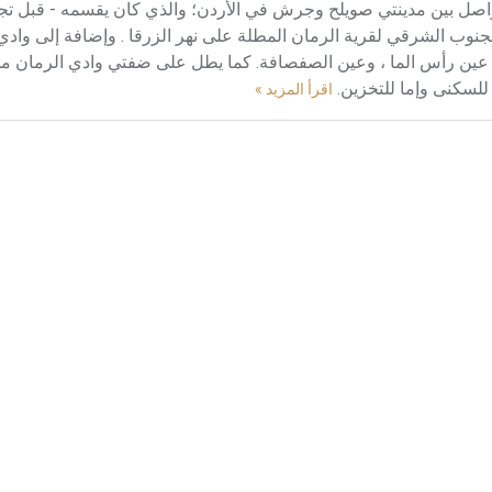
Abu T على الطريق الرئيسي الواصل بين مدينتي صويلح وجرش في الأردن؛ والذي كان يقسمه - قبل
وغربي، ويبعد نحو 2كم إلى الشرق والجنوب الشرقي لقرية الرمان المطلة على نهر الزرقا . وإضافة إل
ثل: عين رأس الما ، وعين الصفصافة. كما يطل على ضفتي وادي الرمان 
للسكنى وإما للتخزين.
اقرأ المزيد »