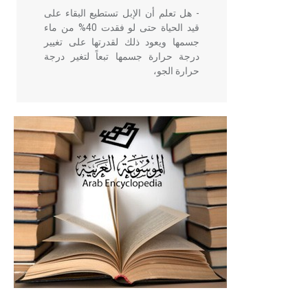
- هل تعلم أن الإبل تستطيع البقاء على
قيد الحياة حتى لو فقدت 40% من ماء
جسمها ويعود ذلك لقدرتها على تغيير
درجة حرارة جسمها تبعاً لتغير درجة
حرارة الجو،
- هل تعلم أن أبقراط كتب في الطب
أربعة مؤلفات هي: الحكم، الأدلة، تنظيم
التغذية، ورسالته في جروح الرأس.
ويعود له الفضل بأنه حرر الطب من
الدين والفلسفة.
- هل تعلم أن المرجان إفراز حيواني
يتكون في البحر ويتركب من مادة
كربونات الكلسيوم، وهو أحمر أو شديد
الحمرة وهو أجود أنواعه، ويمتاز بكبر
الحجم ويسمى الش