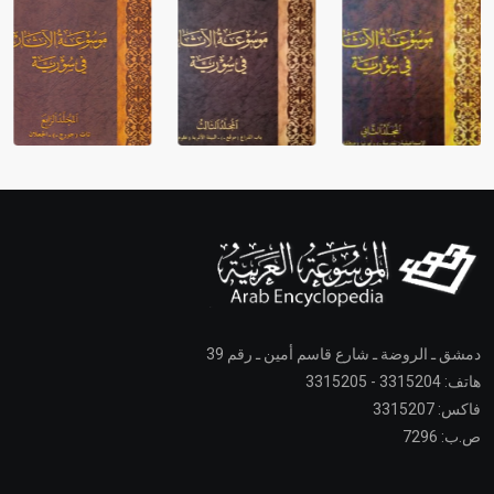
دمشق ـ الروضة ـ شارع قاسم أمين ـ رقم 39
هاتف: 3315204 - 3315205
فاكس: 3315207
ص.ب: 7296