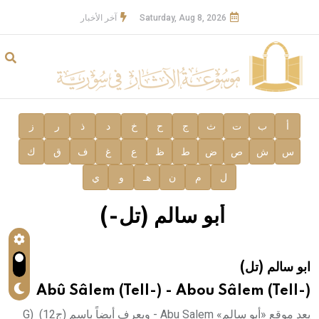
Saturday, Aug 8, 2026
آخر الأخبار
أ
ب
ت
ث
ج
ح
خ
د
ذ
ر
ز
س
ش
ص
ض
ط
ظ
ع
غ
ف
ق
ك
ل
م
ن
هـ
و
ي
أبو سالم (تل-)
ابو سالم (تل)
Abû Sâlem (Tell-) - Abou Sâlem (Tell-)
يعد موقع «أبو سالم» Abu Salem - ويعرف أيضاً باسم (ج12) (G