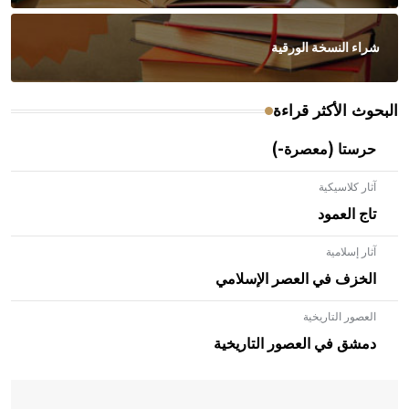
شراء النسخة الورقية
البحوث الأكثر قراءة
حرستا (معصرة-)
آثار كلاسيكية
تاج العمود
آثار إسلامية
الخزف في العصر الإسلامي
العصور التاريخية
- هل تعلم أن الأبلق نوع من الفنون الهندسية التي ارتبطت
بالعمارة الإسلامية في بلاد الشام ومصر خاصة، حيث يحرص
دمشق في العصور التاريخية
المعمار على بناء مداميكه وخاصة في الواجهات