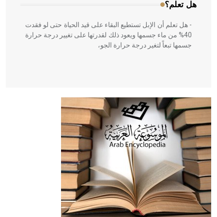
هل تعلم؟
- هل تعلم أن الإبل تستطيع البقاء على قيد الحياة حتى لو فقدت
40% من ماء جسمها ويعود ذلك لقدرتها على تغيير درجة حرارة
جسمها تبعاً لتغير درجة حرارة الجو،
- هل تعلم أن أبقراط كتب في الطب أربعة مؤلفات هي:
الحكم، الأدلة، تنظيم التغذية، ورسالته في جروح الرأس. ويعود
له الفضل بأنه حرر الطب من الدين والفلسفة.
- هل تعلم أن المرجان إفراز حيواني يتكون في البحر ويتركب
من مادة كربونات الكلسيوم، وهو أحمر أو شديد الحمرة وهو
أجود أنواعه، ويمتاز بكبر الحجم ويسمى الش