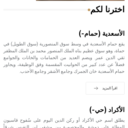
اخترنا لكم
هل تعلم أن الأبسيد كلمة فرنسية اللفظ تم اعتمادها مصطلحاً
أثرياً يستخدم في العمارة عموماً وفي العمارة الدينية الخاصة
بالكنائس خصوصاً، وفي الإنكليزية أب
الأسعدية (حمام-)
يقع حمام الأسعدية في وسط سوق المنصورية (سوق الطويل) في
حماة، وهو سوق عظيم بناه الملك المنصور محمد بن الملك المظفر
تقي الدين عمر. ويضم العديد من الحمامات والخانات والجوامع
- هل تعلم أن أبجر Abgar اسم معروف جيداً يعود إلى عدد من
الملوك الذين حكموا مدينة إديسا (الرها) من أبجر الأول وحتى
فضلاً عن عدد كبير من الحوانيت المقسمة وفق الوظيفة، ويجاور
التاسع، وهم ينتسبون إلى أسرة أوسروين
حمام الأسعدية خان الجمرك وجامع الأشقر وجامع الأحدب.
اقرأ المزيد
- هل تعلم أن الأبجدية الكنعانية تتألف من /22/ علامة كتابية
sign تكتب منفصلة غير متصلة، وتعتمد المبدأ الأكوروفوني،
الأكراد (حي-)
حيث تقتصر القيمة الصوتية للعلامة الك
يطلق اسم حي الأكراد أو ركن الدين اليوم على سُفوح قاسيون
المطلة على دمشق والمحصورة بين مشفى ابن النفيس شرقاً