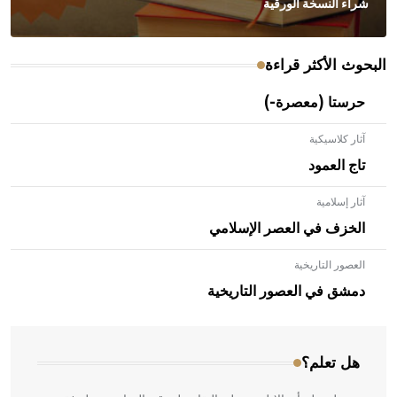
شراء النسخة الورقية
البحوث الأكثر قراءة
حرستا (معصرة-)
آثار كلاسيكية
تاج العمود
آثار إسلامية
الخزف في العصر الإسلامي
العصور التاريخية
- هل تعلم أن الأبلق نوع من الفنون الهندسية التي ارتبطت
بالعمارة الإسلامية في بلاد الشام ومصر خاصة، حيث يحرص
دمشق في العصور التاريخية
المعمار على بناء مداميكه وخاصة في الواجهات
هل تعلم؟