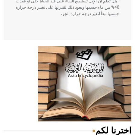
- هل تعلم أن الإبل تستطيع البقاء على قيد الحياة حتى لو فقدت
40% من ماء جسمها ويعود ذلك لقدرتها على تغيير درجة حرارة
جسمها تبعاً لتغير درجة حرارة الجو،
- هل تعلم أن أبقراط كتب في الطب أربعة مؤلفات هي:
الحكم، الأدلة، تنظيم التغذية، ورسالته في جروح الرأس. ويعود
له الفضل بأنه حرر الطب من الدين والفلسفة.
- هل تعلم أن المرجان إفراز حيواني يتكون في البحر ويتركب
من مادة كربونات الكلسيوم، وهو أحمر أو شديد الحمرة وهو
أجود أنواعه، ويمتاز بكبر الحجم ويسمى الش
اخترنا لكم