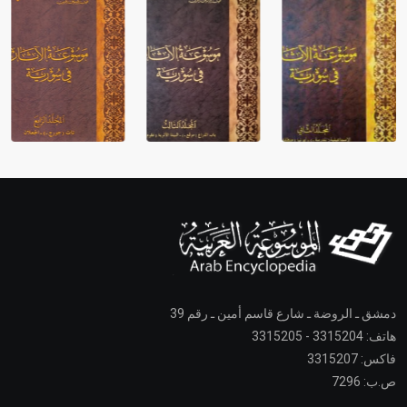
دمشق ـ الروضة ـ شارع قاسم أمين ـ رقم 39
هاتف: 3315204 - 3315205
فاكس: 3315207
ص.ب: 7296