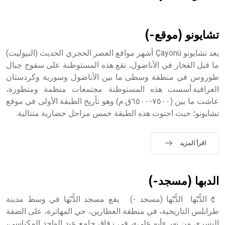
هل تعلم أن الأبسيد كلمة فرنسية اللفظ تم اعتمادها مصطلحاً
أثرياً يستخدم في العمارة عموماً وفي العمارة الدينية الخاصة
بالكنائس خصوصاً، وفي الإنكليزية أب
تشايونو (موقع-)
يعد تشايونو Çayönü أشهر مواقع العصر الحجري الحديث (النيوليت)
ما قبل الفخار في الأناضول، تقع هذه المستوطنة على سفوح جبال
طوروس في منطقة وسطى ما بين الأناضول وسورية وكردستان
- هل تعلم أن أبجر Abgar اسم معروف جيداً يعود إلى عدد من
الملوك الذين حكموا مدينة إديسا (الرها) من أبجر الأول وحتى
العراقية.أسست هذه المستوطنة مجتمعات منظمة ومتطورة،
التاسع، وهم ينتسبون إلى أسرة أوسروين
عاشت ما بين (٧٥٠٠-٦٥٠٠ق.م) وهو تأريخ الطبقة الأولى في موقع
تشايونو؛ حيث احتوت هذه الطبقة خمس مراحل حضارية متتالية.
اقرأ المزيد
- هل تعلم أن الأبجدية الكنعانية تتألف من /22/ علامة كتابية
sign تكتب منفصلة غير متصلة، وتعتمد المبدأ الأكوروفوني،
حيث تقتصر القيمة الصوتية للعلامة الك
الدبها (مسجد-)
¢ الدُّبّها الدُّبّها (مسجد -) يقع مسجد الدُّبّها في وسط مدينة
طرابلس التاريخية، في منطقة العطارين، حي المهاترة، على الضفة
اليسرى من نهر «أبو علي»، في زقاق جامع عبد الواحد المكناسي،