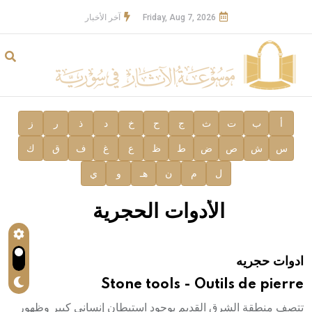
Friday, Aug 7, 2026
آخر الأخبار
أ
ب
ت
ث
ج
ح
خ
د
ذ
ر
ز
س
ش
ص
ض
ط
ظ
ع
غ
ف
ق
ك
ل
م
ن
هـ
و
ي
الأدوات الحجرية
ادوات حجريه
Stone tools - Outils de pierre
تتصف منطقة الشرق القديم بوجود استيطان إنساني كبير وظهور