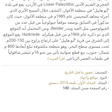
الحجري القديم الأدنى Lower Paleolithic في الأردن، يقع في بلدة
"أبو هابيل" في منطقة الأغوار، اكتشف خلال المسح الأثري الذي
أجراه مجاهد المحيسن عام 1985م في منطقة الأغوار، حيث كان
مذكوراً في السابق بوصفه موقعاً جيولوجياً من قبل عدد من
الجيولوجيين مثل العبد وبندر Bender، ومن المحتمل أنه الموقع
الذي تم ذكره عام 1966م من قبل هيكرايد Huckriede. يقع الموقع
إلى الشرق من قرية "أبو هابيل" على ارتفاع يراوح بين 150-200م
تحت مستوى سطح البحر، وهو منطقة مكشوفة تبلغ أبعادها 800 م
شمال- جنوب، مع قطع صوانية تأتي من نحو 16م تنتشر شاقولياً
في طبقات العصر الرباعي.
اقرأ المزيد »
- التصنيف :
عصور ما قبل التاريخ
- النوع :
مواقع وأحياء
- المجلد :
المجلد الأول، طبعة 2014، دمشق
- رقم الصفحة ضمن المجلد :
140