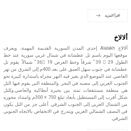
- هل تعلم أن الأبجدية الكنعانية تتألف من /22/ علامة كتابية
sign تكتب منفصلة غير متصلة، وتعتمد المبدأ الأكوروفوني،
اقرأ المزيد
حيث تقتصر القيمة الصوتية للعلامة الك
ألالاخ
ألالاخ Alalakh إحدى المدن السورية القديمة المهمة، ويعرف
موقعها اليوم باسم تل عطشانة في شمال غربي سورية عند خط
الطول 29 َ 39 ْ شرقاً وخط العرض 19 َ36 ْ شمالاً. يقوم تل
عطشانة في جنوب سهل العمق على بعد 400م إلى الشرق من نهر
العاصي عند الموضع الذي يغير فيه النهر مجراه باستدارة كبيرة نحو
الجنوب الغربي إلى مصبه في البحر. والمنطقة التي يقوم فيها التل
هي منطقة مستنقعات تمتد بين بحيرة أنطاكية والعاصي.وللتل
شكل أقرب إلى المستطيل بأبعاد تبلغ 750 × 300م وامتداد محوره
من الشمال الغربي إلى الجنوب الشرقي. أعلى جز من التل يكون
في النصف الشمالي الغربي ويتدرج في الانخفاض بالاتجاه الجنوبي
الشرقي.