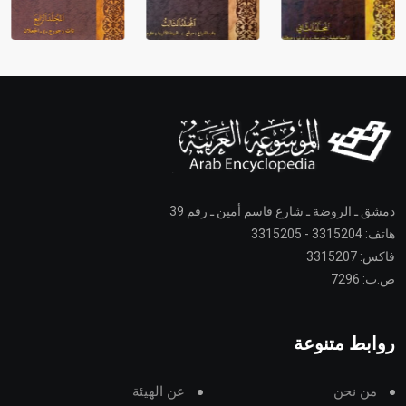
دمشق ـ الروضة ـ شارع قاسم أمين ـ رقم 39
هاتف: 3315204 - 3315205
فاكس: 3315207
ص.ب: 7296
روابط متنوعة
من نحن
عن الهيئة