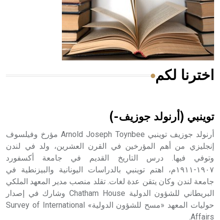
- هل تعلم أن المرجان إفراز حيواني يتكون في البحر ويتركب
من مادة كربونات الكلسيوم، وهو أحمر أو شديد الحمرة وهو
أجود أنواعه، ويمتاز بكبر الحجم ويسمى الش
اخترنا لكم
هل تعلم أن الأبسيد كلمة فرنسية اللفظ تم اعتمادها مصطلحاً
أثرياً يستخدم في العمارة عموماً وفي العمارة الدينية الخاصة
بالكنائس خصوصاً، وفي الإنكليزية أب
توينبي (أرنولد جوزيف-)
أرنولد جوزيف توينبي Arnold Joseph Toynbee مؤرخ وفيلسوف
إنجليزي من أهم المؤرخين في القرن العشرين، ولد في لندن
وتوفي فيها. درس التاريخ القديم في جامعة أكسفورد
- هل تعلم أن أبجر Abgar اسم معروف جيداً يعود إلى عدد من
الملوك الذين حكموا مدينة إديسا (الرها) من أبجر الأول وحتى
١٩٠٧-١٩١١م، اهتم توينبي بالدراسات اليونانية والبيزنطية في
التاسع، وهم ينتسبون إلى أسرة أوسروين
جامعة لندن وكان يتقن عدة لغات. تقلد منصب مدير المعهد الملكي
البريطاني للشؤون الدولية Chatham House وشارك في إصدار
حوليات المعهد «مسح للشؤون الدولية» Survey of International
Affairs.