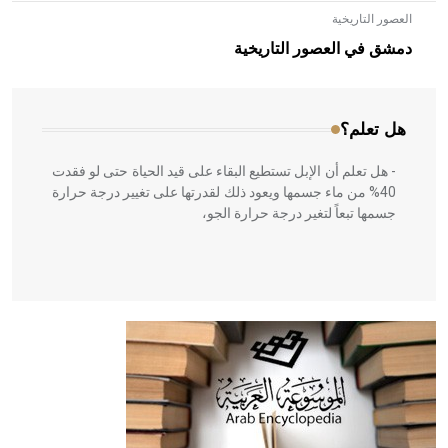
العصور التاريخية
- هل تعلم أن الأبلق نوع من الفنون الهندسية التي ارتبطت
بالعمارة الإسلامية في بلاد الشام ومصر خاصة، حيث يحرص
دمشق في العصور التاريخية
المعمار على بناء مداميكه وخاصة في الواجهات
هل تعلم؟
- هل تعلم أن الإبل تستطيع البقاء على قيد الحياة حتى لو فقدت
40% من ماء جسمها ويعود ذلك لقدرتها على تغيير درجة حرارة
جسمها تبعاً لتغير درجة حرارة الجو،
- هل تعلم أن أبقراط كتب في الطب أربعة مؤلفات هي:
الحكم، الأدلة، تنظيم التغذية، ورسالته في جروح الرأس. ويعود
له الفضل بأنه حرر الطب من الدين والفلسفة.