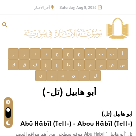
Saturday, Aug 8, 2026
آخر الأخبار
أ
ب
ت
ث
ج
ح
خ
د
ذ
ر
ز
س
ش
ص
ض
ط
ظ
ع
غ
ف
ق
ك
ل
م
ن
هـ
و
ي
أبو هابيل (تل-)
ابو هابيل (تل)
Abû Hâbîl (Tell-) - Abou Hâbîl (Tell-)
تل "أبو هابيل " Abu Habil موقع سطحي من أهم مواقع العصر