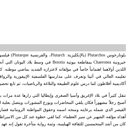
بلوتارخوس
Plutarchos
(بالإنكليزية:
Plutarch
، والفرنسية
Plutarque
) فيلسو
خيرونية
Chaeronea
بمقاطعة بيوتية
Boiotia
في وسط بلاد اليونان التي أن
اللذين أولاهما اهتماماً خاصاً في مؤلفاته لاعتزازه الشديد بماضي موطنه.
تعليمه العالي في أثينا وتعرف على مدارسها الفلسفية الإبيقورية والرو
أكاديمية أفلاطون كما درس علوم الطبيعة والبلاغة والرياضيات، ثم تابع تحصي
أصبح رجلاً مشهوراً فكان يلقي المحاضرات ويوزع المشورات ويتصل بعلية ال
القيصر الذي شمله برعايته ومنحه اسمه وحقوق المواطنة الرومانية فصا
أهداه مؤلفه الشهير عن سير العظماء. كما لقي حظوة عند كل من الامبراطو
كان من أشد المتحمسين للثقافة الهيلينية، وثمة رواية متأخرة تقول إنه عهد إليه بولاية بلاد اليونان عام 119م. كما أن مد