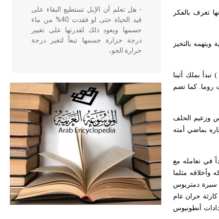
- هل تعلم أن الإبل تستطيع البقاء على
ها تعرف بالفكر
قيد الحياة حتى لو فقدت 40% من ماء
جسمها ويعود ذلك لقدرتها على تغيير
درجة حرارة جسمها تبعاً لتغير درجة
ويتهمه بالتحيز
حرارة الجو،
تبدأ بملك أثينا
- هل تعلم أن أبقراط كتب في الطب
روما. كما تضم
أربعة مؤلفات هي: الحكم، الأدلة، تنظيم
التغذية، ورسالته في جروح الرأس.
ويعود له الفضل بأنه حرر الطب من
يس وزعيم الحلف
الدين والفلسفة.
خاره بماضي أمته
- هل تعلم أن المرجان إفراز حيواني
اً في تعامله مع
يتكون في البحر ويتركب من مادة
 وأخلاقه مثلما
كربونات الكلسيوم، وهو أحمر أو شديد
ي سيرة دمتريوس
الحمرة وهو أجود أنواعه، ويمتاز بكبر
ا يتحدث في سيرة لوكولوس عن كارثة حران عام
الحجم ويسمى الش
رة أنطونيوس كثيراً من وقائع غزو الفرس لسورية في الأعوام 40-37ق.م واستعدادات أنطونيوس