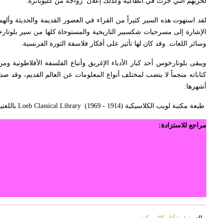
لحربهم التي جرت في أنطاكية وكذلك إعلان زواجه من كليوباترة.
لقد استهوت هذه السير كثيراً من القراء في العصور القديمة والحديثة وأله
وسائر اللغات. وقد كان لها تأثير على أفكار فلاسفة الثورة الفرنسية.
ويبقى بلوتارخوس أحد كبار الأدباء الإغريق وأتباع الفلسفة الأفلاطونية و
كتاباته منجماً لا ينضب لمختلف أنواع المعلومات عن العالم القديم، وقد ص
أشهرها:
طبعة مكتبة لويب الكلاسيكية (1914 - 1969)
Loeb Classical Library
باللغتين ال
مراجع للاستزادة: