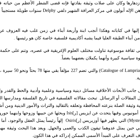
دهارها وكان على صلات وثيقة بقادتها فإنه قضى الشطر الأعظم من حياته ف
هن الإله أبولون في مركز العرافة الشهير دلفي
Delphy
سنوات طويلة مستجيباً 
 إليها في كتاباته وهكذا أنجب ابنة وأربعة أبناء في زمن غلب فيه العزوف عن
ن أبناء الطبقة العليا فيما يشبه أكاديمية فلسفية خاصة كان هو رئيسها .
 على ثقافة موسوعية تناولت مختلف العلوم الإغريقية في عصره، وتنم على حكمة 
 سياسية كبيرة وأنهما يكملان بعضهما بعضاً.
Catalogue of Lampria
) والتي تضم 227 مؤلفاً 
 جانب الأبحاث الأخلاقية مسائل دينية وسياسية وعلمية وأدبية والحظ والقدر و
المقالات أو الرسائل. تبحث مقالاته الفلسفية في تاريخ الفلسفة ومدارسها الم
وثيقة الصلة بنزعته المحافظة وتعلقه بالتقاليد والتراث والأمور الدينية ومن أشه
ه أمونيوس وفيها يتحدث عن ايزيس
]
ر
[
Isis
وبحثها عن حبيبها وزوجها وابنهما ح
(Myste
التي يظهر فيها أوزيريس
]
ر
[
Osiris
إلهاً رئيساً يمثل العقل والوجود، أما
ي حين يمثل عدوهما تيفون الكذب والعمى والجهل. ويعد هذا البحث وثيقة مهم
ف التعرف على المبدأ الأسمى الممكن إدراكه في هذا الكون.