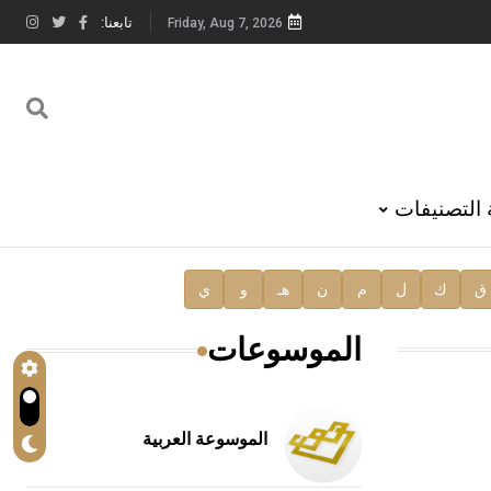
تابعنا:
Friday, Aug 7, 2026
 التصنيفات
ق
ك
ل
م
ن
هـ
و
ي
الموسوعات
الموسوعة العربية