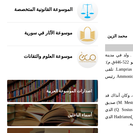
الموسوعة القانونية المتخصصة
موسوعة الآثار في سورية
محمد الزين
 ولد في مدينة
موسوعة العلوم والتقانات
(نحو 522-446ق.م):
Lamprias
. تلقى
Ammonio
رئيس
اصدارات الموسوعة العربية
 الإغريق وآسيا الصغرى وإيطاليا التي زارها عدة مرات بمهمات مختلفة وأمضى فيها عقداً من الزمن في عهد الأسرة الفلافية (69-96م)، وكان آنذاك قد
M. Mestr
) صديق
Q. Sosius
) الذي
أسماء الباحثين
[
Hadrianus
الذي