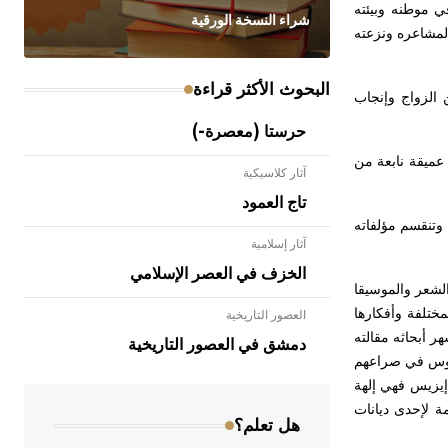
ي موطنه وبيئته
شراء النسخة الورقية
لمشاعره ونزعته
البحوث الأكثر قراءة
 الزواج وإنجاب
حرستا (معصرة-)
عميقة نابعة من
آثار كلاسيكية
تاج العمود
بقي منها 78 بحثاً ونحو 50 سيرة ، وتنقسم مؤلفاته
آثار إسلامية
الخزف في العصر الإسلامي
الشعر والموسيقا
ختلفة وأفكارها
العصور التاريخية
- هل تعلم أن الأبلق نوع من الفنون
ر أبحاثه مقالته
الهندسية التي ارتبطت بالعمارة الإسلامية
دمشق في العصور التاريخية
في بلاد الشام ومصر خاصة، حيث يحرص
وروس في صراعهم
المعمار على بناء مداميكه وخاصة في
 إيزيس فهي إلهة
الواجهات
ة لإحدى ديانات
هل تعلم؟