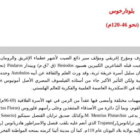
بلوتارخوس
(نحو 46-120م)
ف ومؤرخ إغريقي ومؤلف سير ذائع الصيت لأشهر عظماء الإغريق والرومان .
جبت قبله الشاعرين الكبيرين هسيود
Hesiodos
(ق 7ق.م) وبيندار
Pindaros
 كان سليل أسرة عريقة ثرية، وقد ورث العلم والثقافة عن أبيه
Autobulos
وجده
اقية ولكن التأثير الأكبر جاء من أستاذه الفيلسوف المصري الأصل أمونيوس
s
له في الاسكندرية العاصمة العلمية والفكرية للعالم الهلنستي.
تنقل كثيراً في بلاد
قوم، وبما أنّ دائرة من الأصدقاء المتنفذين وعلى رأسهم فلوروس (
ius Florus
ر يدعى
M. Mestrius Plutarchus
،
وكذلك صديق ترايان القنصل سينكيو (
 Senecio
ر ترايانوس
]
ر
[
Trajanus
الذي أنعم عليه بلقب قنصل والامبراطور هادريانوس
]
ر
ينة أثينا كرمته بمنحه المواطنة الفخرية.