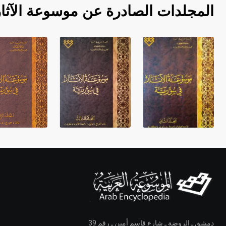
المجلدات الصادرة عن موسوعة الآثا
دمشق ـ الروضة ـ شارع قاسم أمين ـ رقم 39