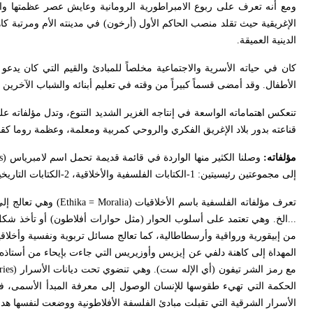
ومع أنه تعرف على ربوع الامبراطورية الرومانية وعايش عصر عظمتها واز
الإغريقية حيث تقلد منصب الحاكم الأول (أرخون) في مدينته الأم ومرتبة كا
الدينية العميقة.
كان في حياته الأسرية والاجتماعية مخلصاً للمبادئ والقيم التي كان يدعو
الأطفال. وقد أمضى قسماً كبيراً من وقته في تعليم أبنائه والشباب الآخرين م
تنعكس اهتماماته الواسعة في إنتاجه الغزير الشديد التنوع، وتدل مؤلفاته
قناعته بدور بلاد الإغريق الفكري والروحي كمربية ومعلمة، وعظمة روما كقوة
مؤلفاته:
وصلنا الكثير منها الواردة في قائمة قديمة تحمل اسم لامبرياس (
s
إلى مجموعتين رئيسيتين: 1-الكتابات الفلسفية والأخلاقية، 2-الكتابات التاريخية.
تعرف مؤلفاته الفلسفية باسم الأخلاقيات
(Ethika = Moralia)
وهي تعالج إلى
...الخ. وهي تعتمد على أسلوب الحوار (مثل حوارات أفلاطون) أو تأخذ شكل 
من إبيقورية ورواقية وأرسطاطالية، كما تعالج مسائل تربوية ونفسية وأخلاقية 
المهداة إلى كاهنة دلفي عن إيزيس وأوزيريس التي جاءت بإيحاء من أستاذ
مع رمز الشر تيفون (أي الإله ست). وهي تنضوي تحت ديانات الأسرار
ries)
الحكمة التي تهيء طقوسها للإنسان الوصول إلى معرفة المبدأ الأسمى، ف
الأسرار الشرقية التي تقبلت مبادئ الفلسفة الأفلاطونية ووضعت لنفسها هد