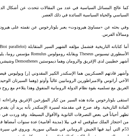
كما عالج المسائل السياسية في عدد من المقالات تتحدث عن أشكال الدول
السياسي والحياة السياسية السائدة في ذلك العصر.
وفي بحثه عن «مساوئ هيرودوت» يعبر بلوتارخوس عن نقمته على هيرودوت ب
وممالأة الفرس.
أما كتاباته التاريخية فتشمل مؤلفه الشهير السير المتقابلة
Bioi paralleloi)
الأسطوري تيسيوس
Theseus
ويقابله رومولوس
Romulus
مؤسس روما، يلي
أشهر خطيبين لدى الإغريق والرومان وهما ديموستين
Demosthenes
وشيشرو
وأشهر قادتهم العسكريين هما الإسكندر الكبير المقدوني
]
ر
[
ويوليوس قيص
الآخي أراتوس والامبراطورين الرومانيين غالباً وأوتو (وهما السيرتان الوح
العريق مع تسلميه بقوة نظام الدولة الرومانية المتفوق وهذا يتلاءم مع روح 
استقى بلوتارخوس مادة هذه السير من كبار المؤرخين الإغريق وقراءاته الوا
المادة التاريخية. وقد صرح في مقدمته لسيرة الإسكندر بأنه يريد أن يقدم
تظهر أحياناً في بعض التصرفات الثانوية والأقوال البسيطة. وقد وردت في