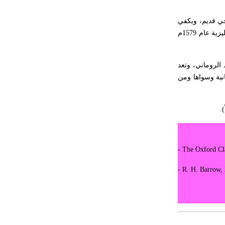
هل تعلم أن الأبسيد كلمة فرنسية اللفظ
يخي قديم، ويكفي
تم اعتمادها مصطلحاً أثرياً يستخدم في
العمارة عموماً وفي العمارة الدينية
الإشارة إلى مسرحيات شكسبير التاريخية والمستوحاة كلها من سير بلوتارخوس، وقد ترجمت هذه السير إلى اللغة الفرنسية منذ عام 1559م ثم تلتها الإنكليزية عام 1579م
الخاصة بالكنائس خصوصاً، وفي
الإنكليزية أب
 الروماني، وتعد
انية وسواها ومن
- هل تعلم أن أبجر Abgar اسم معروف
جيداً يعود إلى عدد من الملوك الذين
حكموا مدينة إديسا (الرها) من أبجر الأول
وحتى التاسع، وهم ينتسبون إلى أسرة
أوسروين
- The Oxford Cla
- هل تعلم أن الأبجدية الكنعانية تتألف من
- R. H. Barrow,
/22/ علامة كتابية sign تكتب منفصلة
غير متصلة، وتعتمد المبدأ الأكوروفوني،
حيث تقتصر القيمة الصوتية للعلامة الك