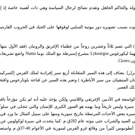
ة والحاكم الجاهل وتقدم نصائح لرجال السياسة وهي ذات أهمية خاصة إذ إن
سبب تصويره دور بيوتية السلبي لوقوفها على الحياد في الحروب الفارسية 
(
التي تضم ثلاثاً وعشرين زوجاً من عظماء الإغريق والرومان (فقد الأول منها ) 
هما ليكورغوس
Lykourgos
مشرع إسبرطة مع الملك نوما
Numa
واضع تشريعات 
ن
Cicero
.
ر
]
ر
[
. يضاف إلى هذه السير المتقابلة أربع سير إفرادية لملك الفرس إكسرك
يدتان المتبقيتان من سير الأباطرة ) وتعبر هذه السير عن قناعة بلوتارخوس وافت
ذلك العصر.
سعة في الأدبين الإغريقي واللاتيني ولكن يؤخذ عليه أنه لم يكن مؤرخاً ناقد
 سيرة وليس تاريخاً وما يهمه هو الصور الكبرى للإنسان والتي تتجلى في سلوكه
 سيره بعض الأحداث المرتبطة بتاريخ سورية ومنها على سبيل المثال ما ورد ف
من احتجاز الملك سلوقس له في بيلا (مدينة أفامية) عدة سنوات أمضاها في الصيد والشراب حتى موته عام 282ق.م. كم
53م التي أبيد فيها الجيش الروماني في شمالي سورية. ويروي في سي