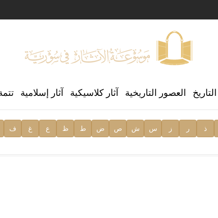
ن العالمي للغة العربية
لتاريخ
العصور التاريخية
آثار كلاسيكية
آثار إسلامية
تتمة
ذ
ر
ز
س
ش
ص
ض
ط
ظ
ع
غ
ف
ية