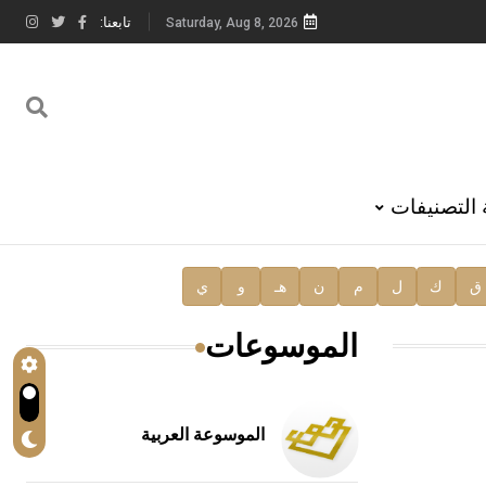
تابعنا:
Saturday, Aug 8, 2026
 التصنيفات
ق
ك
ل
م
ن
هـ
و
ي
الموسوعات
الموسوعة العربية