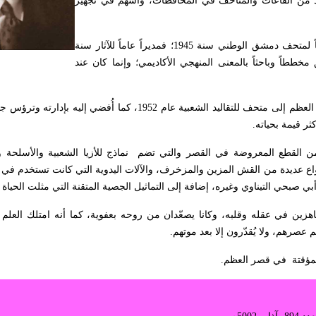
 عدد من القاعات والمتاحف في المحافظات، وأسهم في تجهيز
جمعته المدرسة الآثارية الوطنية بسليم عادل عبد الحق الذي عُيِّن محافظاً لمتحف دمشق الوطني سنة 1945؛ فمديراً عاماً للآثار سنة
مخططاً وباحثاً بالمعنى المنهجي الأكاديمي؛ وإنما كان عند
كُلِّف الإشراف على أعمال الترميم التي تقررت عند البد بتحويل مبنى قصر العظم إلى متحف للتقاليد الشعبية عام 2
ثر قيمة بحياته
.
لمتحف في13/9/1954 بعد جهود مضنية بذلها الإمام إذ جمع 57% من القطع المعروضة في القصر والتي تضم نماذج للأزيا الشعبية
اع عديدة من القش المزين والمزخرف، والآلات اليدوية التي كانت تستخدم في 
 أبي صبحي التيناوي وغيره، إضافة إلى التماثيل الجصية المتقنة التي مثلت الحياة 
جاهزين في عقله وقلبه، وكانا يصعّدان من روحه بعفوية، كما أنه امتلك العلم 
 عصرهم، ولا يُقدّرون إلا بعد موتهم
.
.