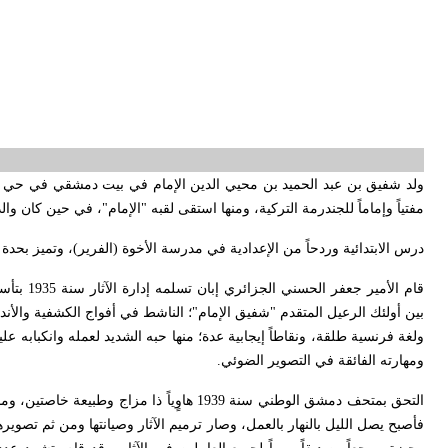
ولد شفيق بن عبد الحميد بن محيي الدين الإمام في بيت دمشقي في حي سوق س
مفتياً وإماماً للجندرمة التركية، ومنها استقى لقبه "الإمام"، في حين كان وا
درس الابتدائية وردحاً من الإعدادية في مدرسة الأخوة (الفرير)، وتميز بحدة ذ
قام الأمير
بين أولئك الرعيل المتقدم "شفيق الإمام"؛ الناشط في أفواج الكشفية والأندية ا
ولغة فرنسية طلقة، ونقاطاً إيجابية عدة؛ منها حبه الشديد لعمله وانكبابه ع
ومهارته الفائقة في التصوير الضوئي
.
التحق بمتحف دمشق الوطني سنة 1939 هاوٍياً ذا م
فأصبح يصل الليل بالنهار بالعمل، وصار ترميم الآثار وصيانتها ومن ثم تصوي