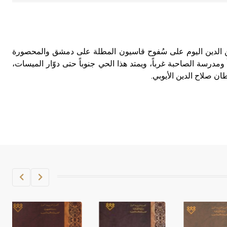
هل تعلم أن الأبسيد كلمة فرنسية اللفظ
تم اعتمادها مصطلحاً أثرياً يستخدم في
العمارة عموماً وفي العمارة الدينية
الخاصة بالكنائس خصوصاً، وفي
ن الدين اليوم على سُفوح قاسيون المطلة على دمشق والمحصورة
الإنكليزية أب
درسة الصاحبة غرباً، ويمتد هذا الحي جنوباً حتى دوّار الميسات،
ن صلاح الدين الأيوبي.
- هل تعلم أن أبجر Abgar اسم معروف
جيداً يعود إلى عدد من الملوك الذين
حكموا مدينة إديسا (الرها) من أبجر الأول
وحتى التاسع، وهم ينتسبون إلى أسرة
أوسروين
- هل تعلم أن الأبجدية الكنعانية تتألف من
/22/ علامة كتابية sign تكتب منفصلة
غير متصلة، وتعتمد المبدأ الأكوروفوني،
حيث تقتصر القيمة الصوتية للعلامة الك