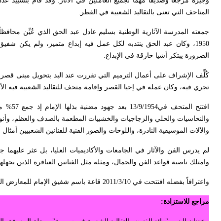
وجيزة مرجعاً وصديقاً مهماً لجميع العاملين في الآثار. وقد قام بتشييد
المتاحف التي تعنى بالتقاليد الشعبية في القطر
.
1950، وكان عبد الحق ينتدبه لكل عمل فيه إبداع متميز، ولم يكن شفيق 
الضرورة يبتكر أشيا خارقة في الإبداع
.
تجري فيه، وكان عمله في إحيا القصر وإقامة متحف للتقاليد الشعبية فيه الأك
افتتح ا
والنحاسيات والحلي والزجاجيات والخشبيات المطعمة بالصدف والعظم، وأنو
والآلات الموسيقية النادرة، واللوحات والصور الفنية للفنانين الشعبيين أمثال
لم يدرس الفن والآثار في الجامعات والأكاديميات العليا، بل عثر عليهما 
وامتلك ناصية قواعد الفن والجمال، ومثله مثل الفنانين العباقرة الذين يجهلهم
واعترافاً بفضله افتتحت في 2011/3/10 قاعة باسم شفيق الإمام للمعارض المؤقتة في قصر العظم
مراجع للاستزادة
: