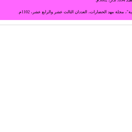
500م
.
"، مجلة مهد الحضارات، العددان الثالث عشر والرابع عشر، 1102م
.