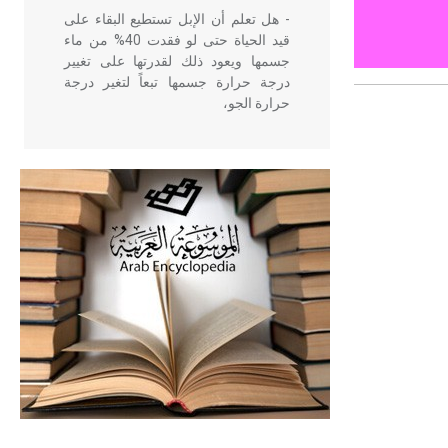
- هل تعلم أن الإبل تستطيع البقاء على
قيد الحياة حتى لو فقدت 40% من ماء
جسمها ويعود ذلك لقدرتها على تغيير
درجة حرارة جسمها تبعاً لتغير درجة
حرارة الجو،
- هل تعلم أن أبقراط كتب في الطب
أربعة مؤلفات هي: الحكم، الأدلة، تنظيم
التغذية، ورسالته في جروح الرأس.
ويعود له الفضل بأنه حرر الطب من
الدين والفلسفة.
- هل تعلم أن المرجان إفراز حيواني
يتكون في البحر ويتركب من مادة
كربونات الكلسيوم، وهو أحمر أو شديد
الحمرة وهو أجود أنواعه، ويمتاز بكبر
الحجم ويسمى الش