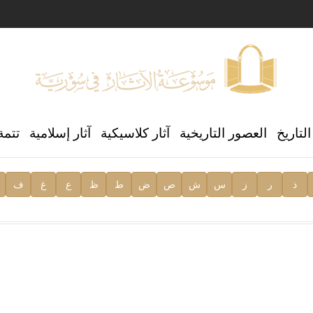
ن العالمي للغة العربية
لتاريخ
العصور التاريخية
آثار كلاسيكية
آثار إسلامية
تتمة
ذ
ر
ز
س
ش
ص
ض
ط
ظ
ع
غ
ف
ية