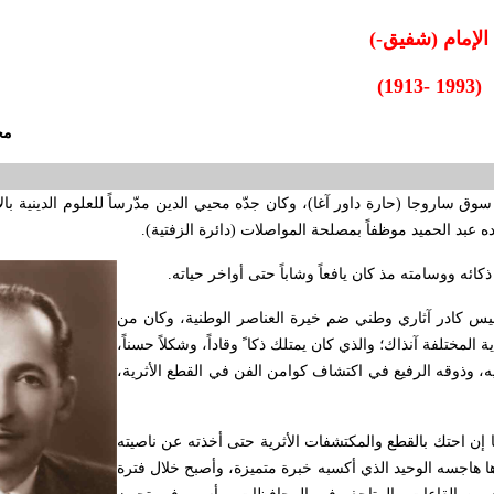
الإمام (شفيق-)
(1913- 1993)
مح
اروجا (حارة داور آغا)، وكان جدّه محيي الدين مدّرساً للعلوم الدينية بالأ
لده عبد الحميد موظفاً بمصلحة المواصلات (دائرة الزفتية).
كائه ووسامته مذ كان يافعاً وشاباً حتى أواخر حياته
.
 جعفر الحسني الجزائري إبان تسلمه إدارة الآثار سنة 1935 بتأسيس كادر آثاري وطني ضم خيرة العناصر الوطنية، وكان من
لمختلفة آنذاك؛ والذي كان يمتلك ذكا ً وقاداً، وشكلاً حسناً،
ليه، وذوقه الرفيع في اكتشاف كوامن الفن في القطع الأثرية،
زاج وطبيعة خاصتين، وما إن احتك بالقطع والمكتشفات الأثرية حتى أخذته عن ناصيته
رها هاجسه الوحيد الذي أكسبه خبرة متميزة، وأصبح خلال فترة