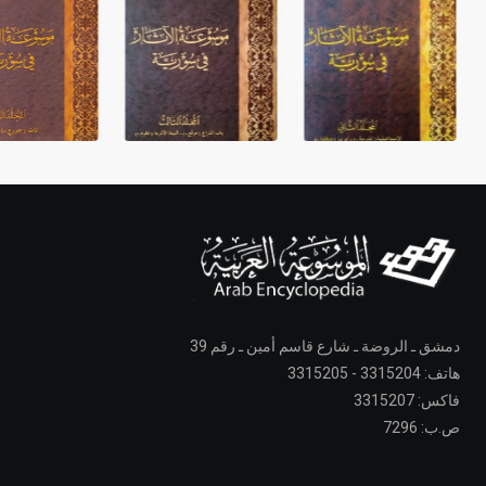
دمشق ـ الروضة ـ شارع قاسم أمين ـ رقم 39
هاتف: 3315204 - 3315205
فاكس: 3315207
ص.ب: 7296