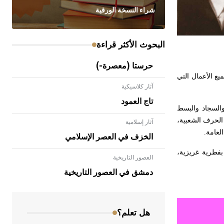
شراء النسخة الورقية
البحوث الأكثر قراءة
حرستا (معصرة-)
195، كما أُفضي إليه بإدارته وترؤس جميع الأعمال التي
آثار كلاسيكية
تاج العمود
 والأسلحة والسجاد والبسط
الحرف الشعبية،
آثار إسلامية
العامة
.
الخزف في العصر الإسلامي
بفطرية غريزية،
العصور التاريخية
- هل تعلم أن الأبلق نوع من الفنون
الهندسية التي ارتبطت بالعمارة الإسلامية
دمشق في العصور التاريخية
في بلاد الشام ومصر خاصة، حيث يحرص
المعمار على بناء مداميكه وخاصة في
الواجهات
هل تعلم؟