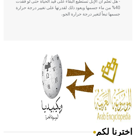
- هل تعلم أن الإبل تستطيع البقاء على قيد الحياة حتى لو فقدت
40% من ماء جسمها ويعود ذلك لقدرتها على تغيير درجة حرارة
جسمها تبعاً لتغير درجة حرارة الجو،
- هل تعلم أن أبقراط كتب في الطب أربعة مؤلفات هي:
الحكم، الأدلة، تنظيم التغذية، ورسالته في جروح الرأس. ويعود
له الفضل بأنه حرر الطب من الدين والفلسفة.
- هل تعلم أن المرجان إفراز حيواني يتكون في البحر ويتركب
من مادة كربونات الكلسيوم، وهو أحمر أو شديد الحمرة وهو
أجود أنواعه، ويمتاز بكبر الحجم ويسمى الش
اخترنا لكم