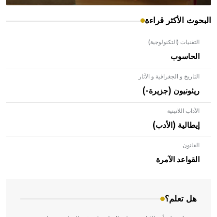
البحوث الأكثر قراءة
التقنيات (التكنولوجية)
الحاسوب
التاريخ و الجغرافية و الآثار
ريئونيون (جزيرة-)
الآداب اللاتينية
إيطالية (الأدب)
القانون
- هل تعلم أن الأبلق نوع من الفنون الهندسية التي ارتبطت
بالعمارة الإسلامية في بلاد الشام ومصر خاصة، حيث يحرص
القواعد الآمرة
المعمار على بناء مداميكه وخاصة في الواجهات
هل تعلم؟