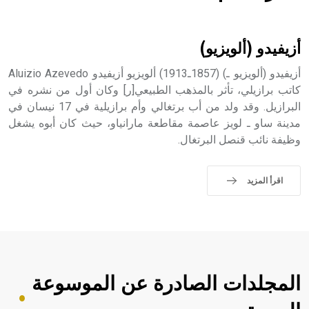
هل تعلم أن الأبسيد كلمة فرنسية اللفظ تم اعتمادها مصطلحاً
أثرياً يستخدم في العمارة عموماً وفي العمارة الدينية الخاصة
بالكنائس خصوصاً، وفي الإنكليزية أب
أزيفيدو (ألويزيو)
أزيفيدو (ألويزيو ـ) (1857ـ1913) ألويزيو أزيفيدو Aluizio Azevedo
كاتب برازيلي، تأثر بالمذهب الطبيعي[ر] وكان أول من نشره في
البرازيل. وقد ولد من أب برتغالي وأم برازيلية في 17 نيسان في
- هل تعلم أن أبجر Abgar اسم معروف جيداً يعود إلى عدد من
الملوك الذين حكموا مدينة إديسا (الرها) من أبجر الأول وحتى
مدينة ساو ـ لويز عاصمة مقاطعة مارانياو، حيث كان أبوه يشغل
التاسع، وهم ينتسبون إلى أسرة أوسروين
وظيفة نائب قنصل البرتغال.
اقرأ المزيد
- هل تعلم أن الأبجدية الكنعانية تتألف من /22/ علامة كتابية
sign تكتب منفصلة غير متصلة، وتعتمد المبدأ الأكوروفوني،
حيث تقتصر القيمة الصوتية للعلامة الك
المجلدات الصادرة عن الموسوعة