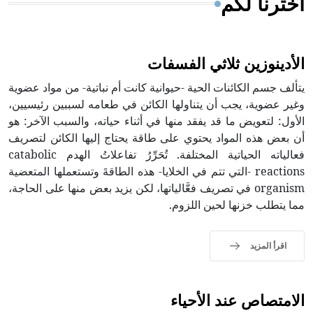
اخترنا لكم
الأدينوزين ثلاثي الفسفات
يتألف جسم الكائنات الحية -حيوانية كانت أم نباتية- من مواد عضوية
وغير عضوية، يجب أن يتناولها الكائن في طعامه لسببين رئيسيين،
الأول: لتعويض ما قد يفقد منها في أثناء حياته، والسبب الآخر: هو
أن بعض هذه المواد يحتوي على طاقة يحتاج إليها الكائن لتصريف
فعالياته الحياتية المختلفة. تُحَرِّرُ تفاعلاتُ الهدم catabolic
reactions -التي تتم في الخلايا- هذه الطاقةَ وتستعملها المتعضية
organism في تصريف فعَّالياتها، لكن يزيد بعض منها على الحاجة،
مما يتطلب خزنها لحين اللزوم.
اقرأ المزيد
الامتصاص عند الأحياء