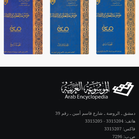
دمشق ـ الروضة ـ شارع قاسم أمين ـ رقم 39
هاتف: 3315204 - 3315205
فاكس: 3315207
ص.ب: 7296