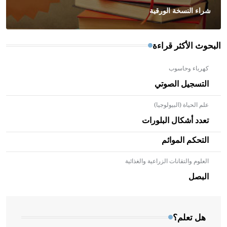
شراء النسخة الورقية
البحوث الأكثر قراءة
كهرباء وحاسوب
التسجيل الصوتي
علم الحياة (البيولوجيا)
تعدد أشكال البلورات
التحكم الموائم
العلوم والتقانات الزراعية والغذائية
- هل تعلم أن الأبلق نوع من الفنون الهندسية التي ارتبطت
بالعمارة الإسلامية في بلاد الشام ومصر خاصة، حيث يحرص
البصل
المعمار على بناء مداميكه وخاصة في الواجهات
هل تعلم؟