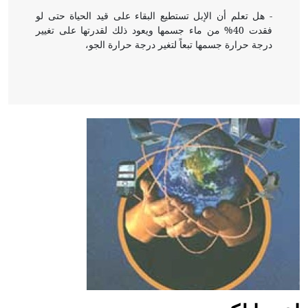
- هل تعلم أن الإبل تستطيع البقاء على قيد الحياة حتى لو
فقدت 40% من ماء جسمها ويعود ذلك لقدرتها على تغيير
درجة حرارة جسمها تبعاً لتغير درجة حرارة الجو،
- هل تعلم أن أبقراط كتب في الطب أربعة مؤلفات هي:
الحكم، الأدلة، تنظيم التغذية، ورسالته في جروح الرأس.
ويعود له الفضل بأنه حرر الطب من الدين والفلسفة.
- هل تعلم أن المرجان إفراز حيواني يتكون في البحر ويتركب
من مادة كربونات الكلسيوم، وهو أحمر أو شديد الحمرة وهو
أجود أنواعه، ويمتاز بكبر الحجم ويسمى الش