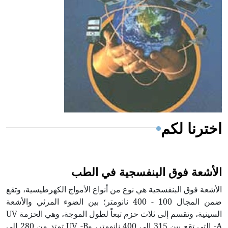
ويعود له الفضل بأنه حرر الطب من الدين والفلسفة.
- هل تعلم أن المرجان إفراز حيواني يتكون في البحر ويتركب
من مادة كربونات الكلسيوم، وهو أحمر أو شديد الحمرة وهو
أجود أنواعه، ويمتاز بكبر الحجم ويسمى الش
اخترنا لكم
الأشعة فوق البنفسجية في الطب
الأشعة فوق البنفسجية هي نوع من أنواع الأمواج الكهرطيسية، وتقع
ضمن المجال 100 - 400 نانومتر؛ بين الضوء المرئي والأشعة
السينية، وتقسم إلى ثلاث حزم تبعاً لطول الموجة، وهي الحزمة UV
-A التي تقع بين 315 إلى 400 نانومتر، وUV -B تمتد من 280 إلى