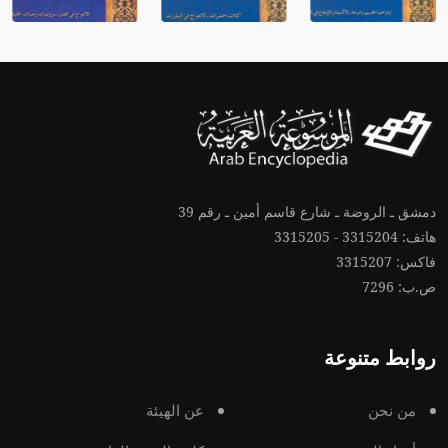
دمشق ـ الروضة ـ شارع قاسم أمين ـ رقم 39
هاتف: 3315204 - 3315205
فاكس: 3315207
ص.ب: 7296
روابط متنوعة
من نحن
عن الهيئة