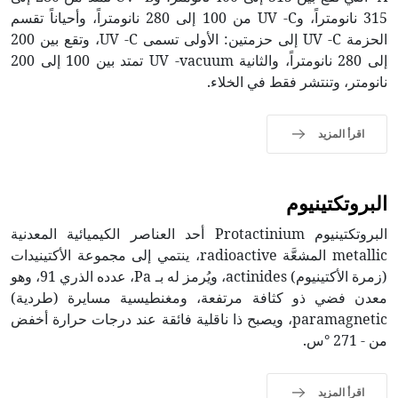
315 نانومتراً، وUV -C من 100 إلى 280 نانومتراً، وأحياناً تقسم
الحزمة UV -C إلى حزمتين: الأولى تسمى UV -C، وتقع بين 200
إلى 280 نانومتراً، والثانية UV -vacuum تمتد بين 100 إلى 200
نانومتر، وتنتشر فقط في الخلاء.
اقرأ المزيد
البروتكتينيوم
البروتكتينيوم Protactinium أحد العناصر الكيميائية المعدنية
metallic المشعَّة radioactive، ينتمي إلى مجموعة الأكتينيدات
(زمرة الأكتينيوم) actinides، ويُرمز له بـ Pa، عدده الذري 91، وهو
معدن فضي ذو كثافة مرتفعة، ومغنطيسية مسايرة (طردية)
paramagnetic، ويصبح ذا ناقلية فائقة عند درجات حرارة أخفض
من - 271 °س.
اقرأ المزيد