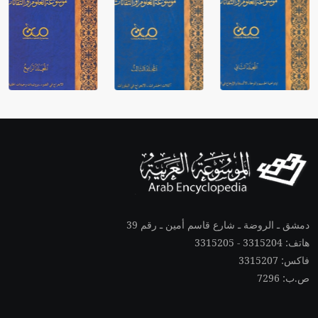
دمشق ـ الروضة ـ شارع قاسم أمين ـ رقم 39
هاتف: 3315204 - 3315205
فاكس: 3315207
ص.ب: 7296