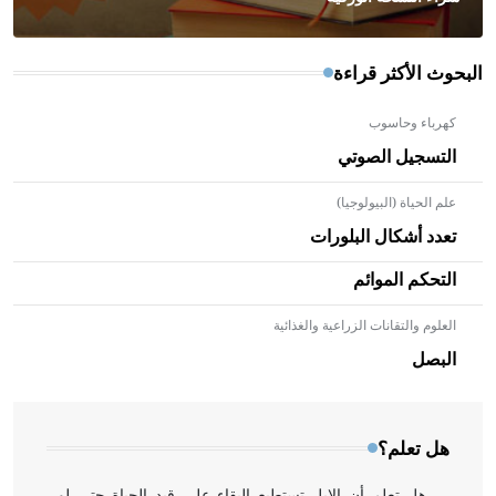
البحوث الأكثر قراءة
كهرباء وحاسوب
التسجيل الصوتي
علم الحياة (البيولوجيا)
تعدد أشكال البلورات
التحكم الموائم
العلوم والتقانات الزراعية والغذائية
- هل تعلم أن الأبلق نوع من الفنون الهندسية التي ارتبطت
بالعمارة الإسلامية في بلاد الشام ومصر خاصة، حيث يحرص
البصل
المعمار على بناء مداميكه وخاصة في الواجهات
هل تعلم؟
- هل تعلم أن الإبل تستطيع البقاء على قيد الحياة حتى لو