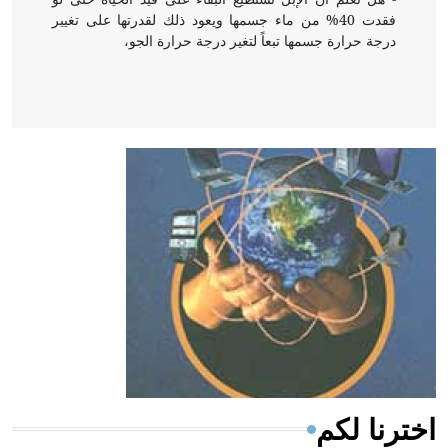
فقدت 40% من ماء جسمها ويعود ذلك لقدرتها على تغيير
درجة حرارة جسمها تبعاً لتغير درجة حرارة الجو،
- هل تعلم أن أبقراط كتب في الطب أربعة مؤلفات هي:
الحكم، الأدلة، تنظيم التغذية، ورسالته في جروح الرأس.
ويعود له الفضل بأنه حرر الطب من الدين والفلسفة.
- هل تعلم أن المرجان إفراز حيواني يتكون في البحر ويتركب
من مادة كربونات الكلسيوم، وهو أحمر أو شديد الحمرة وهو
أجود أنواعه، ويمتاز بكبر الحجم ويسمى الش
اخترنا لكم