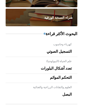
شراء النسخة الورقية
البحوث الأكثر قراءة
كهرباء وحاسوب
التسجيل الصوتي
علم الحياة (البيولوجيا)
تعدد أشكال البلورات
التحكم الموائم
العلوم والتقانات الزراعية والغذائية
- هل تعلم أن الأبلق نوع من الفنون
الهندسية التي ارتبطت بالعمارة
البصل
الإسلامية في بلاد الشام ومصر خاصة،
حيث يحرص المعمار على بناء مداميكه