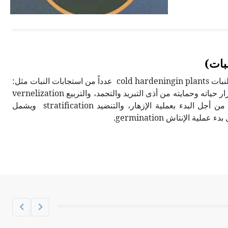
الحجم ويسمى الش
بات)
تتضمن التقسية بالبرودة في النبات cold hardeningin plants عدداً من استجابات النبات مثل:
تعريضه للبرودة لضمان استمرار حياته وحمايته من أذى التبريد والتجمد، والتربيع vernelization
؛ وهو تعريض النبات للبرودة من أجل البدء بعملية الإزهار، والتنضيد stratification ويشمل
ية الإنتاش germination.