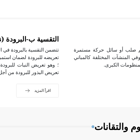
التقسية ب-البرودة (ن
mechanical vib هو حركة جسم صلب أو سائل حركة مستمرة
، وفي المنشآت المختلفة كالمباني
منظومات الكبرى.
تعريض البذور للبرودة من أجل بدء عمل
اقرأ المزيد
م والتقانات