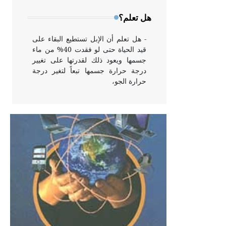
وخاصة في الواجهات
هل تعلم؟
- هل تعلم أن الإبل تستطيع البقاء على
قيد الحياة حتى لو فقدت 40% من ماء
جسمها ويعود ذلك لقدرتها على تغيير
درجة حرارة جسمها تبعاً لتغير درجة
حرارة الجو،
- هل تعلم أن أبقراط كتب في الطب
أربعة مؤلفات هي: الحكم، الأدلة، تنظيم
التغذية، ورسالته في جروح الرأس.
ويعود له الفضل بأنه حرر الطب من
الدين والفلسفة.
- هل تعلم أن المرجان إفراز حيواني
يتكون في البحر ويتركب من مادة
كربونات الكلسيوم، وهو أحمر أو شديد
الحمرة وهو أجود أنواعه، ويمتاز بكبر