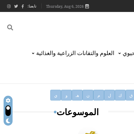
تابعنا:
Thursday, Aug 6, 2026
حيوي
العلوم والتقانات الزراعية والغذائية
ق
ك
ل
م
ن
هـ
و
ي
الموسوعات