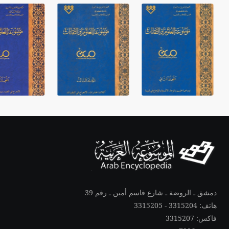
دمشق ـ الروضة ـ شارع قاسم أمين ـ رقم 39
هاتف: 3315204 - 3315205
فاكس: 3315207