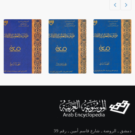
دمشق ـ الروضة ـ شارع قاسم أمين ـ رقم 39