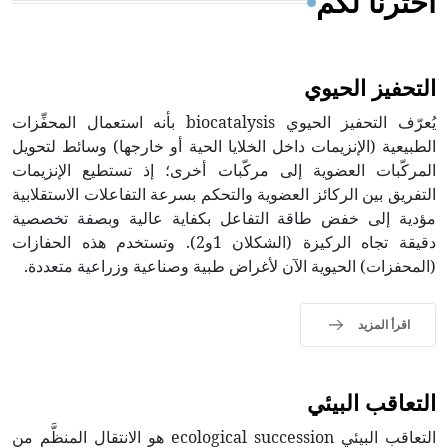
اخترنا لكم
التحفيز الحيوي
يُعرّف التحفيز الحيوي biocatalysis بأنه استعمال المحفِّزات
الطبيعية (الإنزيمات داخل الخلايا الحية أو خارجها) وسائط لتحويل
المركّبات العضوية إلى مركّبات أخرى؛ إذ تستطيع الإنزيمات
التفريق بين الركائز العضوية والتحكم بسرعة التفاعلات الاستقلابية
مؤدية إلى خفض طاقة التفاعل بكفاية عالية وبصفة تخصصية
دقيقة تجاه الركيزة (الشكلان 1و2). وتستخدم هذه الحفازات
(المحفزات) الحيوية الآن لأغراض طبية وصناعية وزراعية متعددة.
اقرأ المزيد
التعاقب البيئي
التعاقب البيئي ecological succession هو الانتقال المنظَّم من