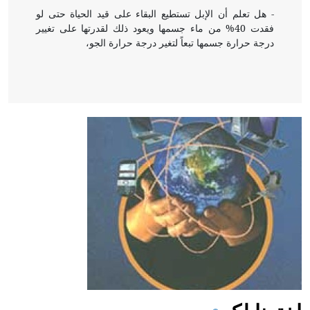
- هل تعلم أن الإبل تستطيع البقاء على قيد الحياة حتى لو
فقدت 40% من ماء جسمها ويعود ذلك لقدرتها على تغيير
درجة حرارة جسمها تبعاً لتغير درجة حرارة الجو،
- هل تعلم أن أبقراط كتب في الطب أربعة مؤلفات هي:
الحكم، الأدلة، تنظيم التغذية، ورسالته في جروح الرأس.
ويعود له الفضل بأنه حرر الطب من الدين والفلسفة.
- هل تعلم أن المرجان إفراز حيواني يتكون في البحر ويتركب
من مادة كربونات الكلسيوم، وهو أحمر أو شديد الحمرة وهو
أجود أنواعه، ويمتاز بكبر الحجم ويسمى الش