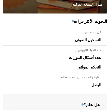
شراء النسخة الورقية
البحوث الأكثر قراءة
كهرباء وحاسوب
التسجيل الصوتي
علم الحياة (البيولوجيا)
تعدد أشكال البلورات
التحكم الموائم
العلوم والتقانات الزراعية والغذائية
- هل تعلم أن الأبلق نوع من الفنون الهندسية التي ارتبطت
بالعمارة الإسلامية في بلاد الشام ومصر خاصة، حيث يحرص
البصل
المعمار على بناء مداميكه وخاصة في الواجهات
هل تعلم؟