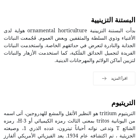
البستنة التزينيية
بدأت البستنة التزيينية ornamental horticulture هواية لدى
الأغنياء وذوي السلطة والمثقفين وبعض العموم. فَجُمعت النباتات
الجذابة والنادرة لتعرض في حدائقهم الخاصة. واستخدمت النباتات
الفريدة لتجميل الحدائق المَلَكية، كما استخدمت الأزهار والنباتات
لتزيين أماكن الولائم والمهرجانات الدينية.
اقرأ المزيد
التريتيوم
التريتيوم tritium هو النظير الأثقل والمشع للهدروجين، أتى اسمه
من اليونانية tritos بمعنى الثالث رمزه الكيميائي أو H-3، رمزه
الشائع T وتدعى نواته أحياناً تيترون، عدده الذري 1، وصيغته
الجزيئية ، تم اكتشافه عام 1934. يعد الفيزيائي الأمريكي ألفارز