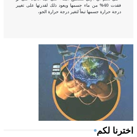
فقدت 40% من ماء جسمها ويعود ذلك لقدرتها على تغيير
درجة حرارة جسمها تبعاً لتغير درجة حرارة الجو،
- هل تعلم أن أبقراط كتب في الطب أربعة مؤلفات هي:
الحكم، الأدلة، تنظيم التغذية، ورسالته في جروح الرأس.
ويعود له الفضل بأنه حرر الطب من الدين والفلسفة.
- هل تعلم أن المرجان إفراز حيواني يتكون في البحر ويتركب
من مادة كربونات الكلسيوم، وهو أحمر أو شديد الحمرة وهو
أجود أنواعه، ويمتاز بكبر الحجم ويسمى الش
اخترنا لكم