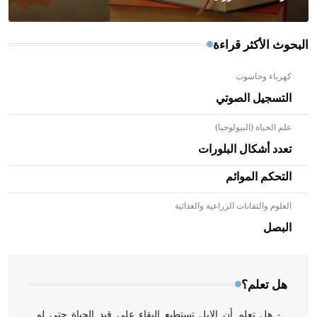
البحوث الأكثر قراءة
كهرباء وحاسوب
التسجيل الصوتي
علم الحياة (البيولوجيا)
تعدد أشكال البلورات
التحكم الموائم
العلوم والتقانات الزراعية والغذائية
- هل تعلم أن الأبلق نوع من الفنون الهندسية التي ارتبطت
بالعمارة الإسلامية في بلاد الشام ومصر خاصة، حيث يحرص
البصل
المعمار على بناء مداميكه وخاصة في الواجهات
هل تعلم؟
- هل تعلم أن الإبل تستطيع البقاء على قيد الحياة حتى لو