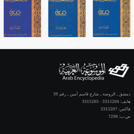
دمشق ـ الروضة ـ شارع قاسم أمين ـ رقم 39
هاتف: 3315204 - 3315205
فاكس: 3315207
ص.ب: 7296