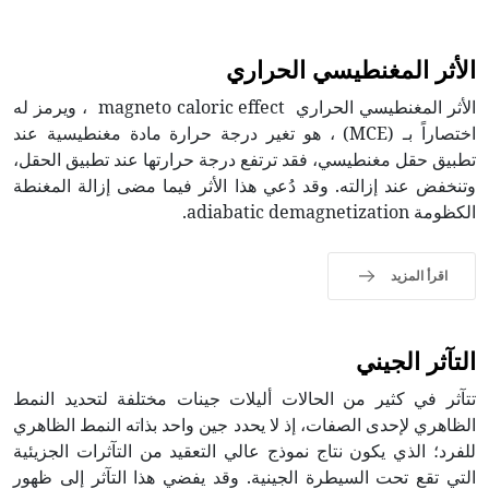
الأثر المغنطيسي الحراري
الأثر المغنطيسي الحراري magneto caloric effect ، ويرمز له
اختصاراً بـ (MCE) ، هو تغير درجة حرارة مادة مغنطيسية عند
تطبيق حقل مغنطيسي، فقد ترتفع درجة حرارتها عند تطبيق الحقل،
وتنخفض عند إزالته. وقد دُعي هذا الأثر فيما مضى إزالة المغنطة
الكظومة adiabatic demagnetization.
اقرأ المزيد
التآثر الجيني
تتآثر في كثير من الحالات أليلات جينات مختلفة لتحديد النمط
الظاهري لإحدى الصفات، إذ لا يحدد جين واحد بذاته النمط الظاهري
للفرد؛ الذي يكون نتاج نموذج عالي التعقيد من التآثرات الجزيئية
التي تقع تحت السيطرة الجينية. وقد يفضي هذا التآثر إلى ظهور