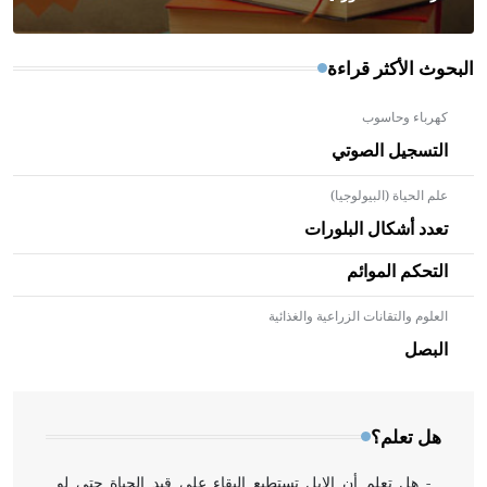
البحوث الأكثر قراءة
كهرباء وحاسوب
التسجيل الصوتي
علم الحياة (البيولوجيا)
تعدد أشكال البلورات
التحكم الموائم
العلوم والتقانات الزراعية والغذائية
- هل تعلم أن الأبلق نوع من الفنون الهندسية التي ارتبطت
بالعمارة الإسلامية في بلاد الشام ومصر خاصة، حيث يحرص
البصل
المعمار على بناء مداميكه وخاصة في الواجهات
هل تعلم؟
- هل تعلم أن الإبل تستطيع البقاء على قيد الحياة حتى لو