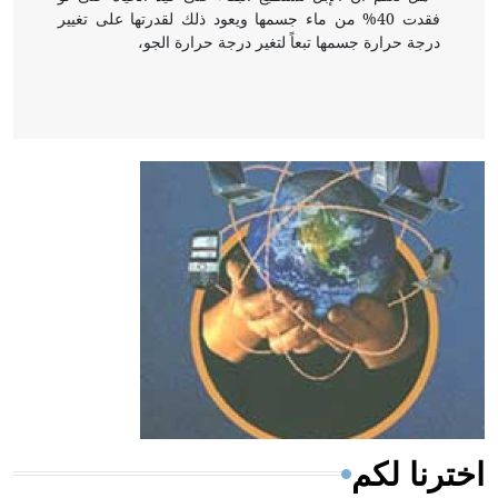
فقدت 40% من ماء جسمها ويعود ذلك لقدرتها على تغيير
درجة حرارة جسمها تبعاً لتغير درجة حرارة الجو،
- هل تعلم أن أبقراط كتب في الطب أربعة مؤلفات هي:
الحكم، الأدلة، تنظيم التغذية، ورسالته في جروح الرأس.
ويعود له الفضل بأنه حرر الطب من الدين والفلسفة.
- هل تعلم أن المرجان إفراز حيواني يتكون في البحر ويتركب
من مادة كربونات الكلسيوم، وهو أحمر أو شديد الحمرة وهو
أجود أنواعه، ويمتاز بكبر الحجم ويسمى الش
اخترنا لكم