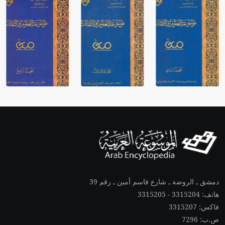
دمشق ـ الروضة ـ شارع قاسم أمين ـ رقم 39
هاتف: 3315204 - 3315205
فاكس: 3315207
ص.ب: 7296