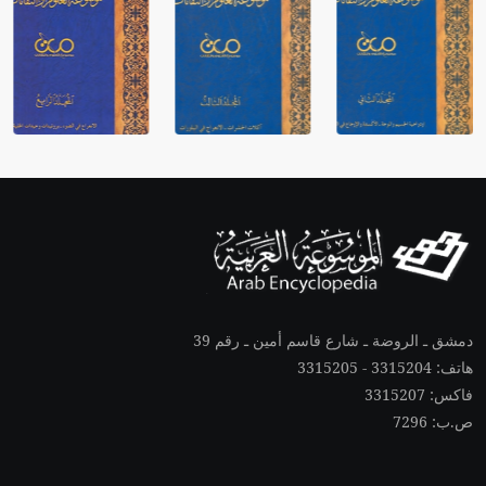
دمشق ـ الروضة ـ شارع قاسم أمين ـ رقم 39
هاتف: 3315204 - 3315205
فاكس: 3315207
ص.ب: 7296