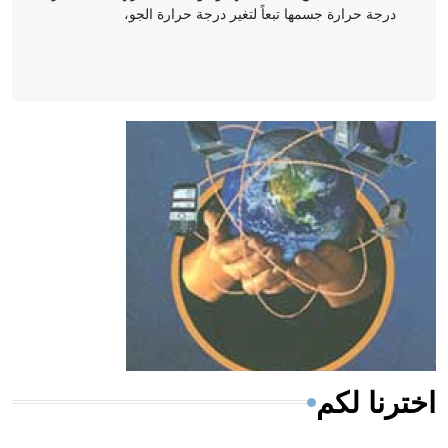
درجة حرارة جسمها تبعاً لتغير درجة حرارة الجو،
- هل تعلم أن أبقراط كتب في الطب أربعة مؤلفات هي:
الحكم، الأدلة، تنظيم التغذية، ورسالته في جروح الرأس.
ويعود له الفضل بأنه حرر الطب من الدين والفلسفة.
- هل تعلم أن المرجان إفراز حيواني يتكون في البحر ويتركب
من مادة كربونات الكلسيوم، وهو أحمر أو شديد الحمرة وهو
أجود أنواعه، ويمتاز بكبر الحجم ويسمى الش
اخترنا لكم