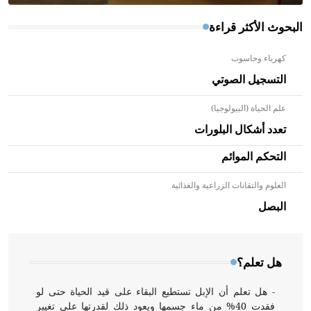
البحوث الأكثر قراءة
كهرباء وحاسوب
التسجيل الصوتي
علم الحياة (البيولوجيا)
تعدد أشكال البلورات
التحكم الموائم
العلوم والتقانات الزراعية والغذائية
- هل تعلم أن الأبلق نوع من الفنون الهندسية التي ارتبطت
بالعمارة الإسلامية في بلاد الشام ومصر خاصة، حيث يحرص
البصل
المعمار على بناء مداميكه وخاصة في الواجهات
هل تعلم؟
- هل تعلم أن الإبل تستطيع البقاء على قيد الحياة حتى لو
فقدت 40% من ماء جسمها ويعود ذلك لقدرتها على تغيير