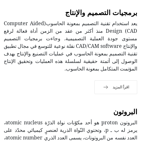
برمجيات التصميم والإنتاج
يعد استخدام تقنية التصميم بمعونة الحاسوب(Computer Aided
Design (CAD منذ أكثر من عقد من الزمن أداة فعالة لرفع
مستوى جودة العملية التصميمية. وجاءت برمجيات التصميم
والإنتاج CAD/CAM software نقلة نوعية للتوسع في مجال تطبيق
تقنية التصميم بمعونة الحاسوب في عمليات التصنيع والإنتاج بهدف
الوصول إلى أتمتة حقيقية لسلسلة هذه العمليات وتحقيق الإنتاج
المؤتمت المتكامل بمعونة الحاسوب.
اقرأ المزيد
البروتون
البروتون proton هو أحد مكوّنات نواة الذرّة atomic nucleus،
يرمز له ب ـ p، وتحتوي النّواة الذرية لعنصرٍ كيميائي محدّد على
العدد نفسه من البروتونات، يسمى العدد الذري atomic number،