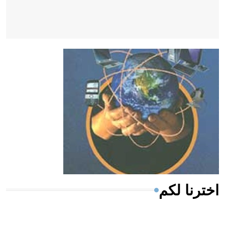
- هل تعلم أن أبقراط كتب في الطب أربعة مؤلفات هي:
الحكم، الأدلة، تنظيم التغذية، ورسالته في جروح الرأس.
ويعود له الفضل بأنه حرر الطب من الدين والفلسفة.
- هل تعلم أن المرجان إفراز حيواني يتكون في البحر ويتركب
من مادة كربونات الكلسيوم، وهو أحمر أو شديد الحمرة وهو
أجود أنواعه، ويمتاز بكبر الحجم ويسمى الش
اخترنا لكم