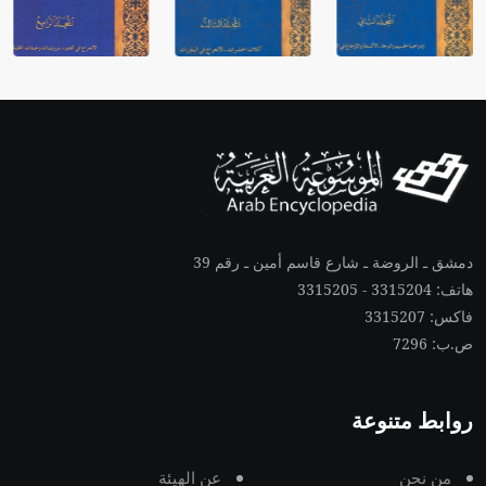
دمشق ـ الروضة ـ شارع قاسم أمين ـ رقم 39
هاتف: 3315204 - 3315205
فاكس: 3315207
ص.ب: 7296
روابط متنوعة
من نحن
عن الهيئة