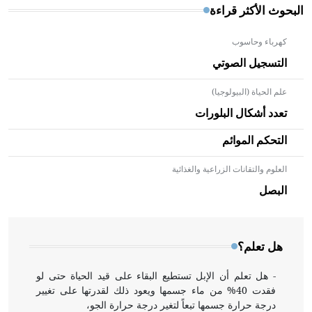
البحوث الأكثر قراءة
كهرباء وحاسوب
التسجيل الصوتي
علم الحياة (البيولوجيا)
تعدد أشكال البلورات
التحكم الموائم
العلوم والتقانات الزراعية والغذائية
- هل تعلم أن الأبلق نوع من الفنون الهندسية التي ارتبطت
بالعمارة الإسلامية في بلاد الشام ومصر خاصة، حيث يحرص
البصل
المعمار على بناء مداميكه وخاصة في الواجهات
هل تعلم؟
- هل تعلم أن الإبل تستطيع البقاء على قيد الحياة حتى لو
فقدت 40% من ماء جسمها ويعود ذلك لقدرتها على تغيير
درجة حرارة جسمها تبعاً لتغير درجة حرارة الجو،