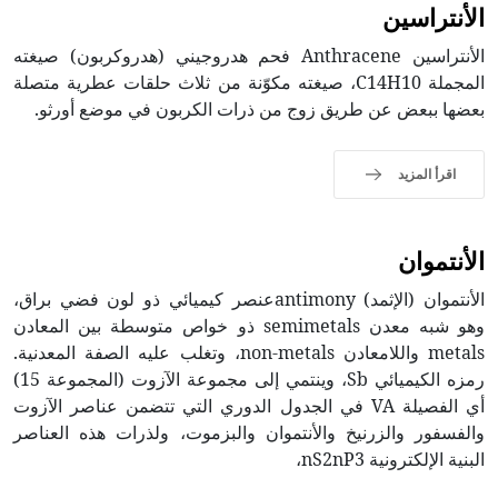
الأنتراسين
الأنتراسين Anthracene فحم هدروجيني (هدروكربون) صيغته
المجملة C14H10، صيغته مكوّنة من ثلاث حلقات عطرية متصلة
بعضها ببعض عن طريق زوج من ذرات الكربون في موضع أورثو.
اقرأ المزيد
الأنتموان
الأنتموان (الإثمد) antimonyعنصر كيميائي ذو لون فضي براق،
وهو شبه معدن semimetals ذو خواص متوسطة بين المعادن
metals واللامعادن non-metals، وتغلب عليه الصفة المعدنية.
رمزه الكيميائي Sb، وينتمي إلى مجموعة الآزوت (المجموعة 15)
أي الفصيلة VA في الجدول الدوري التي تتضمن عناصر الآزوت
والفسفور والزرنيخ والأنتموان والبزموت، ولذرات هذه العناصر
البنية الإلكترونية nS2nP3،