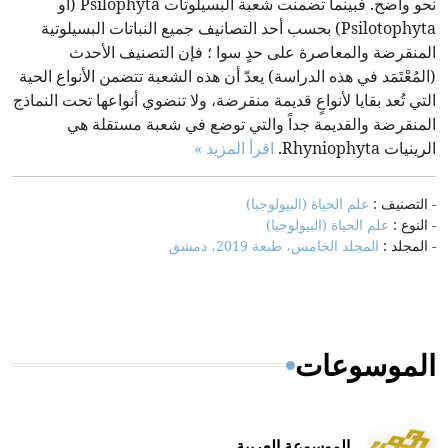
نحو واضح. فبينما تضمنت شعبة البسيلوتات Psilophyta (أو
Psilotophyta) بحسب أحد التصانيف جميع النباتات البسيلوتية
المنقرضة والمعاصرة على حدٍ سوا ؛ فإن التصنيف الأحدث
(المُعْتَمَد في هذه الدراسة) يعدّ أن هذه الشعبة تتضمن الأنواع الحية
التي تُعد بقايا لأنواعٍ قديمة منقرضة، ولا تنضوي أنواعها تحت النماذج
المنقرضة والقديمة جداً والتي توضع في شعبة مستقلة هي
الرينيات Rhyniophyta.
اقرأ المزيد »
- التصنيف :
علم الحياة (البيولوجيا)
- النوع :
علم الحياة (البيولوجيا)
- المجلد :
المجلد الخامس، طبعة 2019، دمشق
الموسوعات
الموسوعة العربية