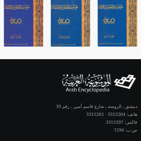
دمشق ـ الروضة ـ شارع قاسم أمين ـ رقم 39
هاتف: 3315204 - 3315205
فاكس: 3315207
ص.ب: 7296