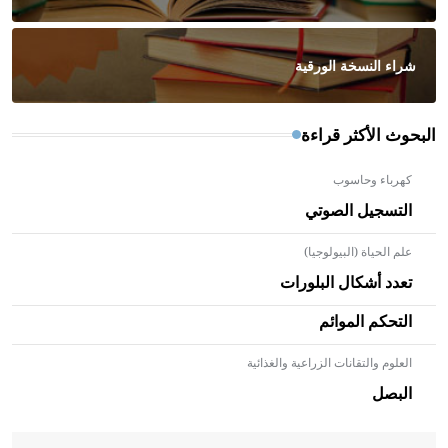
شراء النسخة الورقية
البحوث الأكثر قراءة
كهرباء وحاسوب
التسجيل الصوتي
علم الحياة (البيولوجيا)
تعدد أشكال البلورات
التحكم الموائم
العلوم والتقانات الزراعية والغذائية
- هل تعلم أن الأبلق نوع من الفنون الهندسية التي ارتبطت
بالعمارة الإسلامية في بلاد الشام ومصر خاصة، حيث يحرص
البصل
المعمار على بناء مداميكه وخاصة في الواجهات