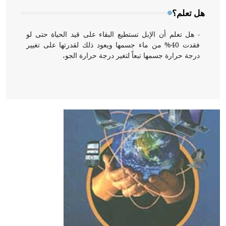
هل تعلم؟
- هل تعلم أن الإبل تستطيع البقاء على قيد الحياة حتى لو
فقدت 40% من ماء جسمها ويعود ذلك لقدرتها على تغيير
درجة حرارة جسمها تبعاً لتغير درجة حرارة الجو،
- هل تعلم أن أبقراط كتب في الطب أربعة مؤلفات هي:
الحكم، الأدلة، تنظيم التغذية، ورسالته في جروح الرأس.
ويعود له الفضل بأنه حرر الطب من الدين والفلسفة.
- هل تعلم أن المرجان إفراز حيواني يتكون في البحر ويتركب
من مادة كربونات الكلسيوم، وهو أحمر أو شديد الحمرة وهو
أجود أنواعه، ويمتاز بكبر الحجم ويسمى الش