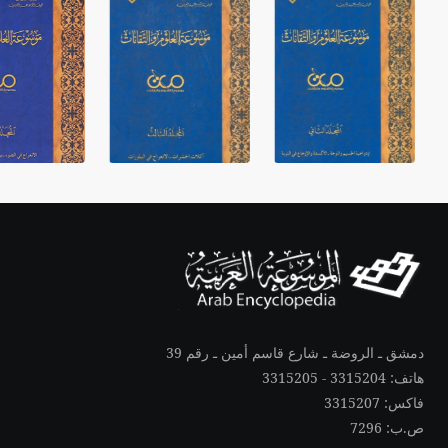
دمشق ـ الروضة ـ شارع قاسم أمين ـ رقم 39
هاتف: 3315204 - 3315205
فاكس: 3315207
ص.ب: 7296