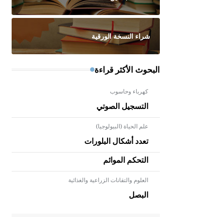
شراء النسخة الورقية
البحوث الأكثر قراءة
كهرباء وحاسوب
التسجيل الصوتي
علم الحياة (البيولوجيا)
تعدد أشكال البلورات
التحكم الموائم
العلوم والتقانات الزراعية والغذائية
- هل تعلم أن الأبلق نوع من الفنون
الهندسية التي ارتبطت بالعمارة
البصل
الإسلامية في بلاد الشام ومصر خاصة،
حيث يحرص المعمار على بناء مداميكه