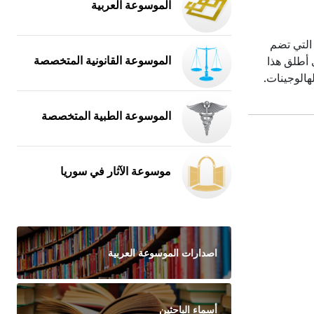
الموسوعة العربية
 عنصر كيميائي، عدده الذري 35 ورمزه Br، وهو العنصر الثالث في فصيلة الهالوجينات (أي الفصيلة VIIA أو الفصيلة 17) التي تضم
الموسوعة القانونية المتخصصة
عنصر المشع الأستاتين. وتعود تسمية هذه المجموعة إلى العالم شفايغرJ.S.C. Schweigger الذي أطلق هذا
يعها وهي الهالوجينات.
الموسوعة الطبية المتخصصة
موسوعة الآثار في سوريا
اصدارات الموسوعة العربية
أسماء الباحثين