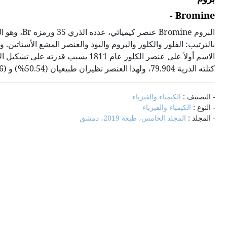
Bromine -
كتلته الذرية 79.904، ولهذا العنصر نظيران طبيعيان (50.54%) و (49.46%)، وله أيضاً ثمانية نظائر أخرى ولكنها اصطناعية.
- التصنيف :
الكيمياء والفيزياء
- النوع :
الكيمياء والفيزياء
- المجلد :
المجلد الخامس، طبعة 2019، دمشق