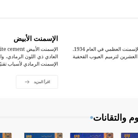
الإسمنت الأبيض
استُخدم البولي ميثيل ميتاكريلات (PMMA)، مادة أساسية في الإسمنت العظمي في العام 1934.
العشرين لترميم العيوب القحفية
العادي ذي اللون الرمادي، وال
الإسمنت الرمادي لأسباب تقنيّ
اقرأ المزيد
م والتقانات