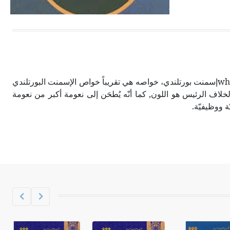
الحجم ويسمى الش
الإسمنت الأبيض white cementإسمنت بورتلندي، خواصه هي تقريباً خواص الإسمنت البورتلندي
خلاف الرئيس هو اللون, كما أنّه يُطحَن إلى نعومة أكبر من نعومة
ة ووظيفيّة.