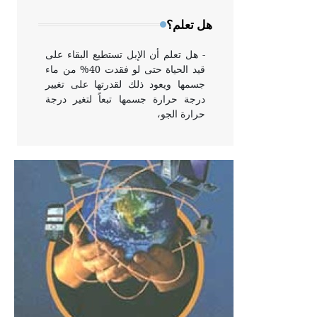
وخاصة في الواجهات
هل تعلم؟
- هل تعلم أن الإبل تستطيع البقاء على
قيد الحياة حتى لو فقدت 40% من ماء
جسمها ويعود ذلك لقدرتها على تغيير
درجة حرارة جسمها تبعاً لتغير درجة
حرارة الجو،
- هل تعلم أن أبقراط كتب في الطب
أربعة مؤلفات هي: الحكم، الأدلة، تنظيم
التغذية، ورسالته في جروح الرأس.
ويعود له الفضل بأنه حرر الطب من
الدين والفلسفة.
- هل تعلم أن المرجان إفراز حيواني
يتكون في البحر ويتركب من مادة
كربونات الكلسيوم، وهو أحمر أو شديد
الحمرة وهو أجود أنواعه، ويمتاز بكبر