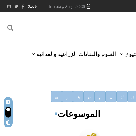
تابعنا:
Thursday, Aug 6, 2026
حيوي
العلوم والتقانات الزراعية والغذائية
ق
ك
ل
م
ن
هـ
و
ي
الموسوعات