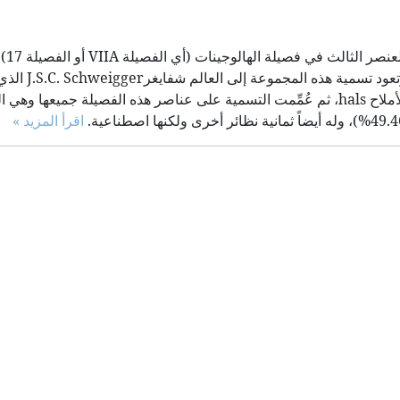
البروم Bromine
بالترتيب: الفلور والكلور والبروم واليود وال
الاسم أولاً على عنصر الكلور عام 1811 بسبب قدرته على تشكيل الأملاح hals، ثم عُمِّمت التسمية على عناصر هذه الفصيلة جم
اقرأ المزيد »