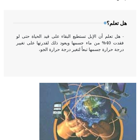
المعمار على بناء مداميكه وخاصة في الواجهات
هل تعلم؟
- هل تعلم أن الإبل تستطيع البقاء على قيد الحياة حتى لو
فقدت 40% من ماء جسمها ويعود ذلك لقدرتها على تغيير
درجة حرارة جسمها تبعاً لتغير درجة حرارة الجو،
- هل تعلم أن أبقراط كتب في الطب أربعة مؤلفات هي:
الحكم، الأدلة، تنظيم التغذية، ورسالته في جروح الرأس.
ويعود له الفضل بأنه حرر الطب من الدين والفلسفة.
- هل تعلم أن المرجان إفراز حيواني يتكون في البحر ويتركب
من مادة كربونات الكلسيوم، وهو أحمر أو شديد الحمرة وهو