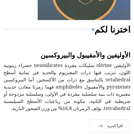
أجود أنواعه، ويمتاز بكبر الحجم ويسمى الش
اخترنا لكم
الأوليفين والأمفيبول والبيروكسين
الأوليفين olivine سليكات مفردة nesosilicates خضراء زيتونية
اللون، تترتب فيها ذرات المغنزيوم والحديد في ثمانية أسطح
octahedral بالتناسق مع ذرات من الأكسجين. أما البيروكسين
pyroxenes والأمفيبول amphiboles فهما زمرتا معادن حديدية
مغنيزية ذات بنية سلسلية مفردة في الأولى، وسلسلية مزدوجة أو
شريطية في الثانية، مكونة من رباعيات الأسطح السيليسية
tetrahedral. تؤلف الزمرتان 16.8% من وزن الصخور النارية.
اقرأ المزيد