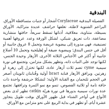
البندقية
الفصيلة البندقية Corylaceae أشجار أو جنبات متساقطة الأوراق.
البراعم الشتوية لاطئة، تغلفها حراشف عديدة متراكبة. الأوراق
بسيطة، متناوبة، معلاقية، أذناتها تسقط سريعاً، حافتها منشارية
مضاعفة، ذات تعريق شبكي، لشكل الورقة وعدد عروقها أهمية
تصنيفية، فهي مدورة إلى بيضوية عريضة وتحمل 8 عروق جانبية أو
أقل في جنس البندق؛ وبيضوية ضيقة أو إهليلجية وتحمل 10 أضلاع
جانبية أو أكثر في الأجناس الثلاثة الأخرى. الأزهار وحيدة الجنس،
لكنها توجد على النبات ذاته، وتظهر بشكل متزامن، وتجتمع في نورة
سيمية cyme تضم ثلاث أزهار عادة، لكنها تختزل إلى زهرة أو
زهرتين. ويرافق الأزهار قنابة bract أولية وقُنابتان ثانويتان أصغر
في الحجم تلتحمان مع القنابة الأولية؛ لتشكلا حرشفة واحدة ذات
حافة تامة أو ثلاثية الفصوص، تنمو مع نمو الثمرة وترافقها. تجتمع
عدة نورات سيمية بدورها في نورة هريّة catkin تظهر لدى بعض
الأنواع في أواخر الشتاء قبل ظهور الأوراق بوقت طويل يتجاوز
عشرة أيام، أو تظهر في بداية الربيع على نحو متزامن مع الأوراق.