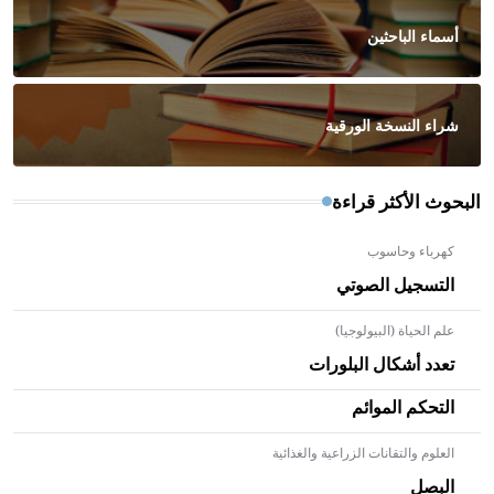
أسماء الباحثين
شراء النسخة الورقية
البحوث الأكثر قراءة
كهرباء وحاسوب
التسجيل الصوتي
علم الحياة (البيولوجيا)
تعدد أشكال البلورات
التحكم الموائم
العلوم والتقانات الزراعية والغذائية
- هل تعلم أن الأبلق نوع من الفنون الهندسية التي ارتبطت
بالعمارة الإسلامية في بلاد الشام ومصر خاصة، حيث يحرص
البصل