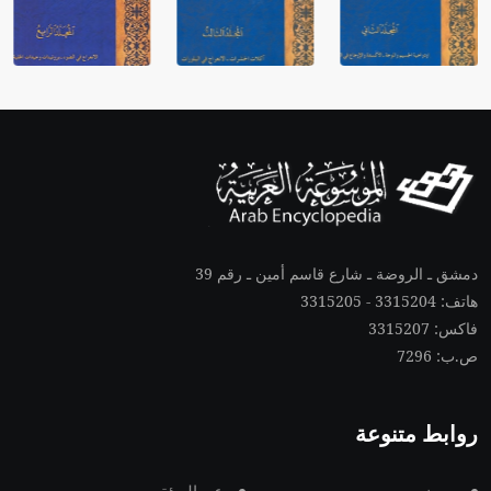
دمشق ـ الروضة ـ شارع قاسم أمين ـ رقم 39
هاتف: 3315204 - 3315205
فاكس: 3315207
ص.ب: 7296
روابط متنوعة