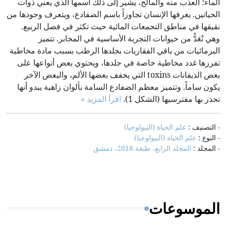
الماء؛ العذب منه والمالح، يشير إلى ذلك اسمها الذي يعني ذوات
الحياتين. يعرفها الإنسان تجاوزاً باسم الضفادع، ويتعرف وجودها من
نقيقها في مناطق التجمعات المائية حيث تكثر في فصل الربيع.
وهي تُعَدُّ من حيوانات التجربة الأساسية في المخابر. تتميز
البرمائيات من باقي الفقاريات بجلدها الرطب بسبب مادة مخاطية
تفرزها غدد مخاطية خاصة في جلدها، ويحتوي بعض أنواعها على
بعض الذيفانات toxins التي يخفف بعضها الألم، والبعض الآخر
يكون ساماً. وتتميز معظم الضفادع السامة بألوان زاهية يبدو أنها
تحذر بها مفترسيها (الشكل 1).
اقرأ المزيد »
- التصنيف :
علم الحياة (البيولوجيا)
- النوع :
علم الحياة (البيولوجيا)
- المجلد :
المجلد الرابع، طبعة 2018، دمشق
الموسوعات