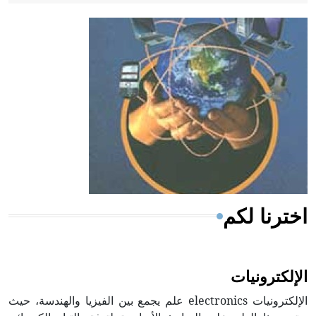
- هل تعلم أن أبقراط كتب في الطب أربعة مؤلفات هي:
الحكم، الأدلة، تنظيم التغذية، ورسالته في جروح الرأس.
ويعود له الفضل بأنه حرر الطب من الدين والفلسفة.
- هل تعلم أن المرجان إفراز حيواني يتكون في البحر ويتركب
من مادة كربونات الكلسيوم، وهو أحمر أو شديد الحمرة وهو
أجود أنواعه، ويمتاز بكبر الحجم ويسمى الش
اخترنا لكم
الإلكترونيات
الإلكترونيات electronics علم يجمع بين الفيزيا والهندسة، حيث