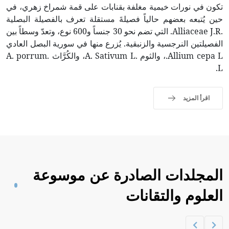
تكون في نورات خيمية مغلفة بقنابات على قمة شمراخ زهري، في
حين يُتبعه بعضهم حالياً فصيلةَ مستقلة تعرف بالفصيلة البصلية
.Alliaceae J.R. التي تضم نحو 30 جنساً و600 نوع، وتعدّ وسطاً بين
الفصيلتين النرجسية والزنبقية. يُزرع منها في سورية البصل العادي
Allium cepa L.، والثوم .A. Sativum L، والكُرَّاث .A. porrum
L.
اقرأ المزيد
المجلدات الصادرة عن موسوعة
العلوم والتقانات