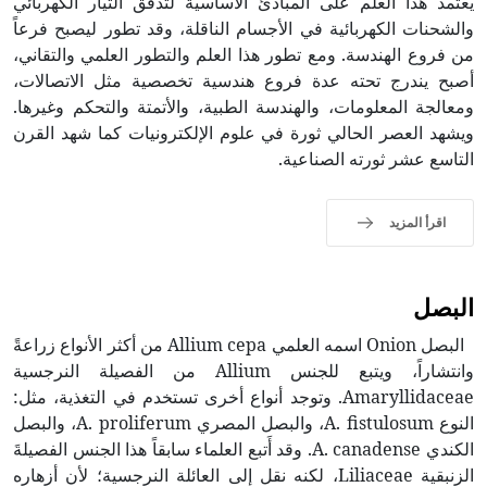
يعتمد هذا العلم على المبادئ الأساسية لتدفق التيار الكهربائي
والشحنات الكهربائية في الأجسام الناقلة، وقد تطور ليصبح فرعاً
من فروع الهندسة. ومع تطور هذا العلم والتطور العلمي والتقاني،
أصبح يندرج تحته عدة فروع هندسية تخصصية مثل الاتصالات،
ومعالجة المعلومات، والهندسة الطبية، والأتمتة والتحكم وغيرها.
ويشهد العصر الحالي ثورة في علوم الإلكترونيات كما شهد القرن
التاسع عشر ثورته الصناعية.
اقرأ المزيد
البصل
البصل Onion اسمه العلمي Allium cepa من أكثر الأنواع زراعةً
وانتشاراً، ويتبع للجنس Allium من الفصيلة النرجسية
Amaryllidaceae. وتوجد أنواع أخرى تستخدم في التغذية، مثل:
النوع A. fistulosum، والبصل المصري A. proliferum، والبصل
الكندي A. canadense. وقد أَتبع العلماء سابقاً هذا الجنس الفصيلةَ
الزنبقية Liliaceae، لكنه نقل إلى العائلة النرجسية؛ لأن أزهاره