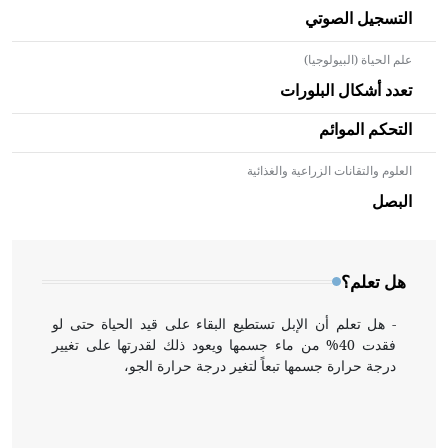
التسجيل الصوتي
علم الحياة (البيولوجيا)
تعدد أشكال البلورات
التحكم الموائم
العلوم والتقانات الزراعية والغذائية
- هل تعلم أن الأبلق نوع من الفنون الهندسية التي ارتبطت
بالعمارة الإسلامية في بلاد الشام ومصر خاصة، حيث يحرص
البصل
المعمار على بناء مداميكه وخاصة في الواجهات
هل تعلم؟
- هل تعلم أن الإبل تستطيع البقاء على قيد الحياة حتى لو
فقدت 40% من ماء جسمها ويعود ذلك لقدرتها على تغيير
درجة حرارة جسمها تبعاً لتغير درجة حرارة الجو،