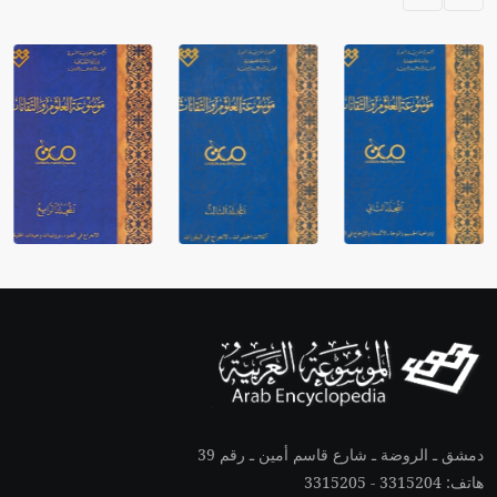
دمشق ـ الروضة ـ شارع قاسم أمين ـ رقم 39
هاتف: 3315204 - 3315205