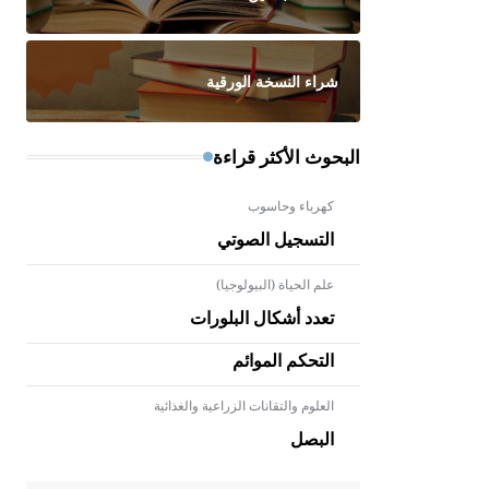
شراء النسخة الورقية
البحوث الأكثر قراءة
كهرباء وحاسوب
التسجيل الصوتي
علم الحياة (البيولوجيا)
تعدد أشكال البلورات
التحكم الموائم
العلوم والتقانات الزراعية والغذائية
- هل تعلم أن الأبلق نوع من الفنون
الهندسية التي ارتبطت بالعمارة
البصل
الإسلامية في بلاد الشام ومصر خاصة،
حيث يحرص المعمار على بناء مداميكه