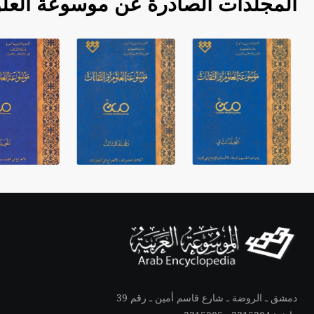
المجلدات الصادرة عن موسوعة العلو
دمشق ـ الروضة ـ شارع قاسم أمين ـ رقم 39