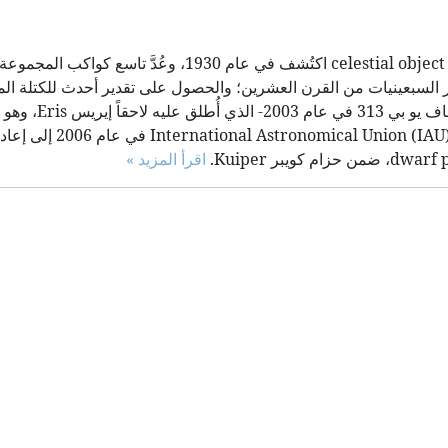
بلوتو Pluto (عدّ سابقاً كوكباً صغيراً رمزه 134340) جسم سماوي celestial object اكتُشف في عام 1930، 
اكتشاف أكبر سواتله (شارون Charon) في أواخر السبعينيات من القرن العشرين؛ والحصول على تقدير أحدث للكتل
الصغيرة جداً لبلوتو وشارون التي تقل عن كتلة قم
المجموعة الشمسية يفوق بلوتو حجماً- دفع بالاتحاد الفل
اقرأ المزيد »