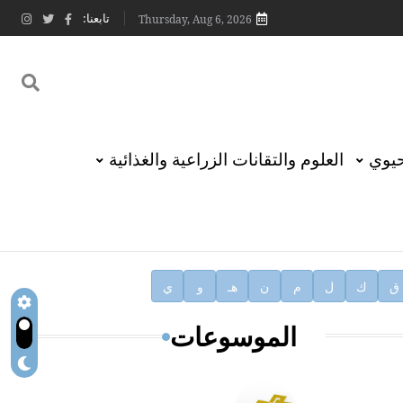
تابعنا:
Thursday, Aug 6, 2026
حيوي
العلوم والتقانات الزراعية والغذائية
ق
ك
ل
م
ن
هـ
و
ي
الموسوعات