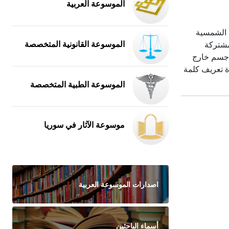
الموسوعة العربية
وعُدَّ تاسع كواكب المجموعة الشمسية
الموسوعة القانونية المتخصصة
ة المشتركة
ر الأرض؛ ثم اكتشاف يو بي 313 في عام 2003- الذي أُطلق عليه لاحقاً إيريس Eris، وهو جسم خارج
كي العالمي International Astronomical Union (IAU) في عام 2006 إلى إعادة تعريف كلمة
الموسوعة الطبية المتخصصة
موسوعة الآثار في سوريا
اصدارات الموسوعة العربية
أسماء الباحثين