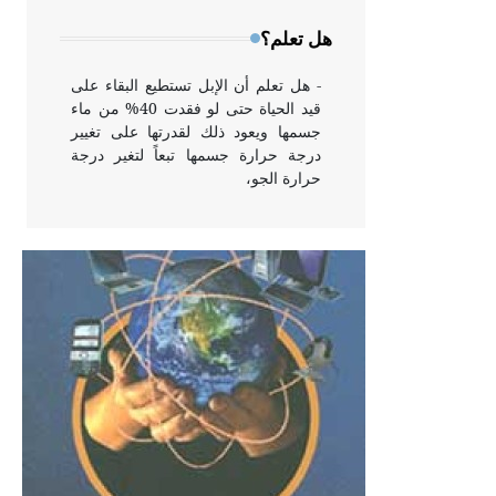
وخاصة في الواجهات
هل تعلم؟
- هل تعلم أن الإبل تستطيع البقاء على
قيد الحياة حتى لو فقدت 40% من ماء
جسمها ويعود ذلك لقدرتها على تغيير
درجة حرارة جسمها تبعاً لتغير درجة
حرارة الجو،
- هل تعلم أن أبقراط كتب في الطب
أربعة مؤلفات هي: الحكم، الأدلة، تنظيم
التغذية، ورسالته في جروح الرأس.
ويعود له الفضل بأنه حرر الطب من
الدين والفلسفة.
- هل تعلم أن المرجان إفراز حيواني
يتكون في البحر ويتركب من مادة
كربونات الكلسيوم، وهو أحمر أو شديد
الحمرة وهو أجود أنواعه، ويمتاز بكبر