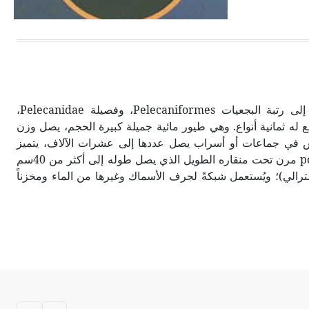
الحجم ويسمى الش
البجع pelican طيور تنتمي إلى رتبة البجعيات Pelecaniformes، وفصيلة Pelecanidae،
Peleca الذي يتبع له ثمانية أنواع. وهي طيور مائية جميلة كبيرة الحجم، يصل وزن
 إلى 15 كغ، تعيش في جماعات أو أسراب يصل عددها إلى عشرات الآلاف، يتميز
الواحد منها بوجود جيب pouch مرن تحت منقاره الطويل الذي يصل طوله إلى أكثر من 40سم
سترالي)؛ ويُستعمل شبكةً لجرف الأسماك وغيرها من الماء ومخزناً