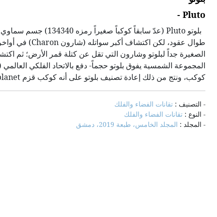
Pluto -
طوال عقود، لكن 
كوكب، ونتج من ذلك إعادة تصنيف بلوتو على أنه كوكب قزم dwarf planet، ضمن حزام كويبر Kuiper.
- التصنيف :
تقانات الفضاء والفلك
- النوع :
تقانات الفضاء والفلك
- المجلد :
المجلد الخامس، طبعة 2019، دمشق