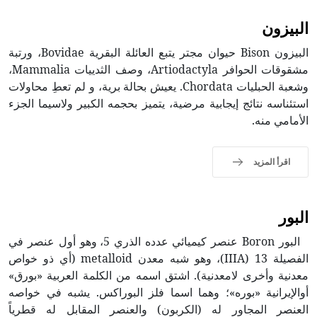
البيزون
البيزون Bison حيوان مجتر يتبع العائلة البقرية Bovidae، ورتبة
مشقوقات الحوافر Artiodactyla، وصف الثدييات Mammalia،
وشعبة الحبليات Chordata. يعيش بحالة برية، و لم تعطِ محاولات
استئناسه نتائج إيجابية مرضية، يتميز بحجمه الكبير ولاسيما الجزء
الأمامي منه.
اقرأ المزيد
البور
البور Boron عنصر كيميائي عدده الذري 5، وهو أول عنصر في
الفصيلة 13 (IIIA)، وهو شبه معدن metalloid (أي ذو خواص
معدنية وأخرى لامعدنية). اشتق اسمه من الكلمة العربية «بورق»
أوالإيرانية «بوره»؛ وهما اسما فلز البوراكس. يشبه في خواصه
العنصر المجاور له (الكربون) والعنصر المقابل له قطرياً