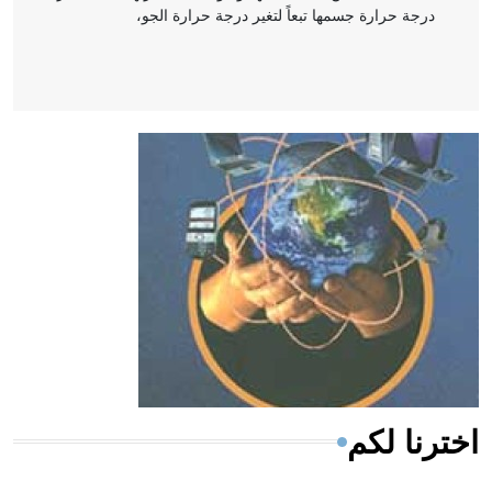
درجة حرارة جسمها تبعاً لتغير درجة حرارة الجو،
- هل تعلم أن أبقراط كتب في الطب أربعة مؤلفات هي:
الحكم، الأدلة، تنظيم التغذية، ورسالته في جروح الرأس.
ويعود له الفضل بأنه حرر الطب من الدين والفلسفة.
- هل تعلم أن المرجان إفراز حيواني يتكون في البحر ويتركب
من مادة كربونات الكلسيوم، وهو أحمر أو شديد الحمرة وهو
أجود أنواعه، ويمتاز بكبر الحجم ويسمى الش
اخترنا لكم