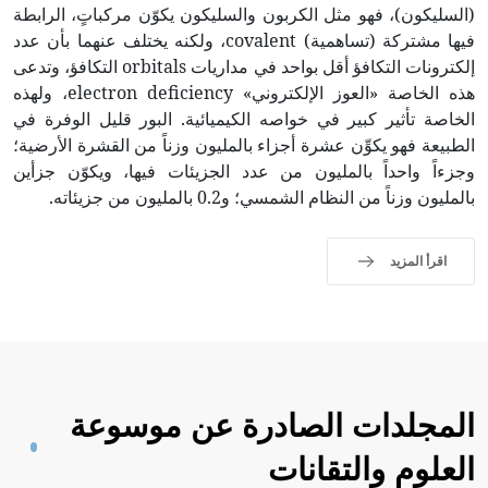
(السليكون)، فهو مثل الكربون والسليكون يكوّن مركباتٍ، الرابطة
فيها مشتركة (تساهمية) covalent، ولكنه يختلف عنهما بأن عدد
إلكترونات التكافؤ أقل بواحد في مداريات orbitals التكافؤ، وتدعى
هذه الخاصة «العوز الإلكتروني» electron deficiency، ولهذه
الخاصة تأثير كبير في خواصه الكيميائية. البور قليل الوفرة في
الطبيعة فهو يكوِّن عشرة أجزاء بالمليون وزناً من القشرة الأرضية؛
وجزءاً واحداً بالمليون من عدد الجزيئات فيها، ويكوّن جزأين
بالمليون وزناً من النظام الشمسي؛ و0.2 بالمليون من جزيئاته.
اقرأ المزيد
المجلدات الصادرة عن موسوعة
العلوم والتقانات