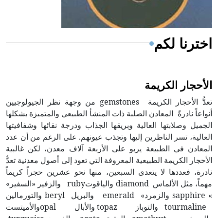
أجود أنواعه، ويمتاز بكبر الحجم ويسمى الش
اخترنا لكم
الأحجار الكريمة
تعدُّ الأحجار الكريمة gemstones من وجهة نظر الجيولوجيين
أنواعاً نادرةً المعادن الصلبة ذات المنشأ الطبيعي والمتميزة بشكلها
الجميل وصلابتها العالية وبريقها الجذاب ودرجة نقائها وشفافيتها
العالية، تسر الناظرين إليها وتجذب عيونهم. على الرغم من أن عدد
المعادن في الطبيعة يربو على الأربعة آلاف معدن، لكن غالبية
الأحجار الكريمة الطبيعية المعروفة التي تعود إلى أصول معدنية تعدُّ
نادرة، فعددها لا يتعدى السبعين، منها نحو عشرين حجراً كريماً
مهماً، مثل الألماس diamond والياقوتruby والزفير «السفير»
» sapphire والزمرد» emerald والبريل beryl والتورمالين
tourmaline والتوباز topaz والأبال opalوالأميتست