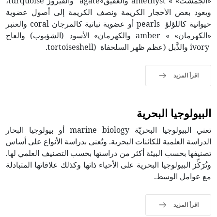
«الجمشت» » amethyst والعقيق»agate والفيروز turquoise،
ويعود بعض الأحجار الكريمة ونصف الكريمة إلى أصول عضوية
حيوانية كاللؤلؤ pearls أو عضوية نباتية كالمرجان coral والعنبر
«الكهرمان» » amber والكهرمان» الأسود (الشؤبوب) والعاج
ivory والذَّبل (عظم ظهر السلحفاة (tortoiseshell.
اقرأ المزيد
البيولوجيا البحرية
تعني البيولوجيا البحريّة marine biology أو بيولوجيا البحار
الدراسة العلمية للكائنات البحرية. وتُعنى بدراسة الأنواع على أساس
تصنيفها بحسب البيئة أكثر من دراستها بحسب التصنيف العلمي لها.
وتُرَكِّز البيولوجيا البحرية على الأحياء ذاتها وكذلك علاقاتها المتبادلة
مع عوامل الوسط.
اقرأ المزيد