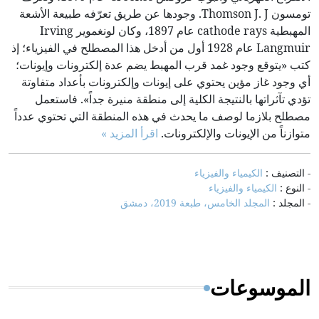
تومسون Thomson J. J. وجودها عن طريق تعرّفه طبيعة الأشعة
المهبطية cathode rays عام 1897، وكان لونغموير Irving
Langmuir عام 1928 أول من أدخل هذا المصطلح في الفيزياء؛ إذ
كتب «يتوقع وجود غمد قرب المهبط يضم عدة إلكترونات وإيونات؛
أي وجود غاز مؤين يحتوي على إيونات وإلكترونات بأعداد متفاوتة
تؤدي تآثراتها بالنتيجة الكلية إلى منطقة منيرة جداً». فاستعمل
مصطلح بلازما لوصف ما يحدث في هذه المنطقة التي تحتوي عدداً
متوازناً من الإيونات والإلكترونات.
اقرأ المزيد »
- التصنيف :
الكيمياء والفيزياء
- النوع :
الكيمياء والفيزياء
- المجلد :
المجلد الخامس، طبعة 2019، دمشق
الموسوعات