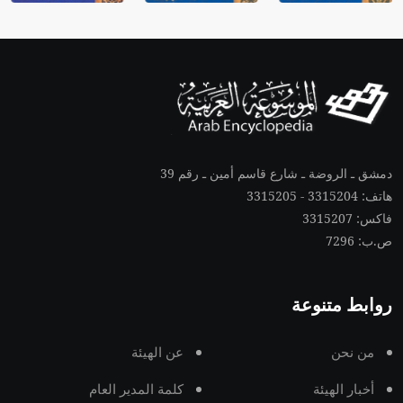
دمشق ـ الروضة ـ شارع قاسم أمين ـ رقم 39
هاتف: 3315204 - 3315205
فاكس: 3315207
ص.ب: 7296
روابط متنوعة
من نحن
عن الهيئة
أخبار الهيئة
كلمة المدير العام