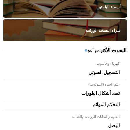
أسماء الباحثين
شراء النسخة الورقية
البحوث الأكثر قراءة
كهرباء وحاسوب
التسجيل الصوتي
علم الحياة (البيولوجيا)
تعدد أشكال البلورات
التحكم الموائم
العلوم والتقانات الزراعية والغذائية
- هل تعلم أن الأبلق نوع من الفنون الهندسية التي ارتبطت
بالعمارة الإسلامية في بلاد الشام ومصر خاصة، حيث يحرص
البصل
المعمار على بناء مداميكه وخاصة في الواجهات