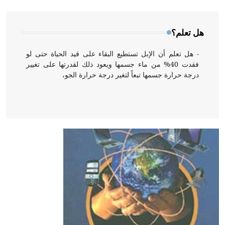
هل تعلم؟
- هل تعلم أن الإبل تستطيع البقاء على قيد الحياة حتى لو
فقدت 40% من ماء جسمها ويعود ذلك لقدرتها على تغيير
درجة حرارة جسمها تبعاً لتغير درجة حرارة الجو،
- هل تعلم أن أبقراط كتب في الطب أربعة مؤلفات هي:
الحكم، الأدلة، تنظيم التغذية، ورسالته في جروح الرأس.
ويعود له الفضل بأنه حرر الطب من الدين والفلسفة.
- هل تعلم أن المرجان إفراز حيواني يتكون في البحر ويتركب
من مادة كربونات الكلسيوم، وهو أحمر أو شديد الحمرة وهو