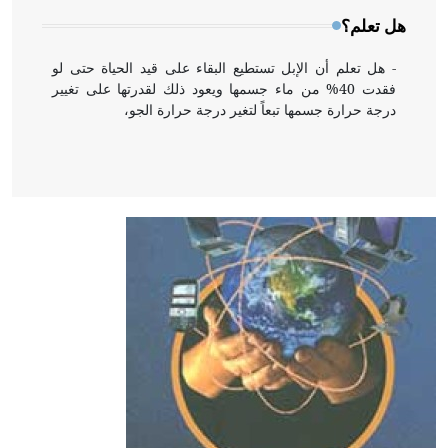
هل تعلم؟
- هل تعلم أن الإبل تستطيع البقاء على قيد الحياة حتى لو
فقدت 40% من ماء جسمها ويعود ذلك لقدرتها على تغيير
درجة حرارة جسمها تبعاً لتغير درجة حرارة الجو،
- هل تعلم أن أبقراط كتب في الطب أربعة مؤلفات هي:
الحكم، الأدلة، تنظيم التغذية، ورسالته في جروح الرأس.
ويعود له الفضل بأنه حرر الطب من الدين والفلسفة.
- هل تعلم أن المرجان إفراز حيواني يتكون في البحر ويتركب
من مادة كربونات الكلسيوم، وهو أحمر أو شديد الحمرة وهو
أجود أنواعه، ويمتاز بكبر الحجم ويسمى الش