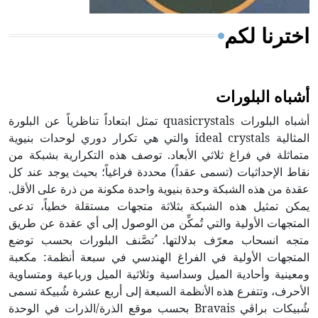
اخترنا لكم
أشباه البلورات
أشباه البلورات quasicrystals تمثل ابتعاداً تناظرياً عن البلورة
المثالية ideal crystals والتي هي تكرار دوري لوحدات بنيوية
متماثلة في فراغ ثلاثي الأبعاد. توصف هذه التكرارية بشبكة من
نقاط الإحداثيات (تسمى عقداً) محددة فراغياً؛ بحيث يوجد عند كل
عقدة من هذه الشبكة وحدة بنيوية واحدة مكونة من ذرة على الأقل.
يمكن تمثيل هذه الشبكة بثلاثة متجهات مستقلة خطياً، تدعى
المتجهات الأولية والتي تُمكِّن من الوصول إلى أي عقدة عن طريق
متجه انسحاب معرّف بدلالتها. ُتصَّنف البلورات بحسب توضع
المتجهات الأولية في الفراغ الهندسي في سبعة أنظمة: مكعبة
ومعينية وأحادية الميل وسداسية وثلاثية الميل ورباعية ومتساوية
الأحرف، وتتفرع هذه الأنظمة السبعة إلى أربع عشرة شُبيكة تسمى
شُبيكات براڤي Bravais بحسب موقع الذرة/الذرات في الوحدة