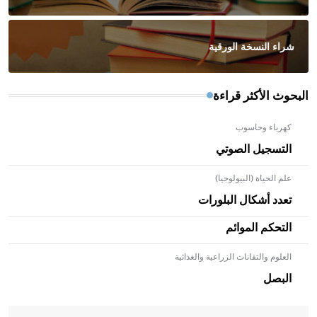
شراء النسخة الورقية
البحوث الأكثر قراءة
كهرباء وحاسوب
التسجيل الصوتي
علم الحياة (البيولوجيا)
تعدد أشكال البلورات
التحكم الموائم
العلوم والتقانات الزراعية والغذائية
- هل تعلم أن الأبلق نوع من الفنون الهندسية التي ارتبطت
بالعمارة الإسلامية في بلاد الشام ومصر خاصة، حيث يحرص
البصل
المعمار على بناء مداميكه وخاصة في الواجهات