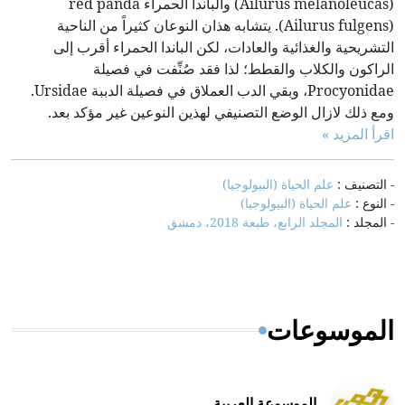
(Ailurus melanoleucas) والباندا الحمراء red panda
(Ailurus fulgens). يتشابه هذان النوعان كثيراً من الناحية
التشريحية والغذائية والعادات، لكن الباندا الحمراء أقرب إلى
الراكون والكلاب والقطط؛ لذا فقد صُنِّفت في فصيلة
Procyonidae، وبقي الدب العملاق في فصيلة الدببة Ursidae.
ومع ذلك لازال الوضع التصنيفي لهذين النوعين غير مؤكد بعد.
اقرأ المزيد »
- التصنيف :
علم الحياة (البيولوجيا)
- النوع :
علم الحياة (البيولوجيا)
- المجلد :
المجلد الرابع، طبعة 2018، دمشق
الموسوعات
الموسوعة العربية