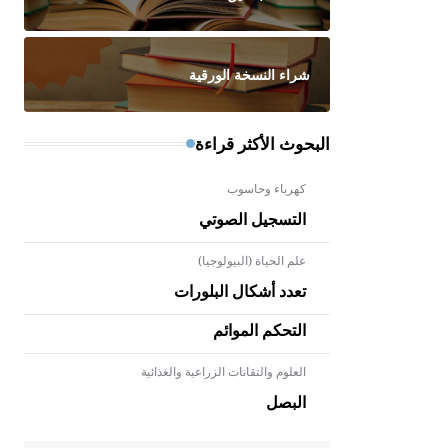
شراء النسخة الورقية
البحوث الأكثر قراءة
كهرباء وحاسوب
التسجيل الصوتي
علم الحياة (البيولوجيا)
تعدد أشكال البلورات
التحكم الموائم
العلوم والتقانات الزراعية والغذائية
- هل تعلم أن الأبلق نوع من الفنون
الهندسية التي ارتبطت بالعمارة
البصل
الإسلامية في بلاد الشام ومصر خاصة،
حيث يحرص المعمار على بناء مداميكه