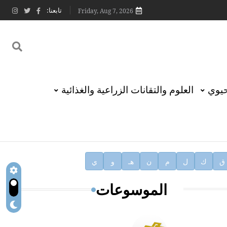
تابعنا:
Friday, Aug 7, 2026
حيوي
العلوم والتقانات الزراعية والغذائية
ق
ك
ل
م
ن
هـ
و
ي
الموسوعات