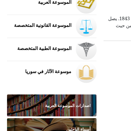
الموسوعة العربية
الإربيوم Erbium عنصر كيميائي من زمرة اللانتانات، له الرمز Er والعدد الذري 68. اكتشفه الكيميائي السويدي موزاندر Mosander عام 1843. يصل
الموسوعة القانونية المتخصصة
أربعين من حيث
الموسوعة الطبية المتخصصة
موسوعة الآثار في سوريا
اصدارات الموسوعة العربية
أسماء الباحثين