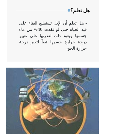
وخاصة في الواجهات
هل تعلم؟
- هل تعلم أن الإبل تستطيع البقاء على
قيد الحياة حتى لو فقدت 40% من ماء
جسمها ويعود ذلك لقدرتها على تغيير
درجة حرارة جسمها تبعاً لتغير درجة
حرارة الجو،
- هل تعلم أن أبقراط كتب في الطب
أربعة مؤلفات هي: الحكم، الأدلة، تنظيم
التغذية، ورسالته في جروح الرأس.
ويعود له الفضل بأنه حرر الطب من
الدين والفلسفة.
- هل تعلم أن المرجان إفراز حيواني
يتكون في البحر ويتركب من مادة
كربونات الكلسيوم، وهو أحمر أو شديد
الحمرة وهو أجود أنواعه، ويمتاز بكبر