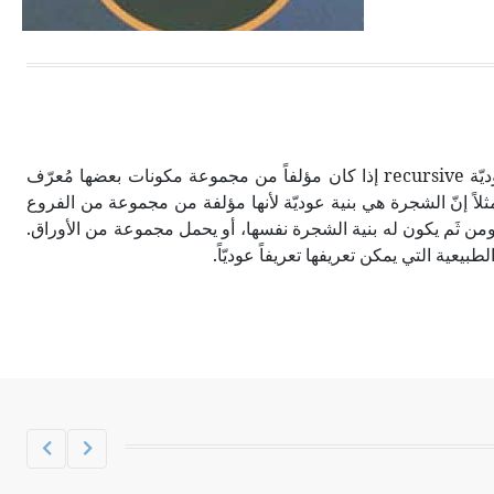
الحجم ويسمى الش
يقال عن شيء إنه ذو بنية عوديّة recursive إذا كان مؤلفاً من مجموعة مكونات بعضها مُعرّف
اً إنّ الشجرة هي بنية عوديّة لأنها مؤلفة من مجموعة من الفروع
 ومن ثَم يكون له بنية الشجرة نفسها، أو يحمل مجموعة من الأوراق.