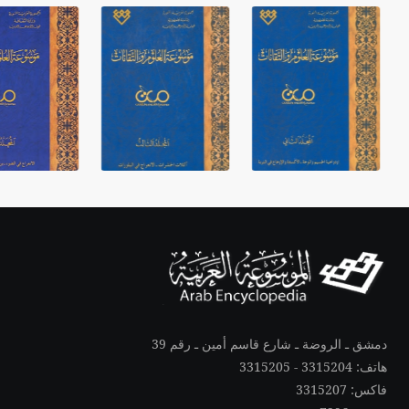
دمشق ـ الروضة ـ شارع قاسم أمين ـ رقم 39
هاتف: 3315204 - 3315205
فاكس: 3315207