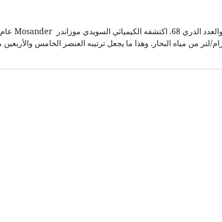
لقشرة الأرضية إلى 2.8 مليغرام/كيلو غرام و 0.9 نانو غرام/لتر من مياه البحار. وهذا ما يجعل ترتيبه العنصر الخامس وال