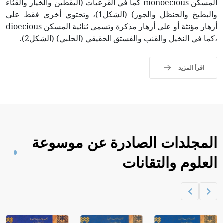
المسكن monoecious كما في القرعيات (اليقطين والخيار والقثاء
والبطيخ والحنظل والجوز) (الشكل1)، وتحتوي أخرى فقط على
أزهار مؤنثة أو على أزهار مذكرة وتسمى ثنائية المسكن dioecious
،كما في النخيل والقنب والفستق الحقيقي (الحلبي) (الشكل2).
اقرأ المزيد
المجلدات الصادرة عن موسوعة
العلوم والتقانات