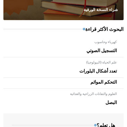
شراء النسخة الورقية
البحوث الأكثر قراءة
كهرباء وحاسوب
التسجيل الصوتي
علم الحياة (البيولوجيا)
تعدد أشكال البلورات
التحكم الموائم
العلوم والتقانات الزراعية والغذائية
- هل تعلم أن الأبلق نوع من الفنون الهندسية التي ارتبطت
بالعمارة الإسلامية في بلاد الشام ومصر خاصة، حيث يحرص
البصل
المعمار على بناء مداميكه وخاصة في الواجهات
هل تعلم؟