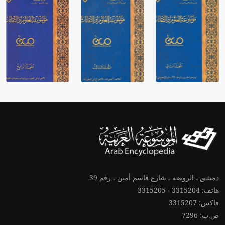
دمشق ـ الروضة ـ شارع قاسم أمين ـ رقم 39
هاتف: 3315204 - 3315205
فاكس: 3315207
ص.ب: 7296