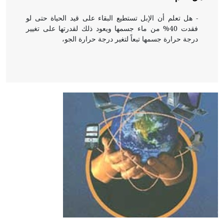
- هل تعلم أن الإبل تستطيع البقاء على قيد الحياة حتى لو
فقدت 40% من ماء جسمها ويعود ذلك لقدرتها على تغيير
درجة حرارة جسمها تبعاً لتغير درجة حرارة الجو،
- هل تعلم أن أبقراط كتب في الطب أربعة مؤلفات هي:
الحكم، الأدلة، تنظيم التغذية، ورسالته في جروح الرأس.
ويعود له الفضل بأنه حرر الطب من الدين والفلسفة.
- هل تعلم أن المرجان إفراز حيواني يتكون في البحر ويتركب
من مادة كربونات الكلسيوم، وهو أحمر أو شديد الحمرة وهو
أجود أنواعه، ويمتاز بكبر الحجم ويسمى الش