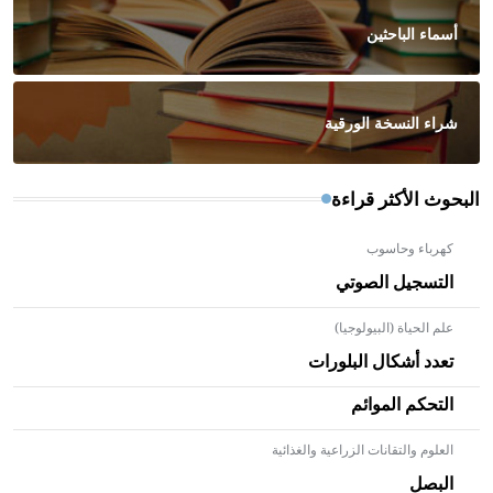
أسماء الباحثين
شراء النسخة الورقية
البحوث الأكثر قراءة
كهرباء وحاسوب
التسجيل الصوتي
علم الحياة (البيولوجيا)
تعدد أشكال البلورات
التحكم الموائم
العلوم والتقانات الزراعية والغذائية
- هل تعلم أن الأبلق نوع من الفنون الهندسية التي ارتبطت
بالعمارة الإسلامية في بلاد الشام ومصر خاصة، حيث يحرص
البصل