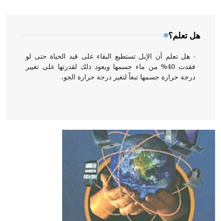
المعمار على بناء مداميكه وخاصة في الواجهات
هل تعلم؟
- هل تعلم أن الإبل تستطيع البقاء على قيد الحياة حتى لو
فقدت 40% من ماء جسمها ويعود ذلك لقدرتها على تغيير
درجة حرارة جسمها تبعاً لتغير درجة حرارة الجو،
- هل تعلم أن أبقراط كتب في الطب أربعة مؤلفات هي:
الحكم، الأدلة، تنظيم التغذية، ورسالته في جروح الرأس.
ويعود له الفضل بأنه حرر الطب من الدين والفلسفة.
- هل تعلم أن المرجان إفراز حيواني يتكون في البحر ويتركب
من مادة كربونات الكلسيوم، وهو أحمر أو شديد الحمرة وهو