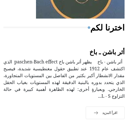
أجود أنواعه، ويمتاز بكبر الحجم ويسمى الش
اخترنا لكم
أثر باشن ـ باخ
أثر باشن - باخ يظهر أثر باشن باخ paschen-Bach effect الذي
اكتشف عام 1912 عند تطبيق حقول مغنطيسية شديدة، فيصبح
مقدار الانشطار أكبر بكثير من الفاصل بين المستويات المتجاورة،
الذي يتحدد بدوره بالبنية الدقيقة لهذه المستويات بغياب الحقل
الخارجي. وبعبارةٍ أخرى: لهذه الظاهرة أهمية كبيرة في حالة
التزاوج L - S...
اقرأ المزيد