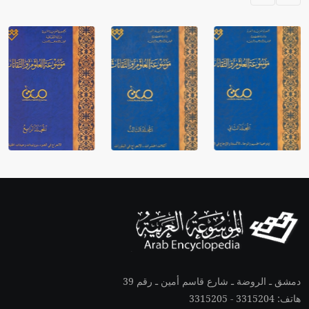
دمشق ـ الروضة ـ شارع قاسم أمين ـ رقم 39
هاتف: 3315204 - 3315205