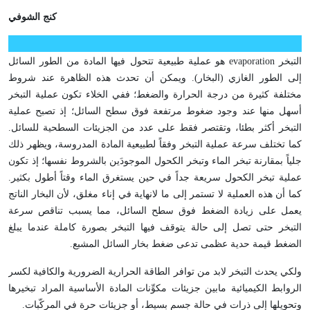
كنج الشوفي
التبخر evaporation هو عملية طبيعية تتحول فيها المادة من الطور السائل
إلى الطور الغازي (البخار). ويمكن أن تحدث هذه الظاهرة عند شروط
مختلفة كثيرة من درجة الحرارة والضغط؛ ففي الخلاء تكون عملية التبخر
أسهل منها عند وجود ضغوط مرتفعة فوق سطح السائل؛ إذ تصبح عملية
التبخر أكثر بطئا، وتقتصر فقط على عدد من الجزيئات السطحية للسائل.
كما تختلف سرعة عملية التبخر وفقاً لطبيعية المادة المدروسة، ويظهر ذلك
جلياً بمقارنة تبخر الماء وتبخر الكحول الموجودَين بالشروط نفسها؛ إذ تكون
عملية تبخر الكحول سريعة جداً في حين يستغرق الماء وقتاً أطول بكثير.
كما أن هذه العملية لا تستمر إلى ما لانهاية في إناء مغلق، لأن البخار الناتج
يعمل على زيادة الضغط فوق سطح السائل، مما يسبب تناقص سرعة
التبخر حتى تصل إلى حالة يتوقف فيها التبخر بصورة كاملة عندما يبلغ
الضغط قيمة حدية عظمى تدعى ضغط بخار السائل المشبع.
ولكي يحدث التبخر لابد من توافر الطاقة الحرارية الضرورية والكافية لكسر
الروابط الكيميائية مابين جزيئات مكوِّنات المادة الأساسية المراد تبخيرها
وتحويلها إلى ذرات في حالة جسم بسيط، أو جزيئات حرة في المركّبات.