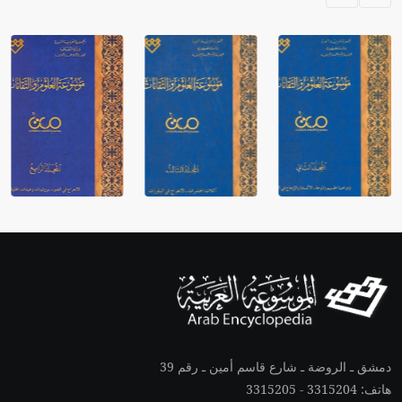
دمشق ـ الروضة ـ شارع قاسم أمين ـ رقم 39
هاتف: 3315204 - 3315205