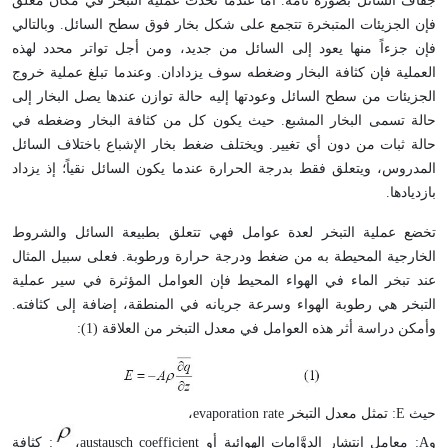
جفاف السائل بصورة تامة. أما عندما تحدث عملية التبخر في مكان مغلق
فإن الجزيئات المتبخرة تتجمع على شكل بخار فوق سطح السائل. وبالتالي
فإن جزءاً منها يعود إلى السائل من جديد، ومن أجل تواتر محدد لهذه
العملية فإن كثافة البخار وضغطه سوف يزدادان. وعندما تبلغ عملية خروج
الجزيئات من سطح السائل وعودتها إليه حالة توازن عندها يصل البخار إلى
حالة تسمى البخار المشبع. حيث يكون كل من كثافة البخار وضغطه في
حالة ثبات من دون أي تغيير. ويختلف ضغط بخار الإشباع باختلاف السائل
المدروس، ويتعلق فقط بدرجة الحرارة عندما يكون السائل نقياً؛ إذ يزداد
بازديادها.
تخضع عملية التبخر لعدة عوامل فهي تتعلق بطبيعة السائل والشروط
الخارجية المحيطة به من ضغط ودرجة حرارة ورطوبة. فعلى سبيل المثال
عند تبخر الماء في الهواء المحيط فإن العوامل المؤثرة في سير عملية
التبخر هي رطوبة الهواء وسرعة جريانه في المنطقة، إضافة إلى كثافته.
وأمكن دراسة أثر هذه العوامل في معدل التبخر من العلاقة (1):
حيث E: تمثل معدل التبخر evaporation rate،
وA: معامل انتشار الدوَّامات الهوائية أو austausch coefficient،
: كثافة