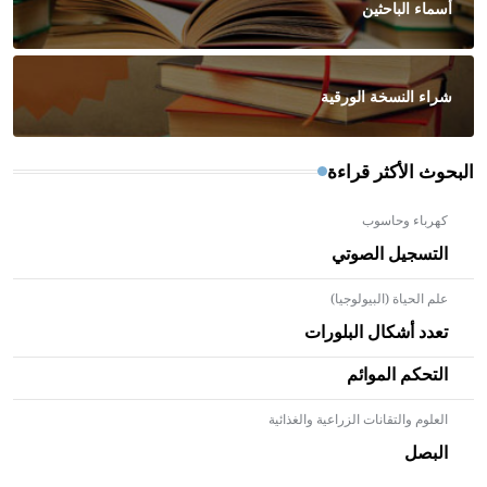
أسماء الباحثين
شراء النسخة الورقية
البحوث الأكثر قراءة
كهرباء وحاسوب
التسجيل الصوتي
علم الحياة (البيولوجيا)
تعدد أشكال البلورات
التحكم الموائم
العلوم والتقانات الزراعية والغذائية
- هل تعلم أن الأبلق نوع من الفنون الهندسية التي ارتبطت
بالعمارة الإسلامية في بلاد الشام ومصر خاصة، حيث يحرص
البصل
المعمار على بناء مداميكه وخاصة في الواجهات