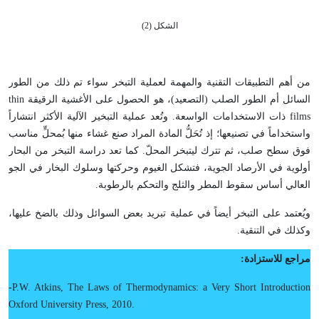
الشكل (2)
من أهم التطبيقات التقنية والمهمة لعملية التبخر سواء تم ذلك من الطور
السائل أم الطور الصلب (التصعيد)، هو الحصول على الأغشية الرقيقة thin
films ذات الاستخدامات الواسعة. وتُعد عملية التبخير الآلية الأكثر انتشاراً
واستخداماً في تصنيعها؛ إذ تُحَلُّ المادة المراد صنع غشاء منها بُمحلٍّ مناسب
فوق سطح صلب، ثم تترك ليتبخر المحلّ. كما تعد دراسة التبخر من البحار
أولوية في الأرصاد الجوية، فتشكل الغيوم وحركتها وسلوك البخار في الجو
العالي أساس سقوط المطر والثلج والتحكم بالرطوبة.
ويُعتمد على التبخر أيضاً في عملية تبريد بعض السوائل وذلك بالضخ عليها،
وكذلك في التنقية.
مراجع للاستزادة:
-P.W. Atkins, The Laws of Thermodynamics: a Very Short Introduction
Oxford University Press, 2010.