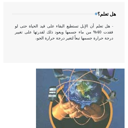
هل تعلم؟
- هل تعلم أن الإبل تستطيع البقاء على قيد الحياة حتى لو
فقدت 40% من ماء جسمها ويعود ذلك لقدرتها على تغيير
درجة حرارة جسمها تبعاً لتغير درجة حرارة الجو،
- هل تعلم أن أبقراط كتب في الطب أربعة مؤلفات هي:
الحكم، الأدلة، تنظيم التغذية، ورسالته في جروح الرأس.
ويعود له الفضل بأنه حرر الطب من الدين والفلسفة.
- هل تعلم أن المرجان إفراز حيواني يتكون في البحر ويتركب
من مادة كربونات الكلسيوم، وهو أحمر أو شديد الحمرة وهو
أجود أنواعه، ويمتاز بكبر الحجم ويسمى الش