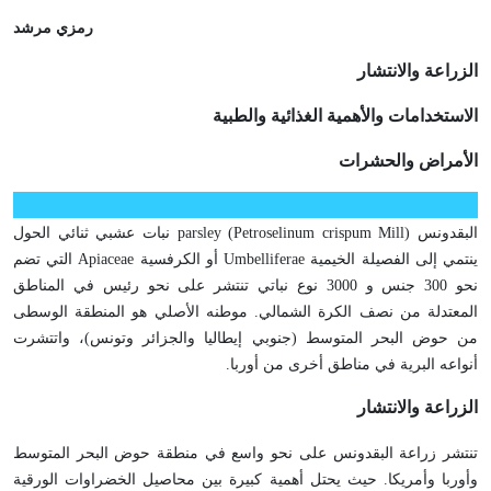
رمزي مرشد
الزراعة والانتشار
الاستخدامات والأهمية الغذائية والطبية
الأمراض والحشرات
البقدونس parsley (Petroselinum crispum Mill) نبات عشبي ثنائي الحول
ينتمي إلى الفصيلة الخيمية Umbelliferae أو الكرفسية Apiaceae التي تضم
نحو 300 جنس و 3000 نوع نباتي تنتشر على نحو رئيس في المناطق
المعتدلة من نصف الكرة الشمالي. موطنه الأصلي هو المنطقة الوسطى
من حوض البحر المتوسط (جنوبي إيطاليا والجزائر وتونس)، واتتشرت
أنواعه البرية في مناطق أخرى من أوربا.
الزراعة والانتشار
تنتشر زراعة البقدونس على نحو واسع في منطقة حوض البحر المتوسط
وأوربا وأمريكا. حيث يحتل أهمية كبيرة بين محاصيل الخضراوات الورقية