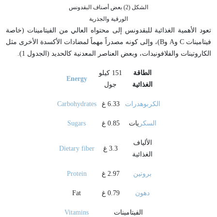
الشكل (2) بعض أصناف البقدونس
الورقية والجذرية
تعود الأهمية الغذائية للبقدونس إلى محتواه العالي من الفيتامينات (خاصة
فيتامينات C وA وB)، وإلى كونه مصدراً مهماً لمضادات الأكسدة الأخرى مثل
الكاروتينات والفلافونيدات، وبعض العناصر المعدنية كالحديد (الجدول 1).
الطاقة
151 كيلو
Energy
الغذائية
جول
الكربوهدرات
6.33 غ
Carbohydrates
السكر
يات
0.85 غ
Sugars
الألياف
3.3 غ
Dietary fiber
الغذائية
بروتين
2.97 غ
Protein
دهون
0.79 غ
Fat
الفيتامينات
Vitamins