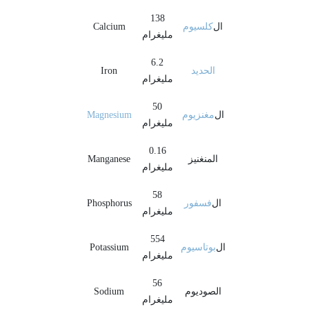
138
ال
كلسيوم
Calcium
مليغرام
6.2
الحديد
Iron
مليغرام
50
ال
مغنزيوم
Magnesium
مليغرام
0.16
المنغنيز
Manganese
مليغرام
58
ال
فسفور
Phosphorus
مليغرام
554
ال
بوتاسيوم
Potassium
مليغرام
56
الصوديوم
Sodium
مليغرام