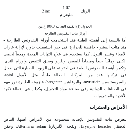
1.07
الزنك
Zinc
مليغرام
الجدول (1) القيمة الغذائية لـ 100 غ من
أوراق نبات البقدونس الطازجة.
أما بالنسبة إلى أهميته الطبية فقد استخدمت أوراق البقدونس الطازجة -
منذ مئات السنين- خافضة للحرارة؛ في حين استعملت بذوره لإزالة غازات
الأمعاء وعسر التبول، كما يستخدم في علاج التهابات المعدة ومذيباً لحصى
الكلى ومليِّناً جيداً ومضاداً للمغص وللربو وضيق التنفس وأورام الثدي.
وتكمن أهمية البقدونس الطبية في احتوائه على الزيوت الطيارة التي يدخل
في تركيبها عدد من المركبات الفعالة طبياً، مثل الأبيول apiol،
والميريستيسين myristicin، والبرغابتين bergapten، فلزيوته الطيارة دور مهم
في الصناعات الدوائية وفي صناعة مواد التجميل، وكذلك في إعطاء نكهة
للأغذية والمشروبات.
الأمراض والحشرات
يتعرض نبات البقدونس للإصابة بمجموعة من الأمراض أهمها: البياض
الدقيقي Erysiphe heraclei، ولفحة الألترناريا Alternaria solani، وعفن