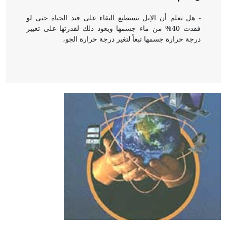
- هل تعلم أن الإبل تستطيع البقاء على قيد الحياة حتى لو
فقدت 40% من ماء جسمها ويعود ذلك لقدرتها على تغيير
درجة حرارة جسمها تبعاً لتغير درجة حرارة الجو،
- هل تعلم أن أبقراط كتب في الطب أربعة مؤلفات هي:
الحكم، الأدلة، تنظيم التغذية، ورسالته في جروح الرأس.
ويعود له الفضل بأنه حرر الطب من الدين والفلسفة.
- هل تعلم أن المرجان إفراز حيواني يتكون في البحر ويتركب
من مادة كربونات الكلسيوم، وهو أحمر أو شديد الحمرة وهو
أجود أنواعه، ويمتاز بكبر الحجم ويسمى الش