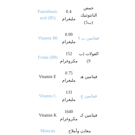
حمض
Pantothenic
0.4
البانتوثنيك
acid (B5)
مليغرام
(ب5)
0.09
فيتامين ب 6
Vitamin B6
مليغرام
الفولات (ب
152
Folate (B9)
9)
مكروغرام
0.75
فيتامين هـ
Vitamin E
مليغرام
133
فيتامين ج
Vitamin C
مليغرام
1640
فيتامين ك
Vitamin K
مكروغرام
معادن وأملاح
Minerals