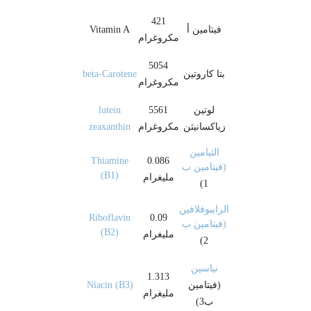
421
فيتامين أ
Vitamin A
مكروغرام
5054
بتا كاروتين
beta-Carotene
مكروغرام
لوتين
5561
lutein
زياكسانيثن
مكروغرام
zeaxanthin
الثيامين
Thiamine
0.086
(فيتامين ب
(B1)
مليغرام
1)
الرايبوفلافين
Riboflavin
0.09
(فيتامين ب
(B2)
مليغرام
2)
نياسين
1.313
(فيتامين
Niacin (B3)
مليغرام
ب3)