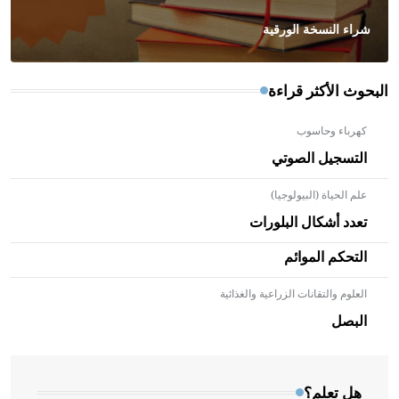
شراء النسخة الورقية
البحوث الأكثر قراءة
كهرباء وحاسوب
التسجيل الصوتي
علم الحياة (البيولوجيا)
تعدد أشكال البلورات
التحكم الموائم
العلوم والتقانات الزراعية والغذائية
- هل تعلم أن الأبلق نوع من الفنون الهندسية التي ارتبطت
بالعمارة الإسلامية في بلاد الشام ومصر خاصة، حيث يحرص
البصل
المعمار على بناء مداميكه وخاصة في الواجهات
هل تعلم؟