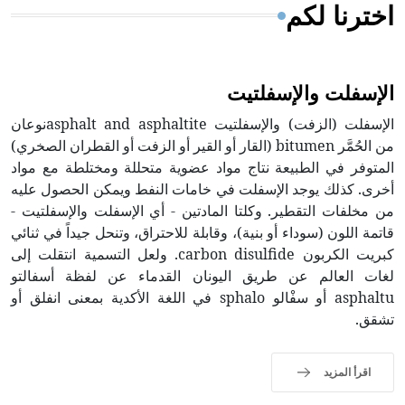
اخترنا لكم
الإسفلت والإسفلتيت
الإسفلت (الزفت) والإسفلتيت asphalt and asphaltiteنوعان
من الحُمَّر bitumen (القار أو القير أو الزفت أو القطران الصخري)
المتوفر في الطبيعة نتاج مواد عضوية متحللة ومختلطة مع مواد
أخرى. كذلك يوجد الإسفلت في خامات النفط ويمكن الحصول عليه
من مخلفات التقطير. وكلتا المادتين - أي الإسفلت والإسفلتيت -
قاتمة اللون (سوداء أو بنية)، وقابلة للاحتراق، وتنحل جيداً في ثنائي
كبريت الكربون carbon disulfide. ولعل التسمية انتقلت إلى
لغات العالم عن طريق اليونان القدماء عن لفظة أسفالتو
asphaltu أو سفْالو sphalo في اللغة الأكدية بمعنى انفلق أو
تشقق.
اقرأ المزيد