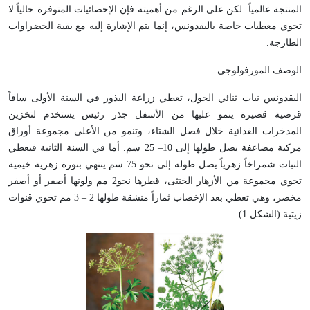
المنتجة عالمياً. لكن على الرغم من أهميته فإن الإحصائيات المتوفرة حالياً لا
تحوي معطيات خاصة بالبقدونس، إنما يتم الإشارة إليه مع بقية الخضراوات
الطازجة.
الوصف المورفولوجي
البقدونس نبات ثنائي الحول، تعطي زراعة البذور في السنة الأولى ساقاً
قرصية قصيرة ينمو عليها من الأسفل جذر رئيس يستخدم لتخزين
المدخرات الغذائية خلال فصل الشتاء، وتنمو من الأعلى مجموعة أوراق
مركبة مضاعفة يصل طولها إلى 10– 25 سم. أما في السنة الثانية فيعطي
النبات شمراخاً زهرياً يصل طوله إلى نحو 75 سم ينتهي بنورة زهرية خيمية
تحوي مجموعة من الأزهار الخنثى، قطرها نحو2 مم ولونها أصفر أو أصفر
مخضر، وهي تعطي بعد الإخصاب ثماراً منشقة طولها 2 – 3 مم تحوي قنوات
زيتية (الشكل 1).