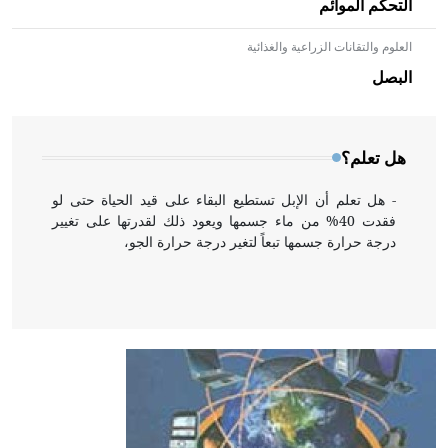
التحكم الموائم
العلوم والتقانات الزراعية والغذائية
- هل تعلم أن الأبلق نوع من الفنون الهندسية التي ارتبطت
بالعمارة الإسلامية في بلاد الشام ومصر خاصة، حيث يحرص
البصل
المعمار على بناء مداميكه وخاصة في الواجهات
هل تعلم؟
- هل تعلم أن الإبل تستطيع البقاء على قيد الحياة حتى لو
فقدت 40% من ماء جسمها ويعود ذلك لقدرتها على تغيير
درجة حرارة جسمها تبعاً لتغير درجة حرارة الجو،
- هل تعلم أن أبقراط كتب في الطب أربعة مؤلفات هي:
الحكم، الأدلة، تنظيم التغذية، ورسالته في جروح الرأس.
ويعود له الفضل بأنه حرر الطب من الدين والفلسفة.