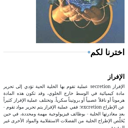
- هل تعلم أن المرجان إفراز حيواني يتكون في البحر ويتركب
من مادة كربونات الكلسيوم، وهو أحمر أو شديد الحمرة وهو
أجود أنواعه، ويمتاز بكبر الحجم ويسمى الش
اخترنا لكم
الإفراز
الإفراز secretion عملية تقوم بها الخلية الحية تؤدي إلى تحرير
مادة كيميائية في الوسط خارج الخلوي، وقد تكون هذه المادة
هرموناً أو ناقلاً عصبياً أو بروتيناً سكرياً. وتختلف عملية الإفراز كثيراً
عن الإطراح excretion؛ ففي عملية الإفراز يتم تحرير مواد تقوم -
بعد مغادرتها الخلية - بوظائف فيزيولوجية مهمة ومحددة، في حين
يُخَلِّص الإطراح الخلية من الفضلات الاستقلابية والمواد الأخرى غير
المفيدة.