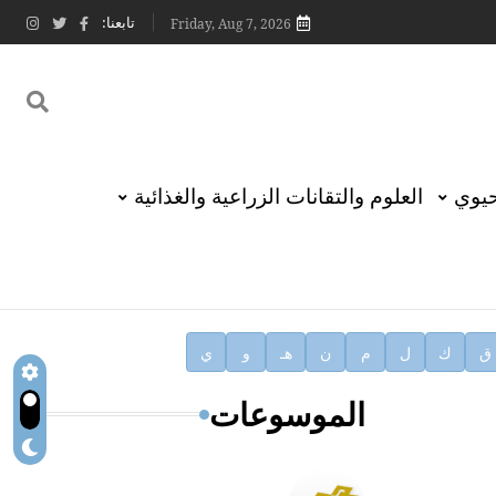
تابعنا:
Friday, Aug 7, 2026
حيوي
العلوم والتقانات الزراعية والغذائية
ق
ك
ل
م
ن
هـ
و
ي
الموسوعات