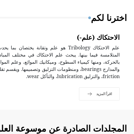
اخترنا لكم
الاحتكاك (علم-)
علم الاحتكاك Tribology هو علم وتقانة يخت
المتلامسة فيما بينها. يبحث علم الاحتكاك في مختلف المباد
بالحركة، ومنها كيمياء السطوح، وميكانيك الموائع، وعلم الموا
والمدارج bearings، ومنظومات التزليق وتصميمها. ويقس
friction، والتزليق lubrication، والتأكل wear.
اقرأ المزيد
المجلدات الصادرة عن موسوعة العلو