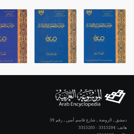
دمشق ـ الروضة ـ شارع قاسم أمين ـ رقم 39
هاتف: 3315204 - 3315205