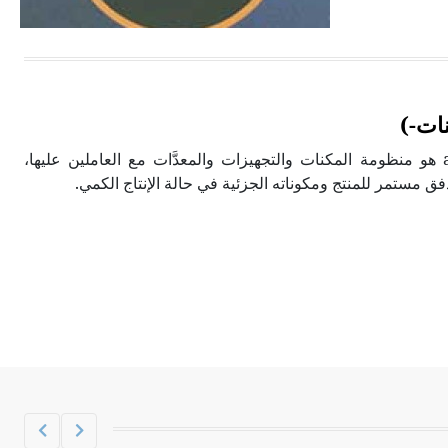
الحجم ويسمى الش
ات-)
خط التجميع assembly line هو منظومة المكنات والتجهيزات والمعدَّات مع العاملين عليها،
تدفق مستمر للمنتج ومكوناته الجزئية في حالة الإنتاج الكمي.