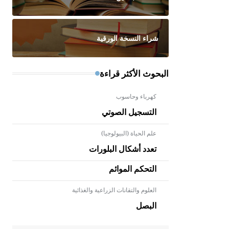
شراء النسخة الورقية
البحوث الأكثر قراءة
كهرباء وحاسوب
التسجيل الصوتي
علم الحياة (البيولوجيا)
تعدد أشكال البلورات
التحكم الموائم
العلوم والتقانات الزراعية والغذائية
- هل تعلم أن الأبلق نوع من الفنون
الهندسية التي ارتبطت بالعمارة
البصل
الإسلامية في بلاد الشام ومصر خاصة،
حيث يحرص المعمار على بناء مداميكه