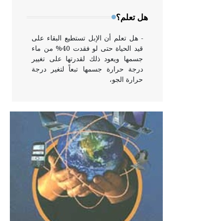
وخاصة في الواجهات
هل تعلم؟
- هل تعلم أن الإبل تستطيع البقاء على
قيد الحياة حتى لو فقدت 40% من ماء
جسمها ويعود ذلك لقدرتها على تغيير
درجة حرارة جسمها تبعاً لتغير درجة
حرارة الجو،
- هل تعلم أن أبقراط كتب في الطب
أربعة مؤلفات هي: الحكم، الأدلة، تنظيم
التغذية، ورسالته في جروح الرأس.
ويعود له الفضل بأنه حرر الطب من
الدين والفلسفة.
- هل تعلم أن المرجان إفراز حيواني
يتكون في البحر ويتركب من مادة
كربونات الكلسيوم، وهو أحمر أو شديد
الحمرة وهو أجود أنواعه، ويمتاز بكبر