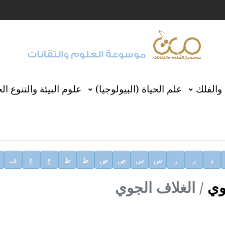
 والفلك
علم الحياة (البيولوجيا)
علوم البيئة والتنوع ال
ى الموقع
ثقافية لهيئة الموسوعة العربية
ية
ذ
ر
ز
س
ش
ص
ض
ط
ظ
ع
غ
ف
وي
الغلاف الجوي