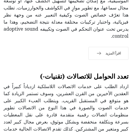
الموسيقية، مع إمكان تضخيمها لتسهيل الكشف عنها، أو توسعة
مجال سماعها، مع تطوير موازٍ في الكواشف والخوارزميات. تطلب
هذا تعرّف خصائص الصوت وكيفية التعبير عنه من وجهة نظر
فيزيائية، واختبار تركيبات مختلفة معدلة نتيجة التضخيم، وهذا ما
يدرس تحت عنوان التحكم في الصوت وتكييفه adoptive sound
control.
اقرأ المزيد
تعدد الحوامل للاتصالات (تقنيات-)
ازداد الطلب على خدمات الاتصالات اللاسلكية ازدياداً كبيراً في
العقدين الأخيرين من القرن العشرين، وسوف تستمر الزيادة كما
هو متوقع في المستقبل القريب. ويتطلب العبء الكبير على
خدمات الصوت والصورة في هذا النوع من الاتصالات تطوير
منظومات اتصالات رقمية متقدمة قادرة على نقل المعطيات
بسرعة وبتكلفة منخفضة وبشكل موثوق، بعرض مجال كبير لعدد
كبير ومتغير من المشتركين. كذلك تقدم الاتصالات الحالية خدمات