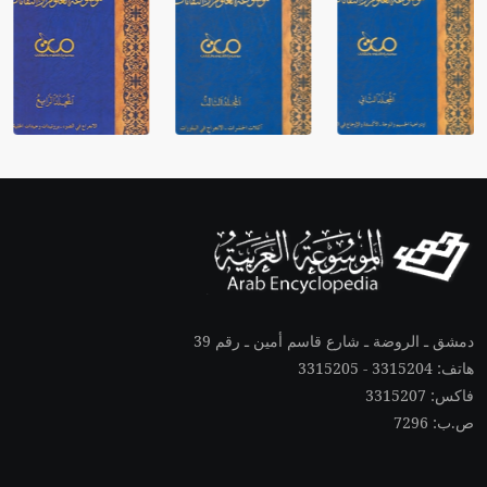
دمشق ـ الروضة ـ شارع قاسم أمين ـ رقم 39
هاتف: 3315204 - 3315205
فاكس: 3315207
ص.ب: 7296