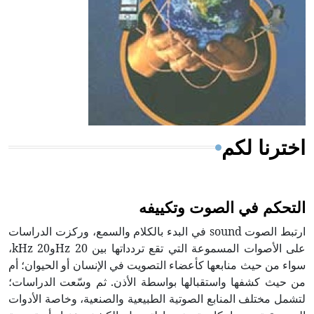
- هل تعلم أن المرجان إفراز حيواني يتكون في البحر ويتركب
من مادة كربونات الكلسيوم، وهو أحمر أو شديد الحمرة وهو
أجود أنواعه، ويمتاز بكبر الحجم ويسمى الش
اخترنا لكم
التحكم في الصوت وتكييفه
ارتبط الصوت sound في البدء بالكلام والسمع، وركزت الدراسات
على الأصوات المسموعة التي تقع تردداتها بين 20 Hzو20 kHz،
سواء من حيث منابعها كأعضاء التصويت في الإنسان أو الحيوان؛ أم
من حيث كشفها واستقبالها بواسطة الأذن. ثم وسّعت الدراسات؛
لتشمل مختلف المنابع الصوتية الطبيعية والصنعية، وخاصة الأدوات