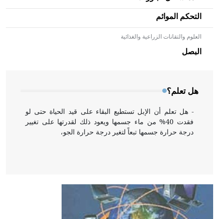
التحكم الموائم
العلوم والتقانات الزراعية والغذائية
- هل تعلم أن الأبلق نوع من الفنون الهندسية التي ارتبطت
بالعمارة الإسلامية في بلاد الشام ومصر خاصة، حيث يحرص
البصل
المعمار على بناء مداميكه وخاصة في الواجهات
هل تعلم؟
- هل تعلم أن الإبل تستطيع البقاء على قيد الحياة حتى لو
فقدت 40% من ماء جسمها ويعود ذلك لقدرتها على تغيير
درجة حرارة جسمها تبعاً لتغير درجة حرارة الجو،
- هل تعلم أن أبقراط كتب في الطب أربعة مؤلفات هي:
الحكم، الأدلة، تنظيم التغذية، ورسالته في جروح الرأس.
ويعود له الفضل بأنه حرر الطب من الدين والفلسفة.