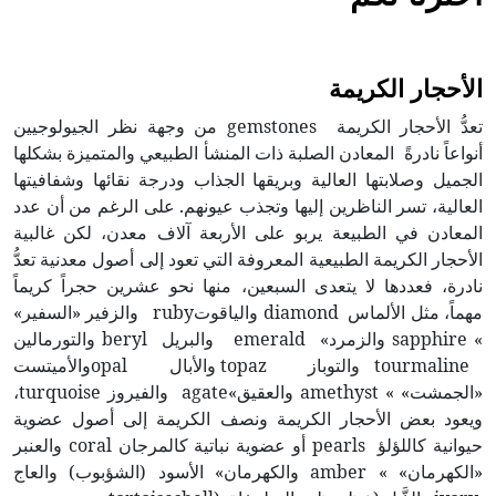
الأحجار الكريمة
تعدُّ الأحجار الكريمة gemstones من وجهة نظر الجيولوجيين
أنواعاً نادرةً المعادن الصلبة ذات المنشأ الطبيعي والمتميزة بشكلها
الجميل وصلابتها العالية وبريقها الجذاب ودرجة نقائها وشفافيتها
العالية، تسر الناظرين إليها وتجذب عيونهم. على الرغم من أن عدد
المعادن في الطبيعة يربو على الأربعة آلاف معدن، لكن غالبية
الأحجار الكريمة الطبيعية المعروفة التي تعود إلى أصول معدنية تعدُّ
نادرة، فعددها لا يتعدى السبعين، منها نحو عشرين حجراً كريماً
مهماً، مثل الألماس diamond والياقوتruby والزفير «السفير»
» sapphire والزمرد» emerald والبريل beryl والتورمالين
tourmaline والتوباز topaz والأبال opalوالأميتست
«الجمشت» » amethyst والعقيق»agate والفيروز turquoise،
ويعود بعض الأحجار الكريمة ونصف الكريمة إلى أصول عضوية
حيوانية كاللؤلؤ pearls أو عضوية نباتية كالمرجان coral والعنبر
«الكهرمان» » amber والكهرمان» الأسود (الشؤبوب) والعاج