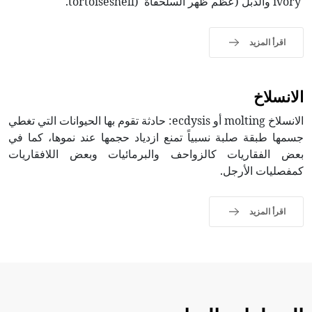
ivory والذَّبل (عظم ظهر السلحفاة (tortoiseshell.
اقرأ المزيد
الانسلاخ
الانسلاخ molting أو ecdysis: حادثة تقوم بها الحيوانات التي تغطي
جسمها طبقة صلبة نسبياً تمنع ازدياد حجمها عند نموها، كما في
بعض الفقاريات كالزواحف والبرمائيات وبعض اللافقاريات
كمفصليات الأرجل.
اقرأ المزيد