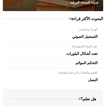
شراء النسخة الورقية
البحوث الأكثر قراءة
كهرباء وحاسوب
التسجيل الصوتي
علم الحياة (البيولوجيا)
تعدد أشكال البلورات
التحكم الموائم
العلوم والتقانات الزراعية والغذائية
- هل تعلم أن الأبلق نوع من الفنون الهندسية التي ارتبطت
بالعمارة الإسلامية في بلاد الشام ومصر خاصة، حيث يحرص
البصل
المعمار على بناء مداميكه وخاصة في الواجهات
هل تعلم؟