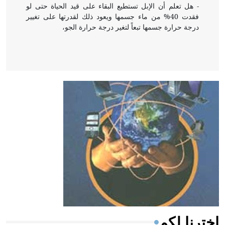
- هل تعلم أن الإبل تستطيع البقاء على قيد الحياة حتى لو
فقدت 40% من ماء جسمها ويعود ذلك لقدرتها على تغيير
درجة حرارة جسمها تبعاً لتغير درجة حرارة الجو،
- هل تعلم أن أبقراط كتب في الطب أربعة مؤلفات هي:
الحكم، الأدلة، تنظيم التغذية، ورسالته في جروح الرأس.
ويعود له الفضل بأنه حرر الطب من الدين والفلسفة.
- هل تعلم أن المرجان إفراز حيواني يتكون في البحر ويتركب
من مادة كربونات الكلسيوم، وهو أحمر أو شديد الحمرة وهو
أجود أنواعه، ويمتاز بكبر الحجم ويسمى الش
اخترنا لكم