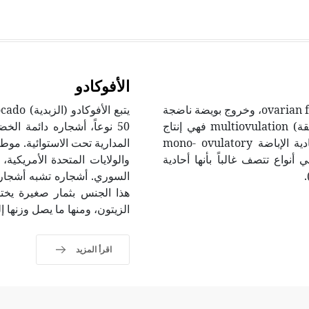
الأفوكادو
الإباضة ovulation هي انفجار حويصل (جريب) مبيضي ovarian follicle، وخروج بويضة ناضجة
ovum منه ترافقها سوائل جريبية. أما الإباضة المتعددة (الفائقة) multiovulation فهي إنتاج
50 نوعاً، أشجاره دائمة ال
متزامن لعدة بويضات ناضجة في أنواع تتصف غالباً بأنها أحادية الإباضة mono- ovulatory
المدارية تحت الاستوائية. موطن
ي أنواع تتصف غالباً بأنها أحادية
والولايات المتحدة الأمريكي
هذا الجنس بثمار صغيرة يخت
الزيتون، ومنها ما يصل وزنها إلى 1.5 كيلو غ
اقرأ المزيد