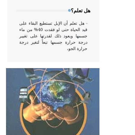
وخاصة في الواجهات
هل تعلم؟
- هل تعلم أن الإبل تستطيع البقاء على
قيد الحياة حتى لو فقدت 40% من ماء
جسمها ويعود ذلك لقدرتها على تغيير
درجة حرارة جسمها تبعاً لتغير درجة
حرارة الجو،
- هل تعلم أن أبقراط كتب في الطب
أربعة مؤلفات هي: الحكم، الأدلة، تنظيم
التغذية، ورسالته في جروح الرأس.
ويعود له الفضل بأنه حرر الطب من
الدين والفلسفة.
- هل تعلم أن المرجان إفراز حيواني
يتكون في البحر ويتركب من مادة
كربونات الكلسيوم، وهو أحمر أو شديد
الحمرة وهو أجود أنواعه، ويمتاز بكبر