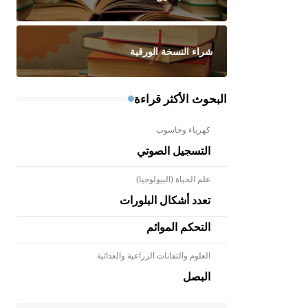
شراء النسخة الورقية
البحوث الأكثر قراءة
كهرباء وحاسوب
التسجيل الصوتي
علم الحياة (البيولوجيا)
تعدد أشكال البلورات
التحكم الموائم
العلوم والتقانات الزراعية والغذائية
- هل تعلم أن الأبلق نوع من الفنون
الهندسية التي ارتبطت بالعمارة
البصل
الإسلامية في بلاد الشام ومصر خاصة،
حيث يحرص المعمار على بناء مداميكه