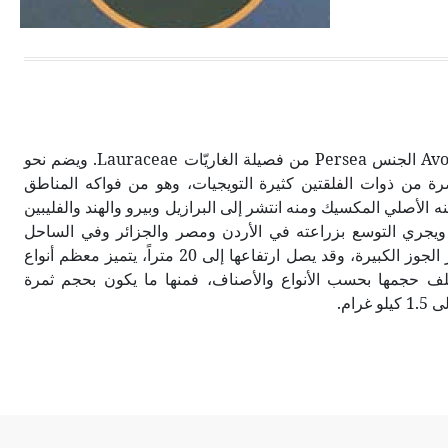
الحجم ويسمى الش
يتبع الأفوكادو (الزبدية) Avocado الجنس Persea من فصيلة الغاريّات Lauraceae. ويضم نحو
خضرة من ذوات الفلقتين كثيرة التويجيات، وهو من فواكه المناطق
ه الأصلي المكسيك ومنه انتشر إلى البرازيل وبيرو والهند والفليبين
ة، ويجري التوسع بزراعته في الأردن ومصر والجزائر وفي الساحل
السوري. أشجاره تشبه أشجار الجوز الكبيرة، وقد يصل ارتفاعها إلى 20 متراً، يتميز معظم أنواع
لف حجمها بحسب الأنواع والأصناف، فمنها ما يكون بحجم ثمرة
رام.