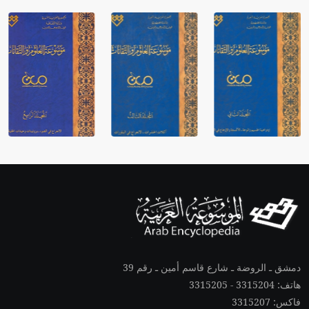
دمشق ـ الروضة ـ شارع قاسم أمين ـ رقم 39
هاتف: 3315204 - 3315205
فاكس: 3315207