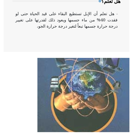
هل تعلم؟
- هل تعلم أن الإبل تستطيع البقاء على قيد الحياة حتى لو
فقدت 40% من ماء جسمها ويعود ذلك لقدرتها على تغيير
درجة حرارة جسمها تبعاً لتغير درجة حرارة الجو،
- هل تعلم أن أبقراط كتب في الطب أربعة مؤلفات هي:
الحكم، الأدلة، تنظيم التغذية، ورسالته في جروح الرأس.
ويعود له الفضل بأنه حرر الطب من الدين والفلسفة.
- هل تعلم أن المرجان إفراز حيواني يتكون في البحر ويتركب
من مادة كربونات الكلسيوم، وهو أحمر أو شديد الحمرة وهو
أجود أنواعه، ويمتاز بكبر الحجم ويسمى الش