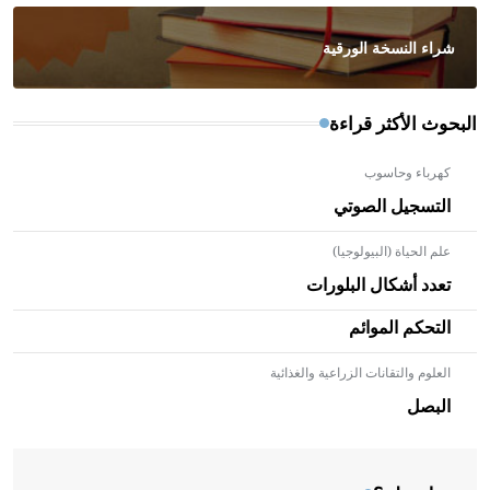
شراء النسخة الورقية
البحوث الأكثر قراءة
كهرباء وحاسوب
التسجيل الصوتي
علم الحياة (البيولوجيا)
تعدد أشكال البلورات
التحكم الموائم
العلوم والتقانات الزراعية والغذائية
- هل تعلم أن الأبلق نوع من الفنون الهندسية التي ارتبطت
بالعمارة الإسلامية في بلاد الشام ومصر خاصة، حيث يحرص
البصل
المعمار على بناء مداميكه وخاصة في الواجهات