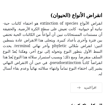
انقراض الأنواع (الحيوان)
انقراض الأنواع extinction of species هو اختفاء كائنات حية-
نباتية أو حيوانية- كانت تعيش على سطح الكرة الأرضية. والحقيقة
أن مستندات المستحاثات تبين أن أنواعاً من الكائنات الحية تختفي
بين فترة وأخرى بأعداد كبيرة. ويتجلى هذا الانقراض عادة بنمطين
اثنين: انقراض سُلالي phyletic وآخر نهائي terminal. يحدث
النمط الأول بتطور النوع وتحوله إلى نوع آخر، وهكذا يُعدّ النوع
السلف منقرضاً. ومع ذلك؛ وبسبب استمرار سلالة هذا النوع يُعدّ هذا
انقراضاً كاذباً pseudoextinction، في حين أن الانقراض النهائي
يشير إلى اختفاء النوع تماماً وانتهاء سلالته نهائياً وعدم بقاء أنسال
له.
اقرأ المزيد