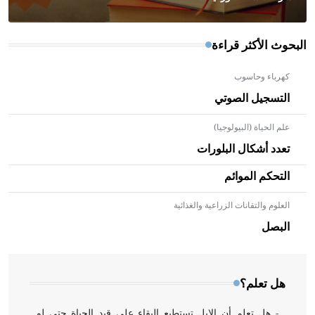
البحوث الأكثر قراءة
كهرباء وحاسوب
التسجيل الصوتي
علم الحياة (البيولوجيا)
تعدد أشكال البلورات
التحكم الموائم
العلوم والتقانات الزراعية والغذائية
- هل تعلم أن الأبلق نوع من الفنون الهندسية التي ارتبطت
بالعمارة الإسلامية في بلاد الشام ومصر خاصة، حيث يحرص
البصل
المعمار على بناء مداميكه وخاصة في الواجهات
هل تعلم؟
- هل تعلم أن الإبل تستطيع البقاء على قيد الحياة حتى لو