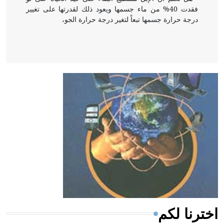
فقدت 40% من ماء جسمها ويعود ذلك لقدرتها على تغيير
درجة حرارة جسمها تبعاً لتغير درجة حرارة الجو،
- هل تعلم أن أبقراط كتب في الطب أربعة مؤلفات هي:
الحكم، الأدلة، تنظيم التغذية، ورسالته في جروح الرأس.
ويعود له الفضل بأنه حرر الطب من الدين والفلسفة.
- هل تعلم أن المرجان إفراز حيواني يتكون في البحر ويتركب
من مادة كربونات الكلسيوم، وهو أحمر أو شديد الحمرة وهو
أجود أنواعه، ويمتاز بكبر الحجم ويسمى الش
اخترنا لكم