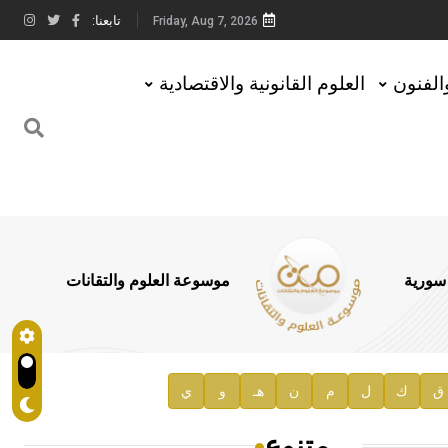
تابعنا:
Friday, Aug 7, 2026
والفنون
العلوم القانونية والاقتصادية
 سورية
موسوعة العلوم والتقانات
ق
ك
ل
م
ن
هـ
و
ي
متنوع