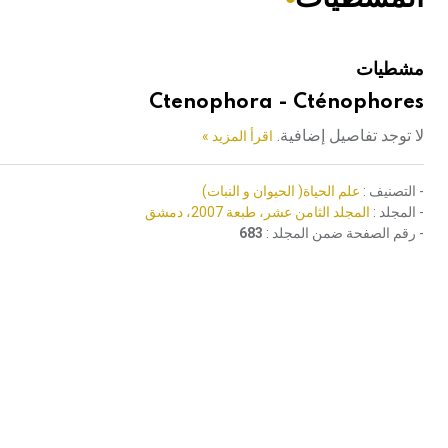
هيئة الموسوعة العربية تطلق موسوعات جديدة في عام 2026
مشطيات
Ctenophora - Cténophores
لا توجد تفاصيل إضافية.
اقرأ المزيد »
- التصنيف :
علم الحياة( الحيوان و النبات)
- المجلد :
المجلد الثامن عشر، طبعة 2007، دمشق
- رقم الصفحة ضمن المجلد :
683