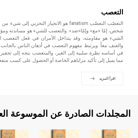
التعصب
التعصّب التعصّب fanatism هو الانحياز التحزبي إ
شخص، إمّا «مع» وإمّا«ضد». والتعصب للشيء هو مساندته ومؤا
الشيء هو مقاومته، وقد يتداخل الأمران في فعل التعصب ال
والعنف معاً. ويرتبط مفهوم التعصب في أذهان الناس بالجانب
في أساسه نظرة سلبية إلى الغير، والمتعصب يتجه إلى تحقير ا
مما يميل إلى تأكيد مزاياهم الخاصة أو الحصول على كسب منفع
اقرأ المزيد
المجلدات الصادرة عن الموسوعة الع