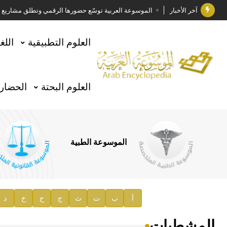
آخر الأخبار
الموسوعة العربية توسّع حضورها الرقمي وتطلق مشاريع معرف
فوز الأستاذ الدكتور وليد محمد السراقبي بجائزة كتارا ل
العلوم التطبيقية
اللغ
جائزة مجمع الملك سلمان العالمي للغة العربية 2025
الأستاذ إياد خالد الطباع مدير عام لهيئة الموسوعة العربية
العلوم البحتة
الحضارة
السيد محمد ياسين صالح وزيرا للثقافة
صدور المجلد الثامن من موسوعة الآثار في سورية
توصيات مجلس الإدارة
الموسوعة الطبية
صدور المجلد السابع من موسوعة الآثار في سورية
صدور المجلد الثامن عشر من الموسوعة الطبية
إعلان..
أ
ب
ت
ث
ج
ح
خ
د
دار الفكر الموزع الحصري لمنشورات هيئة الموسوعة العرب
المشطيات