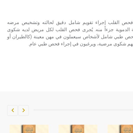
تم اعتمادها مصطلحاً أثرياً يستخدم في
العمارة عموماً وفي العمارة الدينية
الخاصة بالكنائس خصوصاً، وفي
 فحص القلب إجراء تقويم شامل دقيق لحالته وتشخيص مرضه
الإنكليزية أب
ة الدموية جزءاً منه. يُجرى فحص القلب لكل مريض لديه شكوى
 فحص طبي شامل لأشخاص سيعملون في مهن معينة (كالطيران أو
- هل تعلم أن أبجر Abgar اسم معروف
 لديهم شكوى مرضية، ويرغبون في إجراء فحص طبي عام.
جيداً يعود إلى عدد من الملوك الذين
حكموا مدينة إديسا (الرها) من أبجر الأول
وحتى التاسع، وهم ينتسبون إلى أسرة
أوسروين
- هل تعلم أن الأبجدية الكنعانية تتألف من
/22/ علامة كتابية sign تكتب منفصلة
غير متصلة، وتعتمد المبدأ الأكوروفوني،
حيث تقتصر القيمة الصوتية للعلامة الك