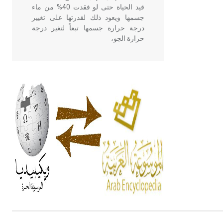
قيد الحياة حتى لو فقدت 40% من ماء
جسمها ويعود ذلك لقدرتها على تغيير
درجة حرارة جسمها تبعاً لتغير درجة
حرارة الجو،
- هل تعلم أن أبقراط كتب في الطب
أربعة مؤلفات هي: الحكم، الأدلة، تنظيم
التغذية، ورسالته في جروح الرأس.
ويعود له الفضل بأنه حرر الطب من
الدين والفلسفة.
- هل تعلم أن المرجان إفراز حيواني
يتكون في البحر ويتركب من مادة
كربونات الكلسيوم، وهو أحمر أو شديد
الحمرة وهو أجود أنواعه، ويمتاز بكبر
الحجم ويسمى الش
هل تعلم أن الأبسيد كلمة فرنسية اللفظ