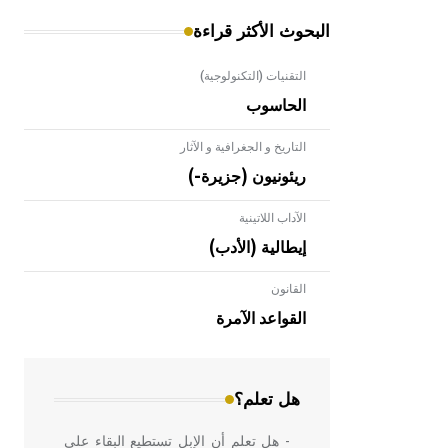
البحوث الأكثر قراءة
التقنيات (التكنولوجية)
الحاسوب
التاريخ و الجغرافية و الآثار
ريئونيون (جزيرة-)
الآداب اللاتينية
إيطالية (الأدب)
القانون
- هل تعلم أن الأبلق نوع من الفنون
الهندسية التي ارتبطت بالعمارة الإسلامية
القواعد الآمرة
في بلاد الشام ومصر خاصة، حيث يحرص
المعمار على بناء مداميكه وخاصة في
الواجهات
هل تعلم؟
- هل تعلم أن الإبل تستطيع البقاء على