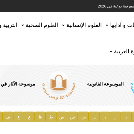
ية نوعية في 2026
تحقيق المخطوطات في العاصمة القطرية الدوحة
ات و آدابها
العلوم الإنسانية
العلوم الصحية
التربية 
 العربية
الموسوعة القانونية
موسوعة الآثار في
ذ
ر
ز
س
ش
ص
ض
ط
ظ
ع
غ
ف
ية