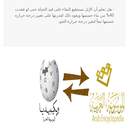
- هل تعلم أن الإبل تستطيع البقاء على قيد الحياة حتى لو فقدت
40% من ماء جسمها ويعود ذلك لقدرتها على تغيير درجة حرارة
جسمها تبعاً لتغير درجة حرارة الجو،
- هل تعلم أن أبقراط كتب في الطب أربعة مؤلفات هي:
الحكم، الأدلة، تنظيم التغذية، ورسالته في جروح الرأس. ويعود
له الفضل بأنه حرر الطب من الدين والفلسفة.
- هل تعلم أن المرجان إفراز حيواني يتكون في البحر ويتركب
من مادة كربونات الكلسيوم، وهو أحمر أو شديد الحمرة وهو
أجود أنواعه، ويمتاز بكبر الحجم ويسمى الش