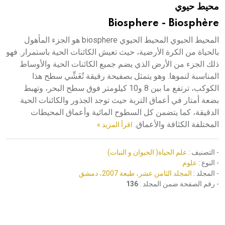
محيط حيوي
هيئة الموسوعة العربية تطلق موسوعات جديدة في عام 2026
Biosphere - Biosphère
المحيط الحيوي المحيط الحيوي biosphere هو الجزء المأهول
بالحياة من الكرة الأرضية، حيث تعيش الكائنات الحية باستمرار. فهو
ذلك الجزء من الأرض الذي يضم جميع الكائنات الحية والأوساط
المناسبة لنموها. وهو يتمثل بصفيحة رقيقة تُغَشِّي سطح هذا
الكوكب، ترتفع ما بين 8 و10 كيلومتر فوق سطح البحر، وتهبط
بضعة أمتار في أعماق التربة حيث توجد الجذور والكائنات الحية
الدقيقة، كما يتضمن كل السطوح المائية وأعماق المحيطات
المختلفة الكثافة والأعماق.
اقرأ المزيد »
- التصنيف :
علم الحياة( الحيوان و النبات)
- النوع :
علوم
- المجلد :
المجلد الثامن عشر، طبعة 2007، دمشق
- رقم الصفحة ضمن المجلد :
136