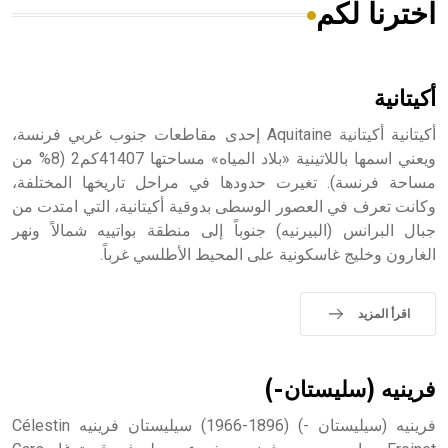
اخترنا لكم
هل تعلم أن الأبسيد كلمة فرنسية اللفظ تم اعتمادها مصطلحاً
أثرياً يستخدم في العمارة عموماً وفي العمارة الدينية الخاصة
بالكنائس خصوصاً، وفي الإنكليزية أب
أكيتانية
أكيتانية أكيتانية Aquitaine إحدى مقاطعات جنوب غربي فرنسة،
ويعني اسمها باللاتينية «بلاد المياه» مساحتها 41407كم2 (8% من
مساحة فرنسة). تغيرت حدودها في مراحل تاريخها المختلفة،
- هل تعلم أن أبجر Abgar اسم معروف جيداً يعود إلى عدد من
الملوك الذين حكموا مدينة إديسا (الرها) من أبجر الأول وحتى
وكانت تعرف في العصور الوسطى بدوقية أكيتانية، التي امتدت من
التاسع، وهم ينتسبون إلى أسرة أوسروين
جبال البرانس (البيرنيه) جنوباً إلى منطقة بواتييه شمالاً ونهر
الغارون وخليج غاسكونية على المحيط الأطلسي غرباً.
اقرأ المزيد
- هل تعلم أن الأبجدية الكنعانية تتألف من /22/ علامة كتابية
sign تكتب منفصلة غير متصلة، وتعتمد المبدأ الأكوروفوني،
حيث تقتصر القيمة الصوتية للعلامة الك
فرينيه (سليستان-)
فرينيه (سيليستان -) (1896-1966) سيليستان فرينيه Célestin