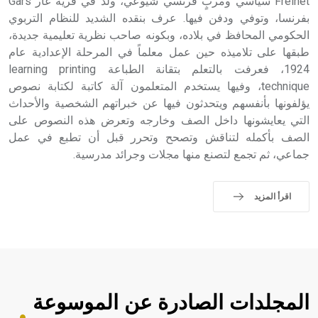
Freinet سياسي ومربٍ فرنسي شيوعي، ولد في قرية غار Gars
بفرنسا، وتوفي ودفن فيها. عرف بنقده الشديد للنظام التربوي
الحكومي المحافظ في بلاده، وبكونه صاحب نظرية تعليمية جديدة،
طبقها على تلاميذه حين عمل معلماً في المرحلة الإعدادية عام
1924، فعرفت بالتعلم بتقانة الطباعة learning printing
technique، وفيها يستخدم المتعلمون آلة كاتبة لكتابة نصوص
يؤلفونها بأنفسهم ويتحدثون فيها عن خبراتهم الشخصية والأحداث
التي يعايشونها داخل الصف وخارجه وتعرض هذه النصوص على
الصف بأكمله لتناقش وتصحح وتحرر قبل أن تطبع في عمل
جماعي، ثم تجمع لتصنع منها مجلات وجرائد مدرسية.
اقرأ المزيد
المجلدات الصادرة عن الموسوعة