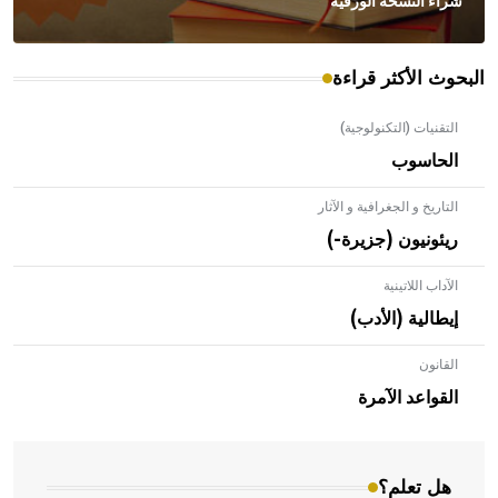
شراء النسخة الورقية
البحوث الأكثر قراءة
التقنيات (التكنولوجية)
الحاسوب
التاريخ و الجغرافية و الآثار
ريئونيون (جزيرة-)
الآداب اللاتينية
إيطالية (الأدب)
القانون
- هل تعلم أن الأبلق نوع من الفنون الهندسية التي ارتبطت
بالعمارة الإسلامية في بلاد الشام ومصر خاصة، حيث يحرص
القواعد الآمرة
المعمار على بناء مداميكه وخاصة في الواجهات
هل تعلم؟