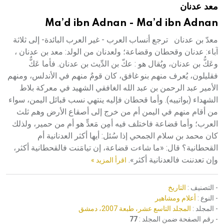
معد عدنان
هيئة الموسوعة العربية تطلق موسوعات جديدة في عام 2026
Ma’d ibn Adnan - Ma’d ibn Adnan
معدّ بن عدنان ترجع أنساب العرب - غير العرب البائدة- إلى ثلاثة
آباء: عدنان وقحطان وقضاعة؛ ولعدنان من الولد: معد بن عدنان ،
وعَكُّ بن عدنان، ويُقال هو : عكّ بن الدِّيث بن عدنان. فأما عَكٌّ
فقليلون، يُعرف منهم بنو غافق، كان قومٌ منهم في الأندلس، ومنهم
الأمير عبد الرحمن بن عبد الله الغافقي الشهيد في معركة بلاط
الشهداء (بواتييه). وأما قحطان فإليه ينتهي نسب قبائل اليمن، سواء
من أقام منهم في اليمن أم من خرج إلى أصقاع الأرض وهم ثلث
العرب؛ وأما قضاعة فاختلف فيه أمِن مَعدٍّ هو أم من حمير، ولذلك
كان محمد بن سلام الجمحي إذا سُئل: أيها أكثر العدنانية أم
القحطانية؟ قال: «ما شاءت قضاعة، إن تيامَنت فالقحطانية أكثر،
وإن تعدننت فالعدنانية أكثر».
اقرأ المزيد »
- التصنيف :
التاريخ
- النوع :
أعلام ومشاهير
- المجلد :
المجلد التاسع عشر، طبعة 2007، دمشق
- رقم الصفحة ضمن المجلد :
77