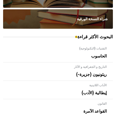
شراء النسخة الورقية
البحوث الأكثر قراءة
التقنيات (التكنولوجية)
الحاسوب
التاريخ و الجغرافية و الآثار
ريئونيون (جزيرة-)
الآداب اللاتينية
إيطالية (الأدب)
القانون
- هل تعلم أن الأبلق نوع من الفنون الهندسية التي ارتبطت
بالعمارة الإسلامية في بلاد الشام ومصر خاصة، حيث يحرص
القواعد الآمرة
المعمار على بناء مداميكه وخاصة في الواجهات