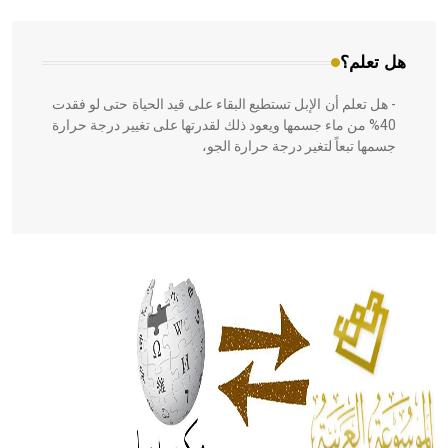
هل تعلم؟
- هل تعلم أن الإبل تستطيع البقاء على قيد الحياة حتى لو فقدت
40% من ماء جسمها ويعود ذلك لقدرتها على تغيير درجة حرارة
جسمها تبعاً لتغير درجة حرارة الجو،
- هل تعلم أن أبقراط كتب في الطب أربعة مؤلفات هي:
الحكم، الأدلة، تنظيم التغذية، ورسالته في جروح الرأس. ويعود
له الفضل بأنه حرر الطب من الدين والفلسفة.
- هل تعلم أن المرجان إفراز حيواني يتكون في البحر ويتركب
من مادة كربونات الكلسيوم، وهو أحمر أو شديد الحمرة وهو
أجود أنواعه، ويمتاز بكبر الحجم ويسمى الش