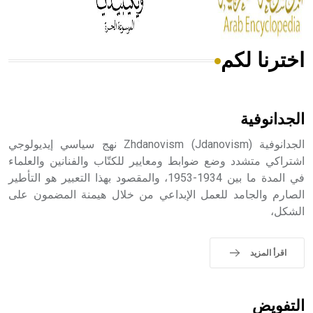
اخترنا لكم
هل تعلم أن الأبسيد كلمة فرنسية اللفظ تم اعتمادها مصطلحاً
أثرياً يستخدم في العمارة عموماً وفي العمارة الدينية الخاصة
بالكنائس خصوصاً، وفي الإنكليزية أب
الجدانوفية
الجدانوفية Zhdanovism (Jdanovism) نهج سياسي إيديولوجي
اشتراكي متشدد وضع ضوابط ومعايير للكتّاب والفنانين والعلماء
في المدة ما بين 1934-1953، والمقصود بهذا التعبير هو التأطير
- هل تعلم أن أبجر Abgar اسم معروف جيداً يعود إلى عدد من
الملوك الذين حكموا مدينة إديسا (الرها) من أبجر الأول وحتى
الصارم والجامد للعمل الإبداعي من خلال هيمنة المضمون على
التاسع، وهم ينتسبون إلى أسرة أوسروين
الشكل،
اقرأ المزيد
- هل تعلم أن الأبجدية الكنعانية تتألف من /22/ علامة كتابية
sign تكتب منفصلة غير متصلة، وتعتمد المبدأ الأكوروفوني،
التفويض