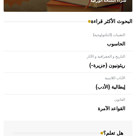
شراء النسخة الورقية
البحوث الأكثر قراءة
التقنيات (التكنولوجية)
الحاسوب
التاريخ و الجغرافية و الآثار
ريئونيون (جزيرة-)
الآداب اللاتينية
إيطالية (الأدب)
القانون
- هل تعلم أن الأبلق نوع من الفنون الهندسية التي ارتبطت
بالعمارة الإسلامية في بلاد الشام ومصر خاصة، حيث يحرص
القواعد الآمرة
المعمار على بناء مداميكه وخاصة في الواجهات
هل تعلم؟