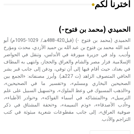
اخترنا لكم
هل تعلم أن الأبسيد كلمة فرنسية اللفظ تم اعتمادها مصطلحاً
أثرياً يستخدم في العمارة عموماً وفي العمارة الدينية الخاصة
بالكنائس خصوصاً، وفي الإنكليزية أب
الحميدي (محمد بن فتوح-)
الحميدي (محمد بن فتوح -) (قبل420-488هـ/ 1029-1095م) أبو
عبد الله محمد بن فتوح بن عبد الله بن حميد الأزدي، محدث ومؤرخ
وأديب. ولد في جزيرة ميورقة في الأندلس، وتنقل في الحواضر
- هل تعلم أن أبجر Abgar اسم معروف جيداً يعود إلى عدد من
الملوك الذين حكموا مدينة إديسا (الرها) من أبجر الأول وحتى
الإسلامية. فزار مصر والشام والعراق والحجاز، وانتهى به المطاف
التاسع، وهم ينتسبون إلى أسرة أوسروين
في بغداد، حيث أقام فيها إلى أن توفي، ودفن إلى جانب قبر بشر
الحافي المتصوف الزاهد (ت 227هـ). وأبرز مصنفاته: «الجمع بين
الصحيحين البخاري ومسلم»، و«تفسير ما في الصحيحين»،
و«الذهب المسبوك في وعظ الملوك»، و«تسهيل السبيل على علم
الترسيل»، و«المتشاكه في أسماء الفواكه»، و«نوادر الأطباء»،
- هل تعلم أن الأبجدية الكنعانية تتألف من /22/ علامة كتابية
و«أدب الأصدقاء»، «وذم النميمة»، و«تحفة المشتاق في ذكر
sign تكتب منفصلة غير متصلة، وتعتمد المبدأ الأكوروفوني،
صوفية العراق»، إلى جانب مقطوعات شعرية مبثوثة في كتب
حيث تقتصر القيمة الصوتية للعلامة الك
التراجم والأدب.