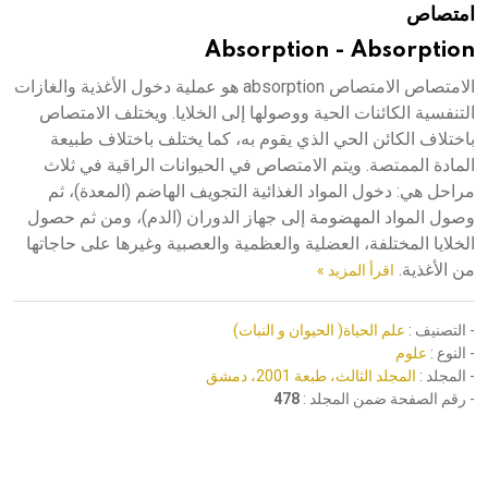
امتصاص
هيئة الموسوعة العربية تطلق موسوعات جديدة في عام 2026
Absorption - Absorption
الامتصاص الامتصاص absorption هو عملية دخول الأغذية والغازات
التنفسية الكائنات الحية ووصولها إلى الخلايا. ويختلف الامتصاص
باختلاف الكائن الحي الذي يقوم به، كما يختلف باختلاف طبيعة
المادة الممتصة. ويتم الامتصاص في الحيوانات الراقية في ثلاث
مراحل هي: دخول المواد الغذائية التجويف الهاضم (المعدة)، ثم
وصول المواد المهضومة إلى جهاز الدوران (الدم)، ومن ثم حصول
الخلايا المختلفة، العضلية والعظمية والعصبية وغيرها على حاجاتها
من الأغذية.
اقرأ المزيد »
- التصنيف :
علم الحياة( الحيوان و النبات)
- النوع :
علوم
- المجلد :
المجلد الثالث، طبعة 2001، دمشق
- رقم الصفحة ضمن المجلد :
478