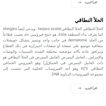
اقرأ المزيد
الحلأ النطاقي
الحلأ النطاقي الحلأ النطاقيherpes zoster : ويدعى أيضاً shingles
كما يعرف بداء المنطقة zona، هو خمج فيروسي حاد يصيب قطاعاً
من الجلد dermatome في جانب واحد ويتميز بتشكل حويصلات
متعاقبة تتوضع على صفحة أو صفحات احمرارية في ذلك القطاع
وتترافق عادة بآلام موضعية مختلفة الشدة. السببيات والوبئيات
والإمراض ـ العامل الممرض: العامل الممرض في الحلأ النطاقي هو
ذات العامل الممرض في الحماق[ر] وهو الفيروس الحماقي
النطاقي HZV وهو أحد الفيروسات الحلئية التي تنتسب إلى
مجموعة الفيروسات الدناوية DNA .
اقرأ المزيد