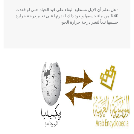
- هل تعلم أن الإبل تستطيع البقاء على قيد الحياة حتى لو فقدت
40% من ماء جسمها ويعود ذلك لقدرتها على تغيير درجة حرارة
جسمها تبعاً لتغير درجة حرارة الجو،
- هل تعلم أن أبقراط كتب في الطب أربعة مؤلفات هي:
الحكم، الأدلة، تنظيم التغذية، ورسالته في جروح الرأس. ويعود
له الفضل بأنه حرر الطب من الدين والفلسفة.
- هل تعلم أن المرجان إفراز حيواني يتكون في البحر ويتركب
من مادة كربونات الكلسيوم، وهو أحمر أو شديد الحمرة وهو
أجود أنواعه، ويمتاز بكبر الحجم ويسمى الش