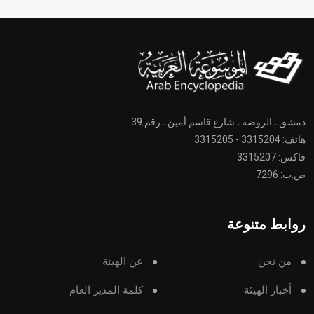
دمشق ـ الروضة ـ شارع قاسم أمين ـ رقم 39
هاتف: 3315204 - 3315205
فاكس: 3315207
ص.ب: 7296
روابط متنوعة
من نحن
عن الهيئة
أخبار الهيئة
كلمة المدير العام