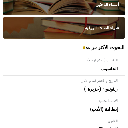
أسماء الباحثين
شراء النسخة الورقية
البحوث الأكثر قراءة
التقنيات (التكنولوجية)
الحاسوب
التاريخ و الجغرافية و الآثار
ريئونيون (جزيرة-)
الآداب اللاتينية
إيطالية (الأدب)
القانون
- هل تعلم أن الأبلق نوع من الفنون الهندسية التي ارتبطت
بالعمارة الإسلامية في بلاد الشام ومصر خاصة، حيث يحرص