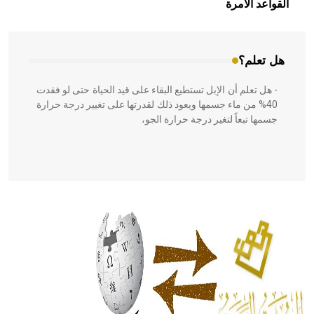
القواعد الآمرة
المعمار على بناء مداميكه وخاصة في الواجهات
هل تعلم؟
- هل تعلم أن الإبل تستطيع البقاء على قيد الحياة حتى لو فقدت
40% من ماء جسمها ويعود ذلك لقدرتها على تغيير درجة حرارة
جسمها تبعاً لتغير درجة حرارة الجو،
- هل تعلم أن أبقراط كتب في الطب أربعة مؤلفات هي:
الحكم، الأدلة، تنظيم التغذية، ورسالته في جروح الرأس. ويعود
له الفضل بأنه حرر الطب من الدين والفلسفة.
- هل تعلم أن المرجان إفراز حيواني يتكون في البحر ويتركب