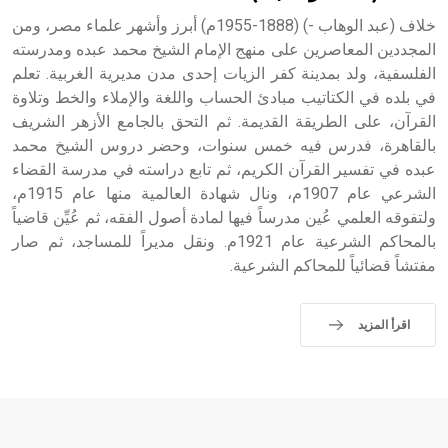
sign تكتب منفصلة غير متصلة، وتعتمد المبدأ الأكوروفوني،
حيث تقتصر القيمة الصوتية للعلامة الك
خلاف (عبد الوهاب -) (1888-1955م) أبرز وأشهر علماء مصر، ومن
المجددين المعاصرين على منهج الإمام الشيخ محمد عبده ومدرسته
الفلسفية، ولد بمدينة كفر الزيات إحدى مدن مديرية الغربية. تعلم
في بلده في الكتاتيب مبادئ الحساب واللغة والإملاء والخط وتلاوة
القرآن، على الطريقة القديمة. ثم التحق بالجامع الأزهر الشريف
بالقاهرة، فدرس فيه خمس سنوات، وحضر دروس الشيخ محمد
عبده في تفسير القرآن الكريم، ثم تابع دراسته في مدرسة القضاء
الشرعي عام 1907م، ونال شهادة العالمية منها عام 1915م،
ولتفوقه العلمي عُين مدرساً فيها لمادة أصول الفقه، ثم عُيِّن قاضياً
بالمحاكم الشرعية عام 1921م. ونقل مديراً للمساجد، ثم صار
مفتشاً قضائياً للمحاكم الشرعية.
اقرأ المزيد