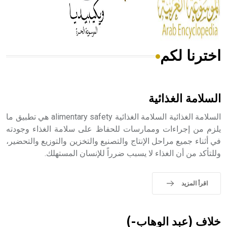
من مادة كربونات الكلسيوم، وهو أحمر أو شديد الحمرة وهو
أجود أنواعه، ويمتاز بكبر الحجم ويسمى الش
اخترنا لكم
هل تعلم أن الأبسيد كلمة فرنسية اللفظ تم اعتمادها مصطلحاً
أثرياً يستخدم في العمارة عموماً وفي العمارة الدينية الخاصة
بالكنائس خصوصاً، وفي الإنكليزية أب
السلامة الغذائية
السلامة الغذائية السلامة الغذائية alimentary safety هي تطبيق ما
يلزم من إجراءات وممارسات للحفاظ على سلامة الغذاء وجودته
في أثناء جميع مراحل الإنتاج والتصنيع والتخزين والتوزيع والتحضير،
- هل تعلم أن أبجر Abgar اسم معروف جيداً يعود إلى عدد من
وللتأكد من أن الغذاء لا يسبب ضرراً للإنسان المستهلك.
الملوك الذين حكموا مدينة إديسا (الرها) من أبجر الأول وحتى
التاسع، وهم ينتسبون إلى أسرة أوسروين
اقرأ المزيد
- هل تعلم أن الأبجدية الكنعانية تتألف من /22/ علامة كتابية
خلاف (عبد الوهاب-)