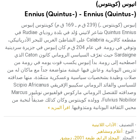
انيوس (كوينتوس)
هيئة الموسوعة العربية تطلق موسوعات جديدة في عام 2026
Ennius (Quintus-) - Ennius (Quintus-)
إنيوس (كوينتوس ـ) (239 ق.م ـ 169 ق.م) كوينتوس إنيوس
Quintus Ennius شاعر لاتيني وُلد في بلدة رودياي Rudiae في
مقطعة كالابرية Calabria على الشاطئ الغربي للبحر الأدرياتيكي،
وتوفي في رومة. في عام 204 ق.م كان إنيوس في جزيرة سردينية
Sardaigne حيث تعرّف السياسي الروماني كاتون Caton الذي
اصطحبه إلى رومة. بدأ إنيوس يكسب قوت يومه في رومة من
تدريس اليونانية. وعاش فيها عيشة متواضعة جداً مع ماكان له من
صلات وطيدة بشخصيات سياسية وعسكرية متنفّذة، منها صداقته
للسياسي والقائد الروماني سكيبيو الإفريقي Scipio Africanus
وصداقته للقنصل الروماني ماركوس فولفيوس نوبليور Marcus
Fulvius Nobilior، وولده كوينتوس وكان كذلك صديقاً لنخبة من
محبي الثقافة اليونانية ومتذوقيها.
اقرأ المزيد »
- التصنيف :
الآداب اللاتينية
- النوع :
أعلام ومشاهير
- المجلد :
المجلد الرابع، طبعة 2001، دمشق