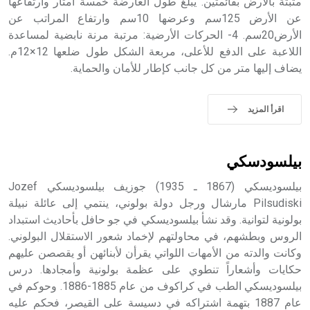
مثبتة بالأرض بقائمتين. يبلغ طول العارضة خمسة أمتار وارتفاعها
sign تكتب منفصلة غير متصلة، وتعتمد المبدأ الأكوروفوني،
عن الأرض 125سم وعرضها 10سم وارتفاع المراتب عن
حيث تقتصر القيمة الصوتية للعلامة الك
الأرض20سم. 4- الحركات الأرضية: مرتبة مرنة نابضية لمساعدة
اللاعبة على الدفع للأعلى، مربعة الشكل طول ضلعها 12×12م.
يضاف إليها متر من كل جانب كإطار للأمان والحماية.
اقرأ المزيد
بيلسودسكي
بيلسوديسكي (1867 ـ 1935) جوزيف بيلسوديسكي Jozef
Pilsudiski مارشال ورجل دولة بولوني، ينتمي إلى عائلة نبيلة
بولونية لتوانية. وقد نشأ بيلسوديسكي في جو حافل بأحاديث استبداد
الروس وبطشهم، في محاولتهم لإخماد شعور الاستقلال البولوني.
وكانت والدته من الأمهات اللواتي يقرأن لأبنائهن أو يقصصن عليهم
حكايات وأشعاراً تنطوي على عظمة بولونية وأمجادها. درس
بيلسوديسكي الطب في كراكوف من عام 1885-1886. وحوكم في
عام 1887 بتهمة اشتراكه في دسيسة على القيصر، فحكم عليه