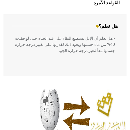
بالعمارة الإسلامية في بلاد الشام ومصر خاصة، حيث يحرص
القواعد الآمرة
المعمار على بناء مداميكه وخاصة في الواجهات
هل تعلم؟
- هل تعلم أن الإبل تستطيع البقاء على قيد الحياة حتى لو فقدت
40% من ماء جسمها ويعود ذلك لقدرتها على تغيير درجة حرارة
جسمها تبعاً لتغير درجة حرارة الجو،
- هل تعلم أن أبقراط كتب في الطب أربعة مؤلفات هي:
الحكم، الأدلة، تنظيم التغذية، ورسالته في جروح الرأس. ويعود
له الفضل بأنه حرر الطب من الدين والفلسفة.
- هل تعلم أن المرجان إفراز حيواني يتكون في البحر ويتركب