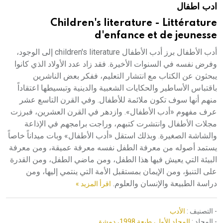
ادب اطفال
هيئة الموسوعة العربية تطلق موسوعات جديدة في عام 2026
Children's literature - Littérature
d'enfance et de jeunesse
أدب الأطفال برز أدب الأطفال children's literature إلى الوجود،
وفرض نفسه في السنوات الأخيرة. فقد زاد عدد الأولاد الذي كانوا
يبحثون عن الكتاب مع انتشار التعليم، ففكر بعض الناشرين
باقتباس الأساطير والحكايات الشعبية والدينية وتبسيطها اعتقاداً
منهم أنها سوف تكون ملائمة للأطفال. وفي القرن التاسع عشر
عرف مفهوم «أدب الأطفال». وازدهر في القرن العشرين، فبرزت
مجلات الأطفال وانتشرت كتبهم، وراجت برامجهم في الإذاعة
والشاشة الصغيرة. وبذلك استقل «أدب الأطفال» وبات ميداناً خاصاً
يستمد أصوله من معرفة الطفل نفسه معرفة عميقة، ومن معرفة
البيئة التي يعيش فيها هذا الطفل، ومن ماضي الطفل، ومن القدرة
على التنبؤ، ومن الإيمان بمستقبل الأمة التي ينتمي إليها، ومن
دراسة الطبيعة والإنسان والعلوم.
اقرأ المزيد »
- التصنيف :
الأدب
- المجلد :
المجلد الأول، طبعة 1998، دمشق