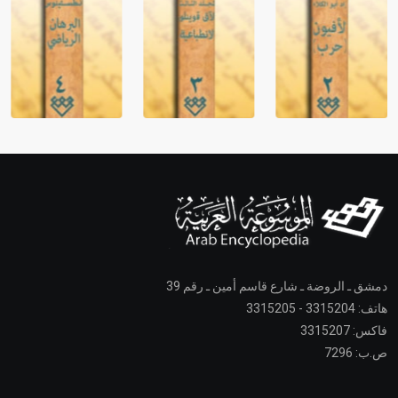
دمشق ـ الروضة ـ شارع قاسم أمين ـ رقم 39
هاتف: 3315204 - 3315205
فاكس: 3315207
ص.ب: 7296