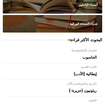
أسماء الباحثين
شراء النسخة الورقية
البحوث الأكثر قراءة
التقنيات (التكنولوجية)
الحاسوب
الآداب اللاتينية
إيطالية (الأدب)
التاريخ و الجغرافية و الآثار
ريئونيون (جزيرة-)
القانون
- هل تعلم أن الأبلق نوع من الفنون الهندسية التي ارتبطت