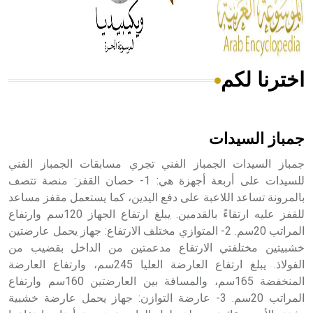
من مادة كربونات الكلسيوم، وهو أحمر أو شديد الحمرة وهو
أجود أنواعه، ويمتاز بكبر الحجم ويسمى الش
اخترنا لكم
هل تعلم أن الأبسيد كلمة فرنسية اللفظ تم اعتمادها مصطلحاً
أثرياً يستخدم في العمارة عموماً وفي العمارة الدينية الخاصة
بالكنائس خصوصاً، وفي الإنكليزية أب
جمباز السيدات
جمباز السيدات الجمباز الفني تجري مسابقات الجمباز الفني
للسيدات على أربعة أجهزة هي: 1- حصان القفز: منصة تتصف
بالمرونة تساعد اللاعبة على دفع اليدين، كما يستعمل مقفز مساعد
- هل تعلم أن أبجر Abgar اسم معروف جيداً يعود إلى عدد من
الملوك الذين حكموا مدينة إديسا (الرها) من أبجر الأول وحتى
للقفز عليه ارتقاءً بالقدمين. يبلغ ارتفاع الجهاز 120سم وارتفاع
التاسع، وهم ينتسبون إلى أسرة أوسروين
المراتب 20سم. 2- المتوازي مختلف الارتفاع: جهاز يحمل عارضتين
خشبيتين مختلفتي الارتفاع مدعمتين من الداخل بقضيب من
الفولاذ. يبلغ ارتفاع العارضة العليا 245سم، وارتفاع العارضة
المنخفضة 165سم، والمسافة بين العارضتين 160سم وارتفاع
المراتب 20سم. 3- عارضة التوازن: جهاز يحمل عارضة خشبية
- هل تعلم أن الأبجدية الكنعانية تتألف من /22/ علامة كتابية