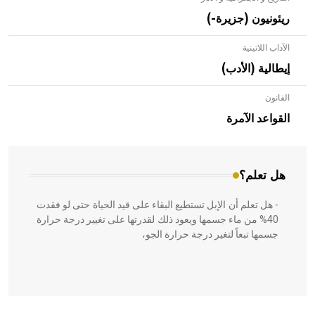
ريئونيون (جزيرة-)
الآداب اللاتينية
إيطالية (الأدب)
القانون
- هل تعلم أن الأبلق نوع من الفنون الهندسية التي ارتبطت
بالعمارة الإسلامية في بلاد الشام ومصر خاصة، حيث يحرص
القواعد الآمرة
المعمار على بناء مداميكه وخاصة في الواجهات
هل تعلم؟
- هل تعلم أن الإبل تستطيع البقاء على قيد الحياة حتى لو فقدت
40% من ماء جسمها ويعود ذلك لقدرتها على تغيير درجة حرارة
جسمها تبعاً لتغير درجة حرارة الجو،
- هل تعلم أن أبقراط كتب في الطب أربعة مؤلفات هي: