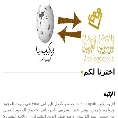
الحكم، الأدلة، تنظيم التغذية، ورسالته في جروح الرأس. ويعود
له الفضل بأنه حرر الطب من الدين والفلسفة.
- هل تعلم أن المرجان إفراز حيواني يتكون في البحر ويتركب
من مادة كربونات الكلسيوم، وهو أحمر أو شديد الحمرة وهو
أجود أنواعه، ويمتاز بكبر الحجم ويسمى الش
اخترنا لكم
هل تعلم أن الأبسيد كلمة فرنسية اللفظ تم اعتمادها مصطلحاً
أثرياً يستخدم في العمارة عموماً وفي العمارة الدينية الخاصة
بالكنائس خصوصاً، وفي الإنكليزية أب
الإنّية
الإنية الإنية inniyah ذات صلة بالأصل اليوناني Eina هي ثبوت الوجود
ودوامه وتميزه، وهي عند الشريف الجرجاني: «تحقق الوجود العيني
من حيث رتبته الذاتية». وعند صدر الدين الشيرازي: «الإنية للشيء:
- هل تعلم أن أبجر Abgar اسم معروف جيداً يعود إلى عدد من