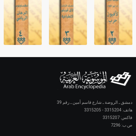
دمشق ـ الروضة ـ شارع قاسم أمين ـ رقم 39
هاتف: 3315204 - 3315205
فاكس: 3315207
ص.ب: 7296