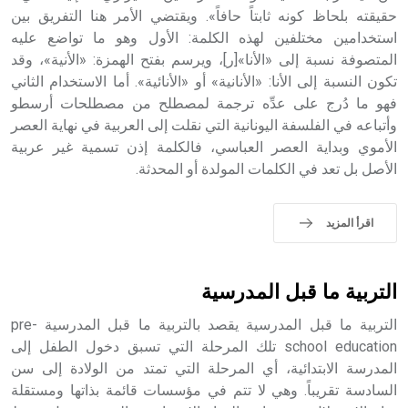
الملوك الذين حكموا مدينة إديسا (الرها) من أبجر الأول وحتى
حقيقته بلحاظ كونه ثابتاً حافاً». ويقتضي الأمر هنا التفريق بين
التاسع، وهم ينتسبون إلى أسرة أوسروين
استخدامين مختلفين لهذه الكلمة: الأول وهو ما تواضع عليه
المتصوفة نسبة إلى «الأنا»[ر]، ويرسم بفتح الهمزة: «الأنية»، وقد
تكون النسبة إلى الأنا: «الأنانية» أو «الأنائية». أما الاستخدام الثاني
فهو ما دُرج على عدِّه ترجمة لمصطلح من مصطلحات أرسطو
وأتباعه في الفلسفة اليونانية التي نقلت إلى العربية في نهاية العصر
- هل تعلم أن الأبجدية الكنعانية تتألف من /22/ علامة كتابية
الأموي وبداية العصر العباسي، فالكلمة إذن تسمية غير عربية
sign تكتب منفصلة غير متصلة، وتعتمد المبدأ الأكوروفوني،
الأصل بل تعد في الكلمات المولدة أو المحدثة.
حيث تقتصر القيمة الصوتية للعلامة الك
اقرأ المزيد
التربية ما قبل المدرسية
التربية ما قبل المدرسية يقصد بالتربية ما قبل المدرسية pre-
school education تلك المرحلة التي تسبق دخول الطفل إلى
المدرسة الابتدائية، أي المرحلة التي تمتد من الولادة إلى سن
السادسة تقريباً. وهي لا تتم في مؤسسات قائمة بذاتها ومستقلة