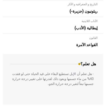
التاريخ و الجغرافية و الآثار
ريئونيون (جزيرة-)
الآداب اللاتينية
إيطالية (الأدب)
القانون
- هل تعلم أن الأبلق نوع من الفنون الهندسية التي ارتبطت
بالعمارة الإسلامية في بلاد الشام ومصر خاصة، حيث يحرص
القواعد الآمرة
المعمار على بناء مداميكه وخاصة في الواجهات
هل تعلم؟
- هل تعلم أن الإبل تستطيع البقاء على قيد الحياة حتى لو فقدت
40% من ماء جسمها ويعود ذلك لقدرتها على تغيير درجة حرارة
جسمها تبعاً لتغير درجة حرارة الجو،