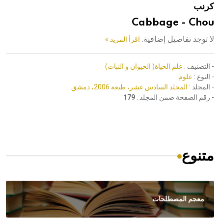
كرنب
هيئة الموسوعة العربية تطلق موسوعات جديدة في عام 2026
Cabbage - Chou
لا توجد تفاصيل إضافية.
اقرأ المزيد »
- التصنيف :
علم الحياة( الحيوان و النبات)
- النوع :
علوم
- المجلد :
المجلد السادس عشر، طبعة 2006، دمشق
- رقم الصفحة ضمن المجلد :
179
متنوع
معجم المصطلحات