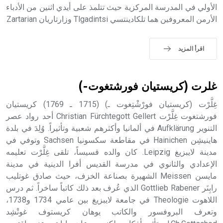
الأولي في المدرسة المركزية حيث تتلمذ على أيدي اثنين من الأدباء
- هل تعلم أن أبجر Abgar اسم معروف جيداً يعود إلى عدد من
الأرمن المعروفين هما تلكادينتسي Tlgadintsi وزارتاريان Zartarian
الملوك الذين حكموا مدينة إديسا (الرها) من أبجر الأول وحتى
التاسع، وهم ينتسبون إلى أسرة أوسروين
اقرأ المزيد
- هل تعلم أن الأبجدية الكنعانية تتألف من /22/ علامة كتابية
غلرت (كريستيان فورشتغوت-)
sign تكتب منفصلة غير متصلة، وتعتمد المبدأ الأكوروفوني،
حيث تقتصر القيمة الصوتية للعلامة الك
غِلَّرْت (كريستيان فورْشْتِغوت ـ) (1715 ـ 1769) كريستيان
فورشتغوت غِلَّرْت Christian Fürchtegott Gellert أحد رواد عصر
التنوير Aufklärung في ألمانيا وأكثرهم شعبية وتأثيراً. وُلِدَ في بلدة
هاينيشِن Hainichen في مقاطعة سكسونيا Sachsen وتوفي في
مدينة لايبزيغ Leipzig. كان والده قسيساً، تلقى غِلَّرْت تعليمه
الإعدادي والثانوي في مدرسة القديس أفرا الدينية في مدينة
مايسن Meissen الشهيرة بصناعة الخزف، حيث صادق غوتليب
رابِنَر Gottlieb Rabener الذي عُرف بعد ذلك كاتباً ساخراً. ثم درس
اللاهوت Theologie في جامعة لايبزيغ بين عامي 1734 و1738،
وتعرف البروفسور والكاتب يوهان كريستوف غوتْشِد