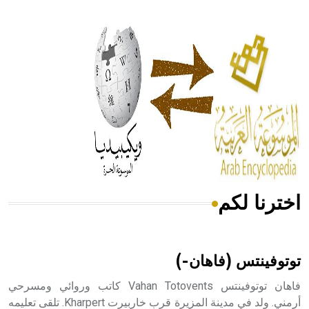
- هل تعلم أن أبقراط كتب في الطب أربعة مؤلفات هي:
الحكم، الأدلة، تنظيم التغذية، ورسالته في جروح الرأس. ويعود
له الفضل بأنه حرر الطب من الدين والفلسفة.
- هل تعلم أن المرجان إفراز حيواني يتكون في البحر ويتركب
من مادة كربونات الكلسيوم، وهو أحمر أو شديد الحمرة وهو
أجود أنواعه، ويمتاز بكبر الحجم ويسمى الش
اخترنا لكم
هل تعلم أن الأبسيد كلمة فرنسية اللفظ تم اعتمادها مصطلحاً
أثرياً يستخدم في العمارة عموماً وفي العمارة الدينية الخاصة
بالكنائس خصوصاً، وفي الإنكليزية أب
توتوفينتس (فاهان-)
فاهان توتوفينتس Vahan Totovents كاتب وروائي ومسرحي
أرمني. ولد في مدينة المزيرة قرب خاربيرت Kharpert. تلقى تعليمه