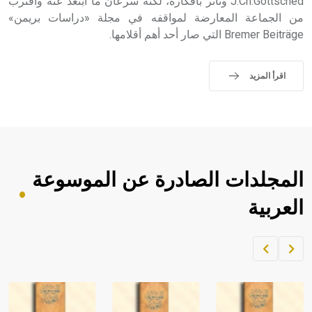
J.Ch.Gottsched وتأثر بأفكاره، لكنه سرعان ما ابتعد عنه واقترب
من الجماعة المعارضة لمواقفه في مجلة «دراسات بريمن»
Bremer Beiträge التي صار أحد أهم أقلامها.
اقرأ المزيد
المجلدات الصادرة عن الموسوعة
العربية