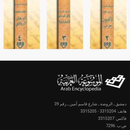
دمشق ـ الروضة ـ شارع قاسم أمين ـ رقم 39
هاتف: 3315204 - 3315205
فاكس: 3315207
ص.ب: 7296