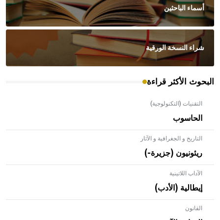
أسماء الباحثين
شراء النسخة الورقية
البحوث الأكثر قراءة
التقنيات (التكنولوجية)
الحاسوب
التاريخ و الجغرافية و الآثار
ريئونيون (جزيرة-)
الآداب اللاتينية
إيطالية (الأدب)
القانون
- هل تعلم أن الأبلق نوع من الفنون الهندسية التي ارتبطت
بالعمارة الإسلامية في بلاد الشام ومصر خاصة، حيث يحرص