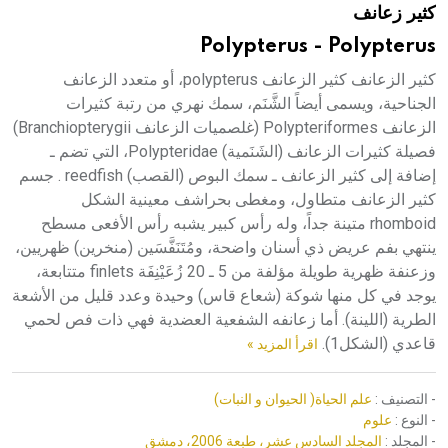
كثير زعانف
هيئة الموسوعة العربية تطلق موسوعات جديدة في عام 2026
Polypterus - Polypterus
كثير الزعانف كثير الزعانف polypterus، أو متعدد الزعانف
الجناحية، ويسمى أيضاً الشَّنَم، سمك نهري من رتبة كثيرات
الزعانف Polypteriformes (غلصميات الزعانف Branchiopterygii)
فصيلة كثيرات الزعانف (الشَنَمية) Polypteridae، التي تضم ـ
إضافة إلى كثير الزعانف ـ سمك البوص (القصب) reedfish . جسم
كثير الزعانف متطاول، ومغطى بحراشف معينية الشكل
rhomboid متينة جداً، وله رأس كبير يشبه رأس الأفعى مسطح
ينتهي بفم عريض ذي أسنان واضحة، ومُتَنَفَّسَين (منخرين) ظهريين،
وزعنفة ظهرية طويلة مؤلفة من 5 ـ 20 زُعَيْنِفَة finlets متتابعة،
يوجد في كل منها شوكة (شعاع قاس) وحيدة وعدد قليل من الأشعة
الطرية (اللينة). أما زعانفه الشفعية العضدية فهي ذات فص لحمي
قاعدي (الشكل1).
اقرأ المزيد »
- التصنيف :
علم الحياة( الحيوان و النبات)
- النوع :
علوم
- المجلد :
المجلد السادس عشر، طبعة 2006، دمشق