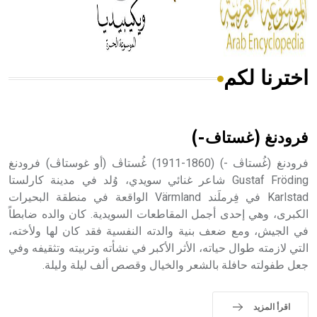
من مادة كربونات الكلسيوم، وهو أحمر أو شديد الحمرة وهو
أجود أنواعه، ويمتاز بكبر الحجم ويسمى الش
اخترنا لكم
هل تعلم أن الأبسيد كلمة فرنسية اللفظ تم اعتمادها مصطلحاً
أثرياً يستخدم في العمارة عموماً وفي العمارة الدينية الخاصة
بالكنائس خصوصاً، وفي الإنكليزية أب
فرودنغ (غستاف-)
فرودنغ (غُستاڤ -) (1860-1911) غُستاڤ (أو غوستاڤ) فرودنغ
Gustaf Fröding شاعر غنائي سويدي، وُلد في مدينة كارلستا
Karlstad في فِرملَند Värmland الواقعة في منطقة البحيرات
- هل تعلم أن أبجر Abgar اسم معروف جيداً يعود إلى عدد من
الملوك الذين حكموا مدينة إديسا (الرها) من أبجر الأول وحتى
الكبرى، وهي إحدى أجمل المقاطعات السويدية. كان والده ضابطاً
التاسع، وهم ينتسبون إلى أسرة أوسروين
في الجيش، ومع ضعف بنية والدته النفسية فقد كان لها ولأخته،
التي لازمته طوال حياته، الأثر الأكبر في نشأته وتربيته وتثقيفه وفي
جعل طفولته حافلة بالشعر والخيال وقصص ألف ليلة وليلة.
- هل تعلم أن الأبجدية الكنعانية تتألف من /22/ علامة كتابية
اقرأ المزيد