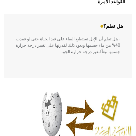
القواعد الآمرة
المعمار على بناء مداميكه وخاصة في الواجهات
هل تعلم؟
- هل تعلم أن الإبل تستطيع البقاء على قيد الحياة حتى لو فقدت
40% من ماء جسمها ويعود ذلك لقدرتها على تغيير درجة حرارة
جسمها تبعاً لتغير درجة حرارة الجو،
- هل تعلم أن أبقراط كتب في الطب أربعة مؤلفات هي:
الحكم، الأدلة، تنظيم التغذية، ورسالته في جروح الرأس. ويعود
له الفضل بأنه حرر الطب من الدين والفلسفة.
- هل تعلم أن المرجان إفراز حيواني يتكون في البحر ويتركب