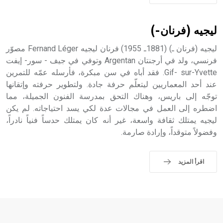
sign تكتب منفصلة غير متصلة، وتعتمد المبدأ الأكوروفوني،
حيث تقتصر القيمة الصوتية للعلامة الك
ليجيه (فرنان-)
ليجيه (فرنان ـ) (1881ـ 1955) فرنان ليجيه Fernand Léger مصوّر
فرنسي، ولد في أرجنتان Argentan وتوفي في جيف - سور- إيفت
Gif- sur-Yvette. فقد أباه في سن مبكرة، فأرسله عمّه للتمرين
عند أحد المعماريين ليتعلّم حرفة جادة. ولتطوير حرفته وإتقانها
توجّه إلى باريس، وهناك التحق بمدرسة الفنون الجميلة، مما
اضطره إلى العمل في مجالات عدة لكي يسد احتياجاته. لم يكن
ليجيه يمتلك ثقافة واسعة، غير أنه كان يمتلك حدساً فنياً نادراً،
وفضولاً متوقداً، وإرادة صارمة.
اقرأ المزيد