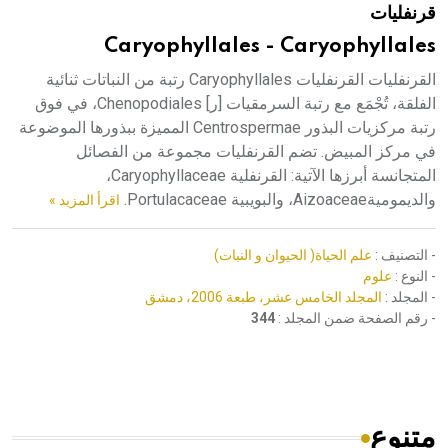
قرنفليات
هيئة الموسوعة العربية تطلق موسوعات جديدة في عام 2026
Caryophyllales - Caryophyllales
القرنفليات القرنفليات Caryophyllales رتبة من النباتات ثنائية
الفلقة، تُجْمَع مع رتبة السرمقيات [ر] Chenopodiales، في فوق
رتبة مركزيات البذور Centrospermae المميزة ببذورها الموضوعة
في مركز المبيض. تضم القرنفليات مجموعة من الفصائل
المتجانسة أبرزها الآتية: القرنفلية Caryophyllaceae،
والديموميةAizoaceae، والبويبية Portulacaceae.
اقرأ المزيد »
- التصنيف :
علم الحياة( الحيوان و النبات)
- النوع :
علوم
- المجلد :
المجلد الخامس عشر، طبعة 2006، دمشق
- رقم الصفحة ضمن المجلد :
344
متنوع