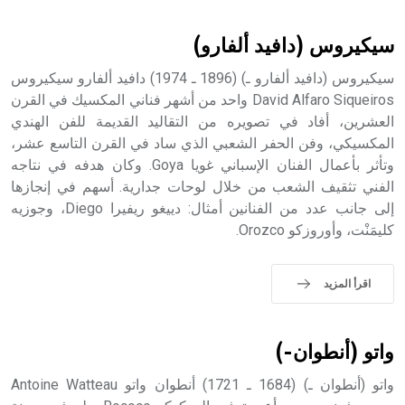
أثرياً يستخدم في العمارة عموماً وفي العمارة الدينية الخاصة
بالكنائس خصوصاً، وفي الإنكليزية أب
سيكيروس (دافيد ألفارو)
سيكيروس (دافيد ألفارو ـ) (1896 ـ 1974) دافيد ألفارو سيكيروس
David Alfaro Siqueiros واحد من أشهر فناني المكسيك في القرن
العشرين، أفاد في تصويره من التقاليد القديمة للفن الهندي
- هل تعلم أن أبجر Abgar اسم معروف جيداً يعود إلى عدد من
الملوك الذين حكموا مدينة إديسا (الرها) من أبجر الأول وحتى
المكسيكي، وفن الحفر الشعبي الذي ساد في القرن التاسع عشر،
التاسع، وهم ينتسبون إلى أسرة أوسروين
وتأثر بأعمال الفنان الإسباني غويا Goya. وكان هدفه في نتاجه
الفني تثقيف الشعب من خلال لوحات جدارية. أسهم في إنجازها
إلى جانب عدد من الفنانين أمثال: دييغو ريفيرا Diego، وجوزيه
كليمَنْت، وأوروزكو Orozco.
- هل تعلم أن الأبجدية الكنعانية تتألف من /22/ علامة كتابية
sign تكتب منفصلة غير متصلة، وتعتمد المبدأ الأكوروفوني،
اقرأ المزيد
حيث تقتصر القيمة الصوتية للعلامة الك
واتو (أنطوان-)
واتو (أنطوان ـ) (1684 ـ 1721) أنطوان واتو Antoine Watteau