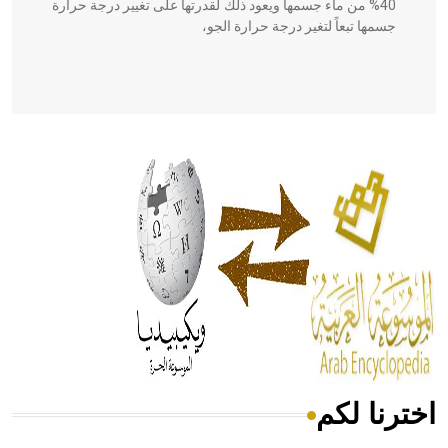
40% من ماء جسمها ويعود ذلك لقدرتها على تغيير درجة حرارة
جسمها تبعاً لتغير درجة حرارة الجو،
- هل تعلم أن أبقراط كتب في الطب أربعة مؤلفات هي:
الحكم، الأدلة، تنظيم التغذية، ورسالته في جروح الرأس. ويعود
له الفضل بأنه حرر الطب من الدين والفلسفة.
- هل تعلم أن المرجان إفراز حيواني يتكون في البحر ويتركب
من مادة كربونات الكلسيوم، وهو أحمر أو شديد الحمرة وهو
أجود أنواعه، ويمتاز بكبر الحجم ويسمى الش
اخترنا لكم
هل تعلم أن الأبسيد كلمة فرنسية اللفظ تم اعتمادها مصطلحاً