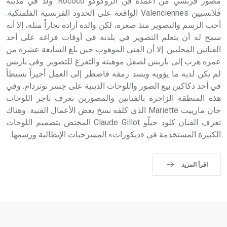
مصور فرنسي من أعمدة فن الروكوكو Rococo. ولد في مدينة
ڤَلانسيين Valenciennes الواقعة على الحدود الفرنسية الفلمنكية.
أحب الرسم والتصوير منذ صغره، لكن والده أراده نجاراً مثله، إلا أنه
سمح له أن يتعلم التصوير في بلدته في أوقات فراغه على أحد
الفنانين المحليين. إلا أن الفتى الموهوب حين بلغ السابعة عشرة من
عمره هرب إلى باريس لصقل موهبته والتفرغ للتصوير. وفي باريس
لم يكن لديه ما يؤويه ويسد رمقه فاضطر إلى العمل أجيراً بسيطاً
في أحد دكاكين بيع الصور واللوحات الدينية على جسر نوتردام. وفي
هذه المنطقة الزاخرة بالفنانين والمصورين تعرف تاجر اللوحات
جان مارييت Mariette الذي كلفه نسخ بعض الأعمال الفنية. وهناك
تعرف الفنان كلود جيلّو Claude Gillot المختص بتصميم اللوحات
الكبيرة المستخدمة في «ديكورات» المسرحيات الإيطالية ورسمها.
اقرأ المزيد