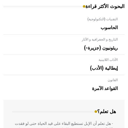
البحوث الأكثر قراءة
التقنيات (التكنولوجية)
الحاسوب
التاريخ و الجغرافية و الآثار
ريئونيون (جزيرة-)
الآداب اللاتينية
إيطالية (الأدب)
القانون
- هل تعلم أن الأبلق نوع من الفنون الهندسية التي ارتبطت
بالعمارة الإسلامية في بلاد الشام ومصر خاصة، حيث يحرص
القواعد الآمرة
المعمار على بناء مداميكه وخاصة في الواجهات
هل تعلم؟
- هل تعلم أن الإبل تستطيع البقاء على قيد الحياة حتى لو فقدت