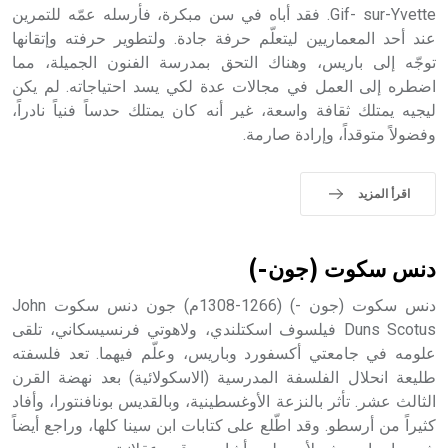
Gif- sur-Yvette. فقد أباه في سن مبكرة، فأرسله عمّه للتمرين
- هل تعلم أن أبجر Abgar اسم معروف جيداً يعود إلى عدد من
الملوك الذين حكموا مدينة إديسا (الرها) من أبجر الأول وحتى
عند أحد المعماريين ليتعلّم حرفة جادة. ولتطوير حرفته وإتقانها
التاسع، وهم ينتسبون إلى أسرة أوسروين
توجّه إلى باريس، وهناك التحق بمدرسة الفنون الجميلة، مما
اضطره إلى العمل في مجالات عدة لكي يسد احتياجاته. لم يكن
ليجيه يمتلك ثقافة واسعة، غير أنه كان يمتلك حدساً فنياً نادراً،
وفضولاً متوقداً، وإرادة صارمة.
- هل تعلم أن الأبجدية الكنعانية تتألف من /22/ علامة كتابية
sign تكتب منفصلة غير متصلة، وتعتمد المبدأ الأكوروفوني،
اقرأ المزيد
حيث تقتصر القيمة الصوتية للعلامة الك
دنس سكوت (جون-)
دنس سكوت (جون -) (1266-1308م) جون دنس سكوت John
Duns Scotus فيلسوف اسكتلندي، ولاهوتي فرنسيسكاني، تلقى
علومه في جامعتي أكسفورد وباريس، وعلّم فيهما. تعد فلسفته
طليعة انحلال الفلسفة المدرسية (الاسكولائية) بعد نهضة القرن
الثالث عشر. تأثر بالنزعة الأوغسطينية، وبالقديس بونافنتورا، وأفاد
كثيراً من أرسطو. وقد اطّلع على كتابات ابن سينا كلها، وراجع أيضاً