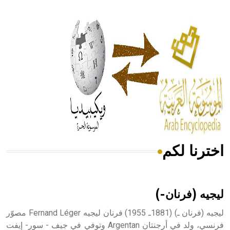
- هل تعلم أن أبقراط كتب في الطب أربعة مؤلفات هي:
الحكم، الأدلة، تنظيم التغذية، ورسالته في جروح الرأس. ويعود
له الفضل بأنه حرر الطب من الدين والفلسفة.
- هل تعلم أن المرجان إفراز حيواني يتكون في البحر ويتركب
من مادة كربونات الكلسيوم، وهو أحمر أو شديد الحمرة وهو
أجود أنواعه، ويمتاز بكبر الحجم ويسمى الش
اخترنا لكم
هل تعلم أن الأبسيد كلمة فرنسية اللفظ تم اعتمادها مصطلحاً
أثرياً يستخدم في العمارة عموماً وفي العمارة الدينية الخاصة
بالكنائس خصوصاً، وفي الإنكليزية أب
ليجيه (فرنان-)
ليجيه (فرنان ـ) (1881ـ 1955) فرنان ليجيه Fernand Léger مصوّر
فرنسي، ولد في أرجنتان Argentan وتوفي في جيف - سور- إيفت