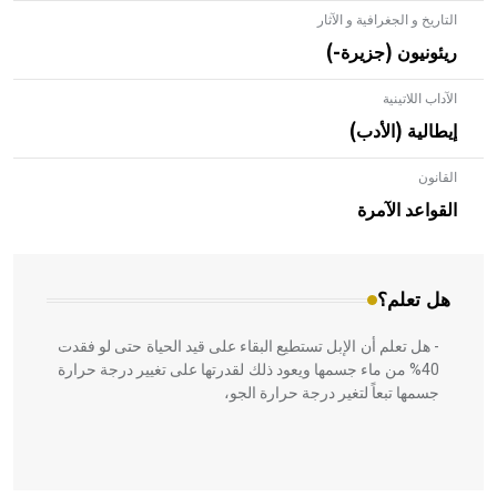
التاريخ و الجغرافية و الآثار
ريئونيون (جزيرة-)
الآداب اللاتينية
إيطالية (الأدب)
القانون
- هل تعلم أن الأبلق نوع من الفنون الهندسية التي ارتبطت
بالعمارة الإسلامية في بلاد الشام ومصر خاصة، حيث يحرص
القواعد الآمرة
المعمار على بناء مداميكه وخاصة في الواجهات
هل تعلم؟
- هل تعلم أن الإبل تستطيع البقاء على قيد الحياة حتى لو فقدت
40% من ماء جسمها ويعود ذلك لقدرتها على تغيير درجة حرارة
جسمها تبعاً لتغير درجة حرارة الجو،