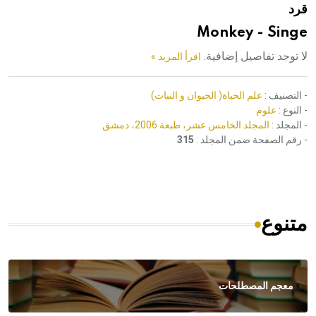
قرد
هيئة الموسوعة العربية تطلق موسوعات جديدة في عام 2026
Monkey - Singe
لا توجد تفاصيل إضافية.
اقرأ المزيد »
- التصنيف :
علم الحياة( الحيوان و النبات)
- النوع :
علوم
- المجلد :
المجلد الخامس عشر، طبعة 2006، دمشق
- رقم الصفحة ضمن المجلد :
315
متنوع
معجم المصطلحات