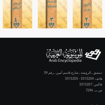
دمشق ـ الروضة ـ شارع قاسم أمين ـ رقم 39
هاتف: 3315204 - 3315205
فاكس: 3315207
ص.ب: 7296